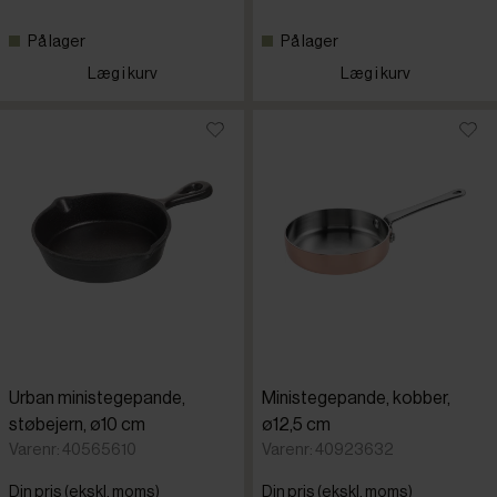
På lager
På lager
Læg i kurv
Læg i kurv
Urban ministegepande,
Ministegepande, kobber,
støbejern, ø10 cm
ø12,5 cm
Varenr: 40565610
Varenr: 40923632
Din pris (ekskl. moms)
Din pris (ekskl. moms)