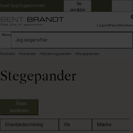
Se
Godt Grej til gastronomi
Erhverv
områder
Log ind
Favoritter
Kurv
Menu
Forsiden
Isenkram
Gryder og pander
Stegepander
Stegepander
Åben
Isenkram
Fast lavpris
Standardsortering
Vis
Mærke
Omtanke