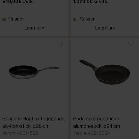
849,00 kr./stk.
1.070,00 kr./stk.
På lager
På lager
Læg i kurv
Læg i kurv
Scanpan Haptiq stegepande,
Paderno stegepande
alu/non-stick, ø28 cm
alu/non-stick, ø24 cm
Varenr: 40317528
Varenr: 40275324