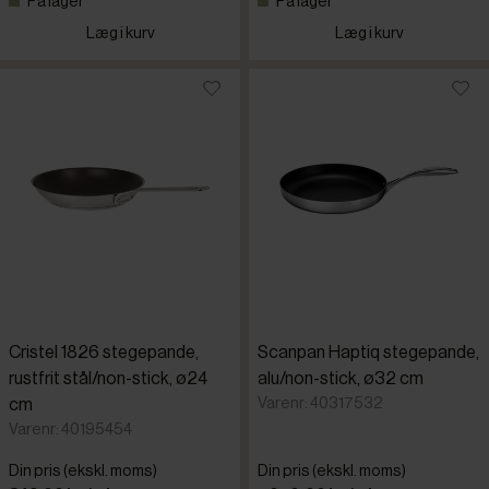
På lager
På lager
Læg i kurv
Læg i kurv
Cristel 1826 stegepande,
Scanpan Haptiq stegepande,
rustfrit stål/non-stick, ø24
alu/non-stick, ø32 cm
Varenr: 40317532
cm
Varenr: 40195454
Din pris (ekskl. moms)
Din pris (ekskl. moms)