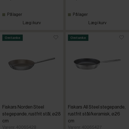
Fiskars
På lager
På lager
Læg i kurv
Læg i kurv
Paderno
Omtanke
Omtanke
Pujadas
Scanpan
Skeppshul
Urban
Fiskars Norden Steel
Fiskars All Steel stegepande,
WMF
stegepande, rustfrit stål, ø28
rustfrit stål/keramisk, ø26
cm
cm
Varenr: 40065428
Varenr: 40065427