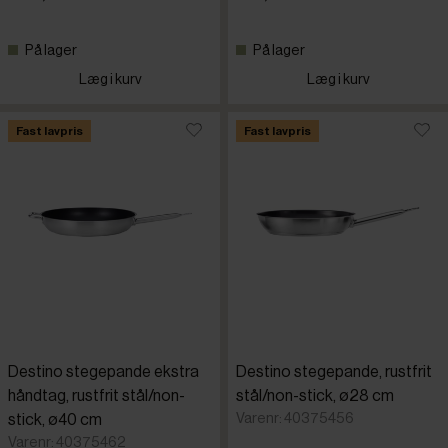
På lager
På lager
Læg i kurv
Læg i kurv
Fast lavpris
Fast lavpris
Destino stegepande ekstra
Destino stegepande, rustfrit
håndtag, rustfrit stål/non-
stål/non-stick, ø28 cm
Varenr: 40375456
stick, ø40 cm
Varenr: 40375462