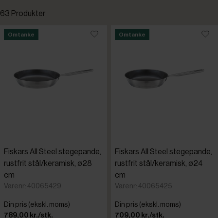
63 Produkter
Standardsortering
Omtanke
Omtanke
Laveste pris
Højeste pris
Tilføjet for nylig
Varenr.
Fiskars All Steel stegepande,
Fiskars All Steel stegepande,
Cristel
rustfrit stål/keramisk, ø28
rustfrit stål/keramisk, ø24
cm
cm
De Buyer
Varenr: 40065429
Varenr: 40065425
Din pris (ekskl. moms)
Din pris (ekskl. moms)
Destino
789,00 kr./stk.
709,00 kr./stk.