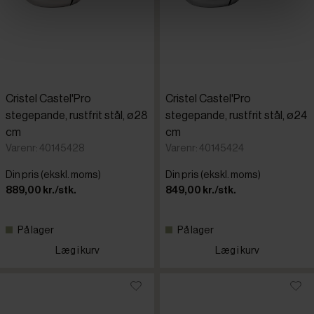
Cristel Castel'Pro
Cristel Castel'Pro
stegepande, rustfrit stål, ø28
stegepande, rustfrit stål, ø24
cm
cm
Varenr: 40145428
Varenr: 40145424
Din pris (ekskl. moms)
Din pris (ekskl. moms)
889,00 kr./stk.
849,00 kr./stk.
På lager
På lager
Læg i kurv
Læg i kurv