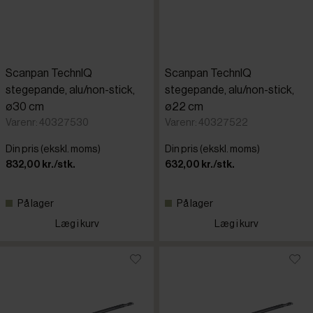
Scanpan TechnIQ
Scanpan TechnIQ
stegepande, alu/non-stick,
stegepande, alu/non-stick,
ø30 cm
ø22 cm
Varenr: 40327530
Varenr: 40327522
Din pris (ekskl. moms)
Din pris (ekskl. moms)
832,00 kr./stk.
632,00 kr./stk.
På lager
På lager
Læg i kurv
Læg i kurv