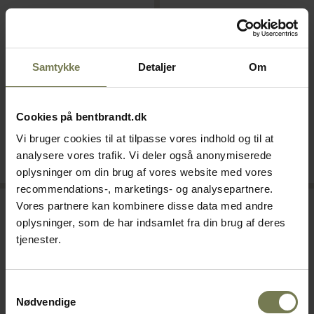
Cristel Castel'Pro
Cristel Castel'Pro
stegepande, rustfrit
stegepande, rustfrit
stål/alu/non-stick, ø28 cm
stål/alu/non-stick, ø20 cm
Varenr: 40145478
Varenr: 40145470
Samtykke
Detaljer
Om
Din pris (ekskl. moms)
Din pris (ekskl. moms)
1.229,00 kr./stk.
949,00 kr./stk.
Cookies på bentbrandt.dk
Vi bruger cookies til at tilpasse vores indhold og til at
På lager
På lager
analysere vores trafik. Vi deler også anonymiserede
Læg i kurv
Læg i kurv
oplysninger om din brug af vores website med vores
recommendations-, marketings- og analysepartnere.
Vores partnere kan kombinere disse data med andre
oplysninger, som de har indsamlet fra din brug af deres
tjenester.
Samtykkevalg
Nødvendige