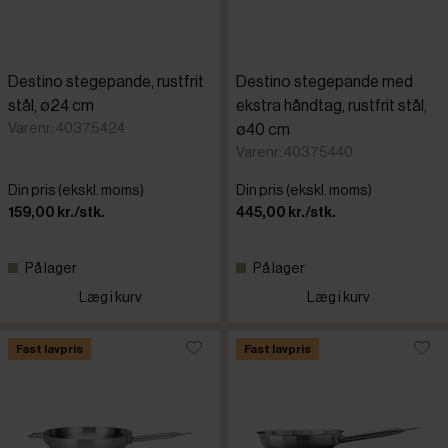
Destino stegepande, rustfrit
Destino stegepande med
stål, ø24 cm
ekstra håndtag, rustfrit stål,
Varenr: 40375424
ø40 cm
Varenr: 40375440
Din pris (ekskl. moms)
Din pris (ekskl. moms)
159,00 kr./stk.
445,00 kr./stk.
På lager
På lager
Læg i kurv
Læg i kurv
Fast lavpris
Fast lavpris