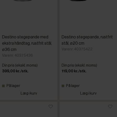
Destino stegepande med
Destino stegepande, rustfrit
ekstra håndtag, rustfrit stål,
stål, ø20 cm
Varenr: 40375422
ø36 cm
Varenr: 40375436
Din pris (ekskl. moms)
Din pris (ekskl. moms)
399,00 kr./stk.
119,00 kr./stk.
På lager
På lager
Læg i kurv
Læg i kurv