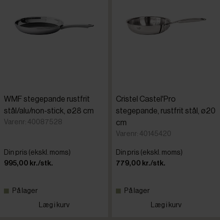
WMF stegepande rustfrit
Cristel Castel'Pro
stål/alu/non-stick, ø28 cm
stegepande, rustfrit stål, ø20
Varenr: 40087528
cm
Varenr: 40145420
Din pris (ekskl. moms)
Din pris (ekskl. moms)
995,00 kr./stk.
779,00 kr./stk.
På lager
På lager
Læg i kurv
Læg i kurv