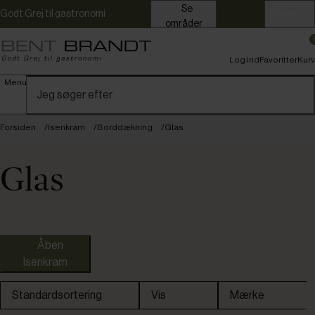
Se
Godt Grej til gastronomi
Erhverv
områder
Log ind
Favoritter
Kurv
Menu
Forsiden
Isenkram
Borddækning
Glas
Glas
Åben
Isenkram
Standardsortering
Vis
Mærke