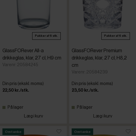
Pakker af 6 stk.
Pakker af 6 stk.
GlassFORever All-a
GlassFORever Premium
drikkeglas, klar, 27 cl, H9 cm
drikkeglas, klar, 27 cl, H8,2
Varenr: 20584245
cm
Varenr: 20584239
Din pris (ekskl. moms)
Din pris (ekskl. moms)
22,50 kr./stk.
23,50 kr./stk.
På lager
På lager
Læg i kurv
Læg i kurv
Omtanke
Omtanke