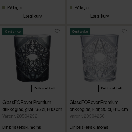
På lager
På lager
Cambro
Læg i kurv
Læg i kurv
Chef&Som
Omtanke
Omtanke
Destino
Duralex
GlassFOR
Pakker af 6 stk.
Pakker af 6 stk.
Guzzini
GlassFORever Premium
GlassFORever Premium
drikkeglas, gråt, 35 cl, H10 cm
drikkeglas, klar, 35 cl, H10 cm
Libbey
Varenr: 20584252
Varenr: 20584250
Din pris (ekskl. moms)
Din pris (ekskl. moms)
Luigi Bormi