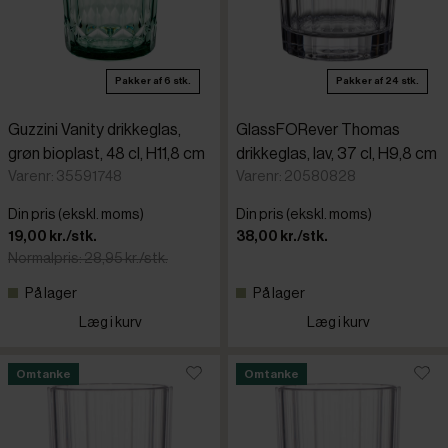
Pakker af 6 stk.
Pakker af 24 stk.
Guzzini Vanity drikkeglas,
GlassFORever Thomas
grøn bioplast, 48 cl, H11,8 cm
drikkeglas, lav, 37 cl, H9,8 cm
Varenr: 35591748
Varenr: 20580828
Din pris (ekskl. moms)
Din pris (ekskl. moms)
19,00 kr./stk.
38,00 kr./stk.
Normalpris: 28,95 kr./stk.
På lager
På lager
Læg i kurv
Læg i kurv
Omtanke
Omtanke