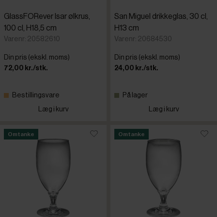
GlassFORever Isar ølkrus,
San Miguel drikkeglas, 30 cl,
100 cl, H18,5 cm
H13 cm
Varenr: 20582610
Varenr: 20684530
Din pris (ekskl. moms)
Din pris (ekskl. moms)
72,00 kr./stk.
24,00 kr./stk.
Bestillingsvare
På lager
Læg i kurv
Læg i kurv
Omtanke
Omtanke