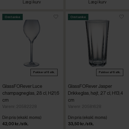
Læg i kurv
Læg i kurv
Omtanke
Omtanke
Pakker af 6 stk.
Pakker af 6 stk.
GlassFORever Luce
GlassFORever Jasper
champagneglas, 28 cl, H21,6
Drikkeglas, højt, 27 cl, H13,4
cm
cm
Varenr: 20582228
Varenr: 20581628
Din pris (ekskl. moms)
Din pris (ekskl. moms)
42,00 kr./stk.
33,50 kr./stk.