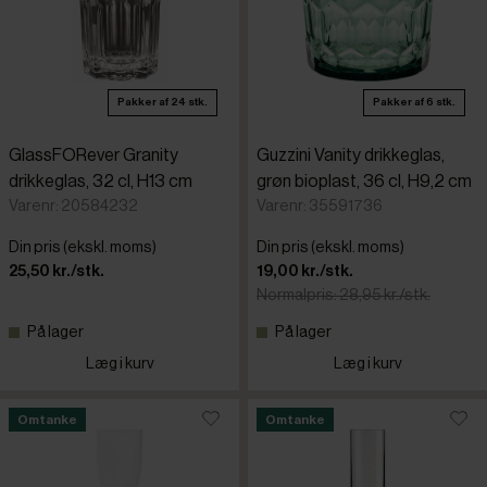
Pakker af 24 stk.
Pakker af 6 stk.
GlassFORever Granity
Guzzini Vanity drikkeglas,
drikkeglas, 32 cl, H13 cm
grøn bioplast, 36 cl, H9,2 cm
Varenr: 20584232
Varenr: 35591736
Din pris (ekskl. moms)
Din pris (ekskl. moms)
25,50 kr./stk.
19,00 kr./stk.
Normalpris: 28,95 kr./stk.
På lager
På lager
Læg i kurv
Læg i kurv
Omtanke
Omtanke