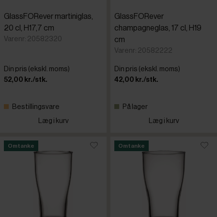
GlassFORever martiniglas,
GlassFORever
20 cl, H17,7 cm
champagneglas, 17 cl, H19
Varenr: 20582320
cm
Varenr: 20582222
Din pris (ekskl. moms)
Din pris (ekskl. moms)
52,00 kr./stk.
42,00 kr./stk.
Bestillingsvare
På lager
Læg i kurv
Læg i kurv
Omtanke
Omtanke