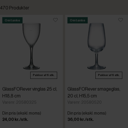
470 Produkter
Standardsortering
Omtanke
Omtanke
Fast lavpris
Laveste pris
Kampagnevare
Højeste pris
Nye varer
Tilføjet for nylig
Pakker af 6 stk.
Pakker af 6 stk.
Omtanke
Varenr.
GlassFORever vinglas 25 cl,
GlassFORever smageglas,
APS
Restpartier
H18,8 cm
20 cl, H15,5 cm
Varenr: 20580325
Varenr: 20580520
Arcoroc
Din pris (ekskl. moms)
Din pris (ekskl. moms)
24,00 kr./stk.
36,00 kr./stk.
Bormioli 