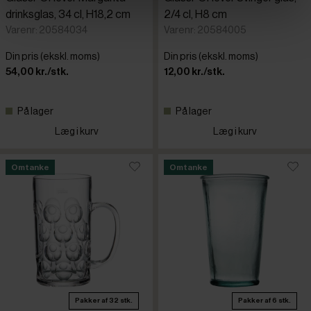
drinksglas, 34 cl, H18,2 cm
2/4 cl, H8 cm
Varenr: 20584034
Varenr: 20584005
Din pris (ekskl. moms)
Din pris (ekskl. moms)
54,00 kr./stk.
12,00 kr./stk.
På lager
På lager
Læg i kurv
Læg i kurv
Omtanke
Omtanke
Pakker af 32 stk.
Pakker af 6 stk.