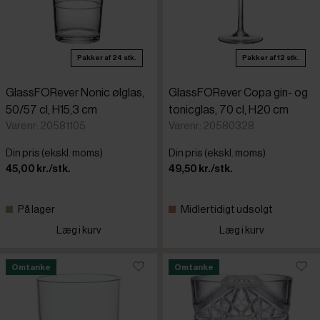
Pakker af 24 stk.
Pakker af 12 stk.
GlassFORever Nonic ølglas,
GlassFORever Copa gin- og
50/57 cl, H15,3 cm
tonicglas, 70 cl, H20 cm
Varenr: 20581105
Varenr: 20580328
Din pris (ekskl. moms)
Din pris (ekskl. moms)
45,00 kr./stk.
49,50 kr./stk.
På lager
Midlertidigt udsolgt
Læg i kurv
Læg i kurv
Omtanke
Omtanke