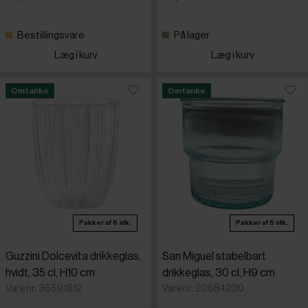
Bestillingsvare
På lager
Læg i kurv
Læg i kurv
Omtanke
Omtanke
Pakker af 6 stk.
Pakker af 6 stk.
Guzzini Dolcevita drikkeglas,
San Miguel stabelbart
hvidt, 35 cl, H10 cm
drikkeglas, 30 cl, H9 cm
Varenr: 35591812
Varenr: 20684230