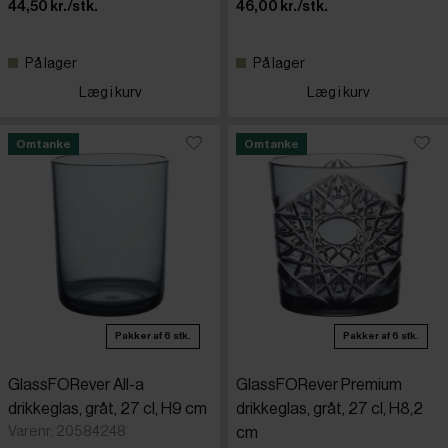
44,50 kr./stk.
46,00 kr./stk.
Onis
På lager
På lager
Læg i kurv
Læg i kurv
Rastal
Omtanke
Omtanke
Royal Lee
San Migue
Schönwal
Pakker af 6 stk.
Pakker af 6 stk.
Spiegelau
GlassFORever All-a
GlassFORever Premium
Stölzle
drikkeglas, gråt, 27 cl, H9 cm
drikkeglas, gråt, 27 cl, H8,2
Varenr: 20584248
cm