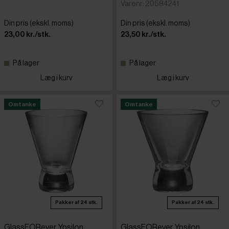
Tognana
Varenr: 20584241
Din pris (ekskl. moms)
Din pris (ekskl. moms)
Zalto
23,00 kr./stk.
23,50 kr./stk.
Zenz
På lager
På lager
Læg i kurv
Læg i kurv
Omtanke
Omtanke
Pakker af 24 stk.
Pakker af 24 stk.
GlassFORever Ypsilon
GlassFORever Ypsilon