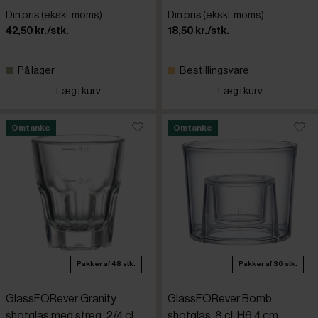
Din pris (ekskl. moms)
Din pris (ekskl. moms)
42,50 kr./stk.
18,50 kr./stk.
På lager
Bestillingsvare
Læg i kurv
Læg i kurv
Omtanke
Omtanke
Pakker af 48 stk.
Pakker af 36 stk.
GlassFORever Granity
GlassFORever Bomb
shotglas med streg, 2/4 cl,
shotglas, 8 cl, H6,4 cm