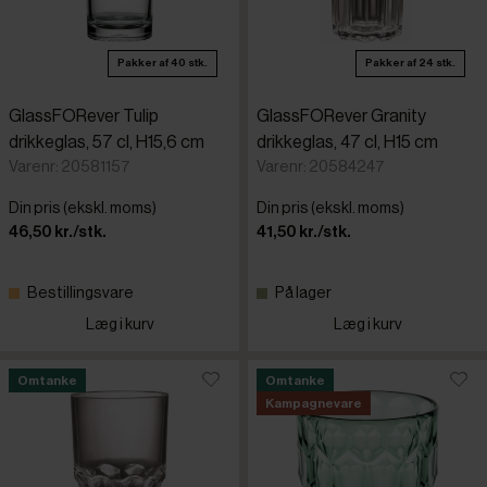
Pakker af 40 stk.
Pakker af 24 stk.
GlassFORever Tulip
GlassFORever Granity
drikkeglas, 57 cl, H15,6 cm
drikkeglas, 47 cl, H15 cm
Varenr: 20581157
Varenr: 20584247
Din pris (ekskl. moms)
Din pris (ekskl. moms)
46,50 kr./stk.
41,50 kr./stk.
Bestillingsvare
På lager
Læg i kurv
Læg i kurv
Omtanke
Omtanke
Kampagnevare