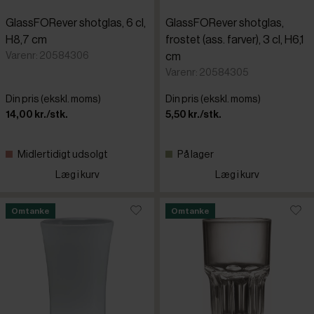
GlassFORever shotglas, 6 cl,
GlassFORever shotglas,
H8,7 cm
frostet (ass. farver), 3 cl, H6,1
Varenr: 20584306
cm
Varenr: 20584305
Din pris (ekskl. moms)
Din pris (ekskl. moms)
14,00 kr./stk.
5,50 kr./stk.
Midlertidigt udsolgt
På lager
Læg i kurv
Læg i kurv
Omtanke
Omtanke