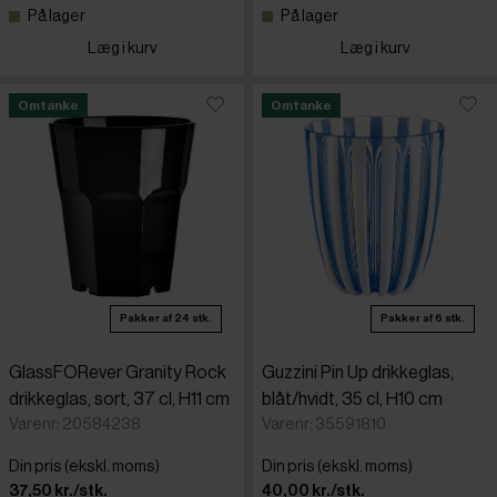
På lager
På lager
Læg i kurv
Læg i kurv
Omtanke
Omtanke
Pakker af 24 stk.
Pakker af 6 stk.
GlassFORever Granity Rock
Guzzini Pin Up drikkeglas,
drikkeglas, sort, 37 cl, H11 cm
blåt/hvidt, 35 cl, H10 cm
Varenr: 20584238
Varenr: 35591810
Din pris (ekskl. moms)
Din pris (ekskl. moms)
37,50 kr./stk.
40,00 kr./stk.