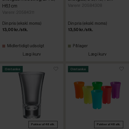
Varenr: 20584308
H6,1 cm
Varenr: 20584311
Din pris (ekskl. moms)
Din pris (ekskl. moms)
13,00 kr./stk.
13,50 kr./stk.
Midlertidigt udsolgt
På lager
Læg i kurv
Læg i kurv
Omtanke
Omtanke
Pakker af 48 stk.
Pakker af 48 stk.