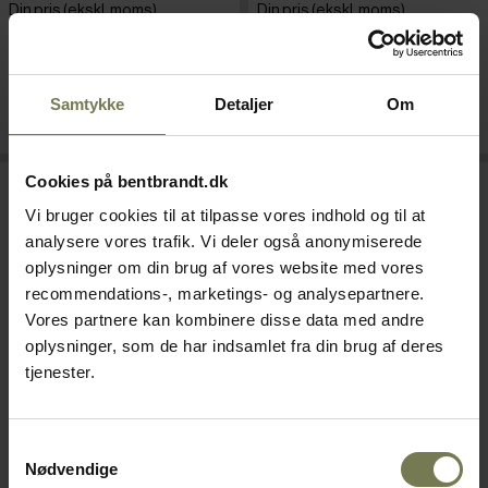
Din pris (ekskl. moms)
Din pris (ekskl. moms)
40,00 kr./stk.
28,00 kr./stk.
På lager
På lager
Samtykke
Detaljer
Om
Læg i kurv
Læg i kurv
Cookies på bentbrandt.dk
Omtanke
Omtanke
Vi bruger cookies til at tilpasse vores indhold og til at
analysere vores trafik. Vi deler også anonymiserede
oplysninger om din brug af vores website med vores
recommendations-, marketings- og analysepartnere.
Vores partnere kan kombinere disse data med andre
oplysninger, som de har indsamlet fra din brug af deres
tjenester.
Pakker af 24 stk.
GlassFORever Nordic
GlassFORever Hurricane
Samtykkevalg
Nødvendige
drikkeglas, 32 cl, H8,7 cm
drinksglas, 40 cl, H20,4 cm