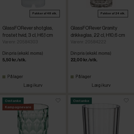
Pakker af 48 stk.
Pakker af 24 stk.
GlassFORever shotglas,
GlassFORever Granity
frostet hvid, 3 cl, H6,1 cm
drikkeglas, 22 cl, H10,6 cm
Varenr: 20584303
Varenr: 20584222
Din pris (ekskl. moms)
Din pris (ekskl. moms)
5,50 kr./stk.
22,00 kr./stk.
På lager
På lager
Læg i kurv
Læg i kurv
Omtanke
Omtanke
Kampagnevare