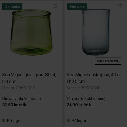
Omtanke
Omtanke
Pakker af 6 stk.
San Miguel glas, grøn, 30 cl,
San Miguel drikkeglas, 40 cl,
H8 cm
H12,5 cm
Varenr: 20681630
Varenr: 20680840
Din pris (ekskl. moms)
Din pris (ekskl. moms)
37,50 kr./stk.
31,00 kr./stk.
På lager
På lager