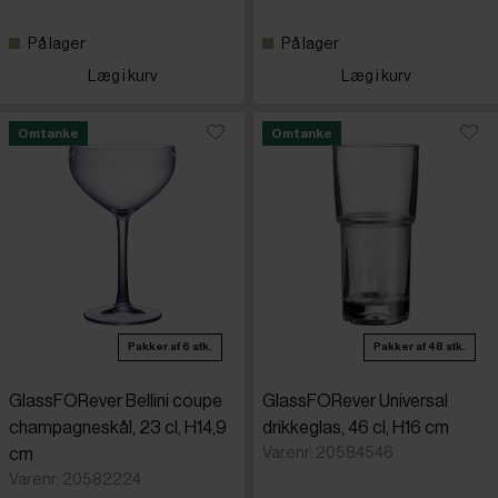
På lager
På lager
Læg i kurv
Læg i kurv
Omtanke
Omtanke
Pakker af 6 stk.
Pakker af 48 stk.
GlassFORever Bellini coupe
GlassFORever Universal
champagneskål, 23 cl, H14,9
drikkeglas, 46 cl, H16 cm
Varenr: 20584546
cm
Varenr: 20582224