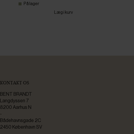
På lager
Læg i kurv
KONTAKT OS
BENT BRANDT
Langdyssen 7
8200 Aarhus N
-
Bådehavnsgade 2C
2450 København SV