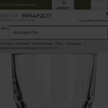
Se
Godt Grej til gastronomi
Erhverv
områder
Log ind
Favoritter
Kurv
Menu
Forsiden
Isenkram
Borddækning
Glas
Drikkeglas
Libbey Gibraltar drikkeglas, 29 cl, H12,1 cm