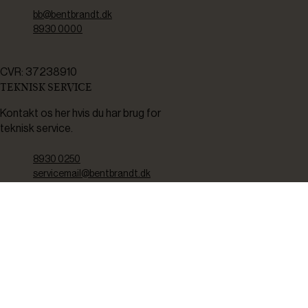
bb@bentbrandt.dk
8930 0000
CVR: 37238910
TEKNISK SERVICE
Kontakt os her hvis du har brug for
teknisk service.
8930 0250
servicemail@bentbrandt.dk
Serviceskema
FØLG OS
BLIV INSPIRERET
2-4 gange om måneden udsender vi nyhedsbrev med f.eks.
produktnyheder, gode tilbud samt tips og tricks til din hverdag.