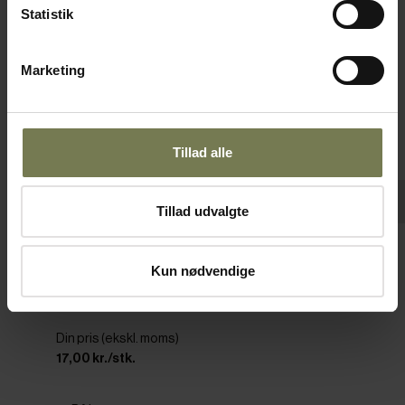
Statistik
Marketing
Tillad alle
Tillad udvalgte
Pakker af 12 stk.
Libbey Gibraltar drikkeglas, 35 cl, H12,4 cm
Kun nødvendige
Varenr: 19014035
Din pris (ekskl. moms)
17,00 kr./stk.