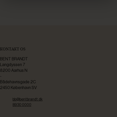
KONTAKT OS
BENT BRANDT
Langdyssen 7
8200 Aarhus N
-
Bådehavnsgade 2C
2450 København SV
bb@bentbrandt.dk
8930 0000