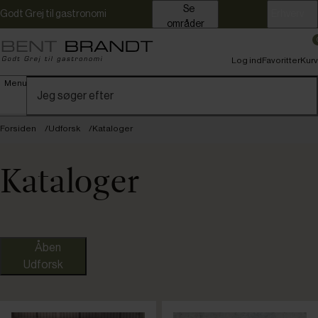
Se
Godt Grej til gastronomi
Erhverv
områder
Log ind
Favoritter
Kurv
Menu
Forsiden
Udforsk
Kataloger
Kataloger
Åben
Udforsk