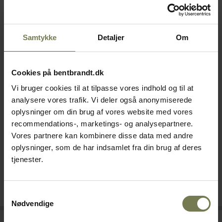
Samtykke
Detaljer
Om
Cookies på bentbrandt.dk
Vi bruger cookies til at tilpasse vores indhold og til at
analysere vores trafik. Vi deler også anonymiserede
oplysninger om din brug af vores website med vores
02.12.2025
14.11.2025
recommendations-, marketings- og analysepartnere.
Rullemateriel og
Softicemaskiner
Vores partnere kan kombinere disse data med andre
inventar
oplysninger, som de har indsamlet fra din brug af deres
Lav softice på verdens
tjenester.
Produkterne i brochuren er
førende softicemaskiner
vores standardprogram.
fra Carpigiani. Se det store
udvalg her.
Samtykkevalg
Nødvendige