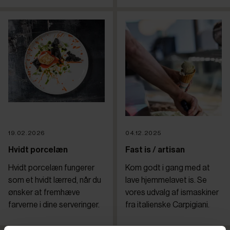
19.02.2026
04.12.2025
Hvidt porcelæn
Fast is / artisan
Hvidt porcelæn fungerer
Kom godt i gang med at
som et hvidt lærred, når du
lave hjemmelavet is. Se
ønsker at fremhæve
vores udvalg af ismaskiner
farverne i dine serveringer.
fra italienske Carpigiani.