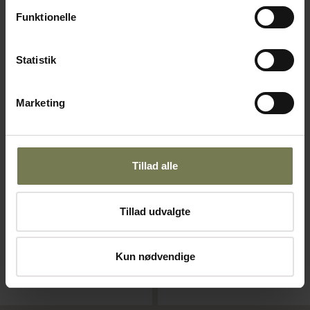
Funktionelle
Statistik
Marketing
30.06.2025
01.12.2022
Tillad alle
Bestik
Fantas'disk
Ta' bestik af
Drømmer du om en
Tillad udvalgte
borddækningen. Bestikket
serveringsdisk, der er skabt
er en væsentlig del af
som din ideelle
helheden – af den perfekte
arbejdsplads – og med et
Kun nødvendige
borddækning.
flow, der sparer dine
gæster for at stå i kø?