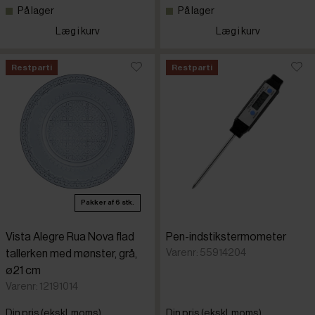
På lager
På lager
Læg i kurv
Læg i kurv
Restparti
Restparti
Pakker af 6 stk.
Vista Alegre Rua Nova flad
Pen-indstikstermometer
Varenr: 55914204
tallerken med mønster, grå,
ø21 cm
Varenr: 12191014
Din pris (ekskl. moms)
Din pris (ekskl. moms)