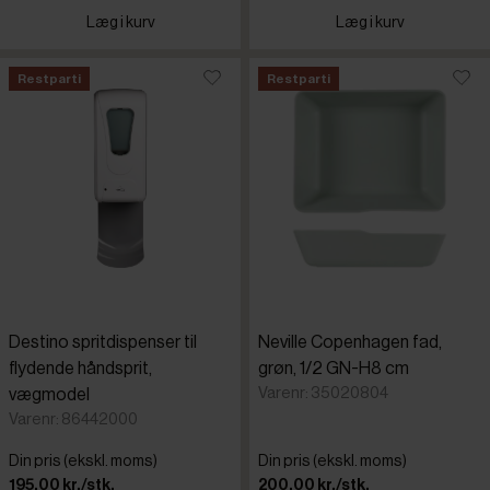
Læg i kurv
Læg i kurv
Restparti
Restparti
Destino spritdispenser til
Neville Copenhagen fad,
flydende håndsprit,
grøn, 1/2 GN-H8 cm
Varenr: 35020804
vægmodel
Varenr: 86442000
Din pris (ekskl. moms)
Din pris (ekskl. moms)
195,00 kr./stk.
200,00 kr./stk.