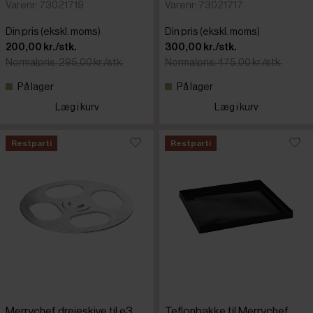
Varenr: 73021719
Varenr: 73021717
Din pris (ekskl. moms)
Din pris (ekskl. moms)
200,00 kr./stk.
300,00 kr./stk.
Normalpris: 295,00 kr./stk.
Normalpris: 475,00 kr./stk.
På lager
På lager
Læg i kurv
Læg i kurv
Restparti
Restparti
Merrychef drejeskive til e3,
Teflonbakke til Merrychef