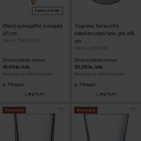
Pakker af 12 stk.
Øland spisegaffel, rosaguld,
Tognana Terracotta
20 cm
tallerken uden fane, grå, ø16
Varenr: 25660220
cm
Varenr: 12081316
Din pris (ekskl. moms)
Din pris (ekskl. moms)
16,00 kr./stk.
30,00 kr./stk.
Normalpris: 29,50 kr./stk.
Normalpris: 69,00 kr./stk.
På lager
På lager
Læg i kurv
Læg i kurv
Restparti
Restparti