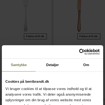
Pakker af 12 stk.
Pakker af 12 stk.
Trevi frokostgaffel, L20 cm
Øland bordkniv, rosaguld,
Varenr: 25611120
22,7 cm
Varenr: 25660122
Samtykke
Detaljer
Om
Din pris (ekskl. moms)
Din pris (ekskl. moms)
10,00 kr./stk.
18,00 kr./stk.
Normalpris: 20,00 kr./stk.
Normalpris: 35,50 kr./stk.
Cookies på bentbrandt.dk
På lager
På lager
Vi bruger cookies til at tilpasse vores indhold og til at
Læg i kurv
Læg i kurv
analysere vores trafik. Vi deler også anonymiserede
oplysninger om din brug af vores website med vores
Restparti
Restparti