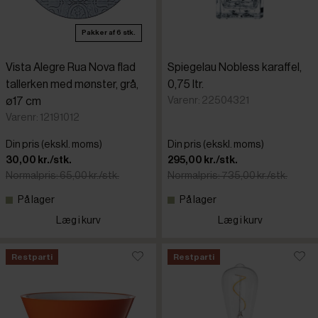
Pakker af 6 stk.
Vista Alegre Rua Nova flad
Spiegelau Nobless karaffel,
tallerken med mønster, grå,
0,75 ltr.
Varenr: 22504321
ø17 cm
Varenr: 12191012
Din pris (ekskl. moms)
Din pris (ekskl. moms)
30,00 kr./stk.
295,00 kr./stk.
Normalpris: 65,00 kr./stk.
Normalpris: 735,00 kr./stk.
På lager
På lager
Læg i kurv
Læg i kurv
Restparti
Restparti