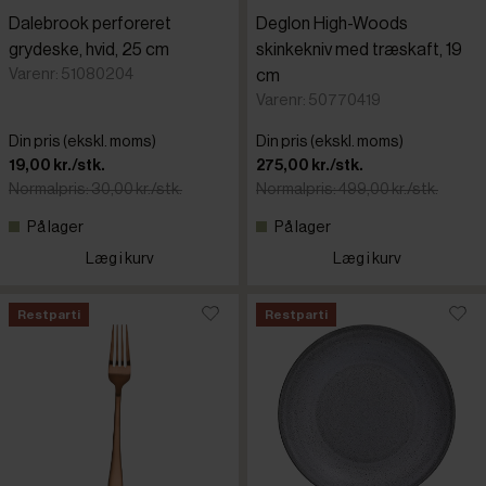
Dalebrook perforeret
Deglon High-Woods
grydeske, hvid, 25 cm
skinkekniv med træskaft, 19
Varenr: 51080204
cm
Varenr: 50770419
Din pris (ekskl. moms)
Din pris (ekskl. moms)
19,00 kr./stk.
275,00 kr./stk.
Normalpris: 30,00 kr./stk.
Normalpris: 499,00 kr./stk.
På lager
På lager
Læg i kurv
Læg i kurv
Restparti
Restparti