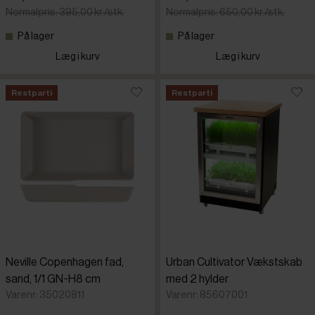
Normalpris: 395,00 kr./stk.
Normalpris: 650,00 kr./stk.
På lager
På lager
Læg i kurv
Læg i kurv
Restparti
Restparti
Neville Copenhagen fad,
Urban Cultivator Vækstskab
sand, 1/1 GN-H8 cm
med 2 hylder
Varenr: 35020811
Varenr: 85607001