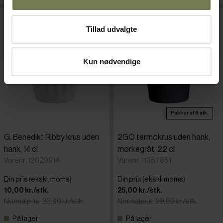
Restparti
Restparti
Tillad udvalgte
Kun nødvendige
Pakker af 6 stk.
G. Benedikt Ribby krus uden
2GO termokrus uden hank,
hank, 14 cl
mørkegråt, 22 cl
Varenr: 12020914
Varenr: 11357851
Din pris (ekskl. moms)
Din pris (ekskl. moms)
10,00 kr./stk.
25,00 kr./stk.
Normalpris: 23,00 kr./stk.
Normalpris: 39,00 kr./stk.
På lager
På lager