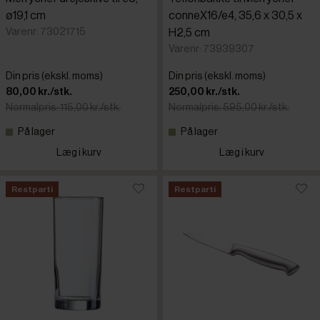
ø19,1 cm
conneX16/e4, 35,6 x 30,5 x
Varenr: 73021715
H2,5 cm
Varenr: 73939307
Din pris (ekskl. moms)
Din pris (ekskl. moms)
80,00 kr./stk.
250,00 kr./stk.
Normalpris: 115,00 kr./stk.
Normalpris: 595,00 kr./stk.
På lager
På lager
Læg i kurv
Læg i kurv
Restparti
Restparti