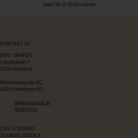
Viser 38 af 38 produkter
KONTAKT OS
BENT BRANDT
Langdyssen 7
8200 Aarhus N
-
Bådehavnsgade 2C
2450 København SV
bb@bentbrandt.dk
8930 0000
CVR: 37238910
TEKNISK SERVICE