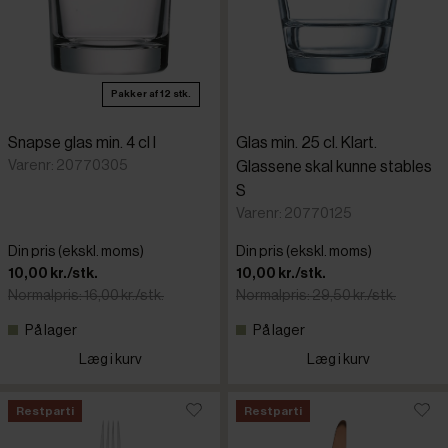
Pakker af 12 stk.
Snapse glas min. 4 cl I
Glas min. 25 cl. Klart.
Varenr: 20770305
Glassene skal kunne stables
S
Varenr: 20770125
Din pris (ekskl. moms)
Din pris (ekskl. moms)
10,00 kr./stk.
10,00 kr./stk.
Normalpris: 16,00 kr./stk.
Normalpris: 29,50 kr./stk.
På lager
På lager
Læg i kurv
Læg i kurv
Restparti
Restparti