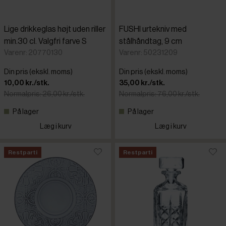
Lige drikkeglas højt uden riller
FUSHI urtekniv med
min.30 cl. Valgfri farve S
stålhåndtag, 9 cm
Varenr: 20770130
Varenr: 50231209
Din pris (ekskl. moms)
Din pris (ekskl. moms)
10,00 kr./stk.
35,00 kr./stk.
Normalpris: 26,00 kr./stk.
Normalpris: 76,00 kr./stk.
På lager
På lager
Læg i kurv
Læg i kurv
Restparti
Restparti