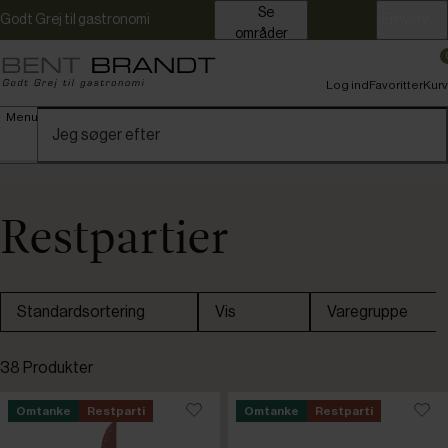
Se
Godt Grej til gastronomi
Erhverv
områder
Log ind
Favoritter
Kurv
Menu
Restpartier
Standardsortering
Vis
Varegruppe
38 Produkter
Omtanke
Omtanke
Restparti
Omtanke
Restparti
Restpartier