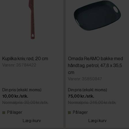
Isenkram
Standardsortering
Maskiner
Laveste pris
Ovne
Højeste pris
Kupilka kniv, rød, 20 cm
Omada ReAMO bakke med
Rullemater
Tilføjet for nylig
Varenr: 35784422
håndtag, petrol, 47,8 x 35,5
cm
Varenr: 35850847
Varenr.
Din pris (ekskl. moms)
Din pris (ekskl. moms)
10,00 kr./stk.
75,00 kr./stk.
Normalpris: 30,00 kr./stk.
Normalpris: 246,00 kr./stk.
På lager
På lager
Læg i kurv
Læg i kurv