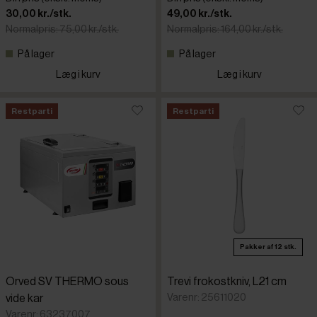
30,00 kr./stk.
49,00 kr./stk.
Normalpris: 75,00 kr./stk.
Normalpris: 164,00 kr./stk.
På lager
På lager
Læg i kurv
Læg i kurv
Restparti
Restparti
Pakker af 12 stk.
Orved SV THERMO sous
Trevi frokostkniv, L21 cm
Varenr: 25611020
vide kar
Varenr: 63237007