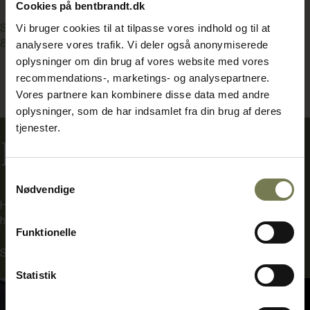
Cookies på bentbrandt.dk
Vi bruger cookies til at tilpasse vores indhold og til at
Se et udvalg af vores projektreferencer her
- kontakt os på tlf.
8930 0000
for at høre mere om hvordan vi kan hjælpe dig.
analysere vores trafik. Vi deler også anonymiserede
oplysninger om din brug af vores website med vores
recommendations-, marketings- og analysepartnere.
Vores partnere kan kombinere disse data med andre
oplysninger, som de har indsamlet fra din brug af deres
tjenester.
Projektreferencer
Samtykkevalg
Nødvendige
Her finder du et udvalg af vores projektreferencer. Læs om
hvordan vi har hjulpet vores kunder.
Funktionelle
Se projektreferencer
Statistik