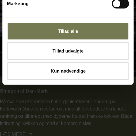
Marketing
Tillad alle
Tillad udvalgte
Kun nødvendige
Smagen af Dan-Mark
På Axeltorv i København har organisationen Landbrug &
Fødevarer åbnet en restaurant med alt det bedste fra landet
omkring os tilberedt med dyderne fra det franske køkken. Både
indretning, køkken og mad er kompromisløs.
LÆS MERE