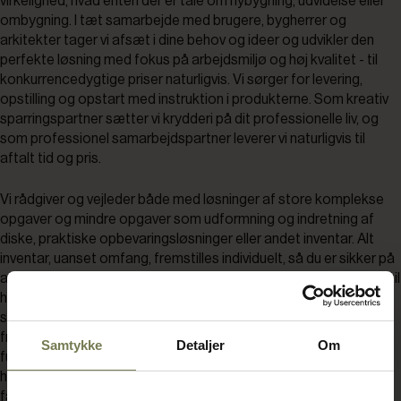
virkelighed, hvad enten der er tale om nybygning, udvidelse eller
ombygning. I tæt samarbejde med brugere, bygherrer og
arkitekter tager vi afsæt i dine behov og ideer og udvikler den
perfekte løsning med fokus på arbejdsmiljø og høj kvalitet - til
konkurrencedygtige priser naturligvis. Vi sørger for levering,
opstilling og opstart med instruktion i produkterne. Som kreativ
sparringspartner sætter vi krydderi på dit professionelle liv, og
som professionel samarbejdspartner leverer vi naturligvis til
aftalt tid og pris.
Vi rådgiver og vejleder både med løsninger af store komplekse
opgaver og mindre opgaver som udformning og indretning af
diske, praktiske opbevaringsløsninger eller andet inventar. Alt
inventar, uanset omfang, fremstilles individuelt, så du er sikker på
at få den løsning, der passer til dine behov. Designet skal passe til
helheden, og den indvendige teknik og opbygning er mindst lige
så vigtig. I samarbejde med vores eksterne leverandører
fremstilles inventar, så det lever op til tekniske og
Samtykke
Detaljer
Om
funktionsmæssige krav - herunder krav til hygiejne, rengøring og
holdbarhed. Med en løsning fra BENT BRANDT er du sikker på at
få et smukt og funktionelt produkt efter dine ønsker og behov.