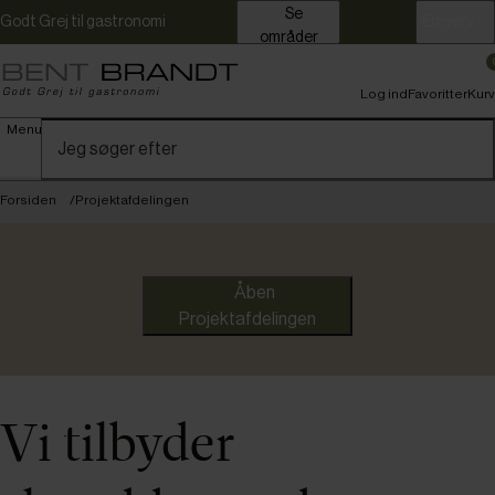
Se
Godt Grej til gastronomi
Erhverv
områder
Log ind
Favoritter
Kurv
Menu
Forsiden
Projektafdelingen
Åben
Projektafdelingen
Vi tilbyder