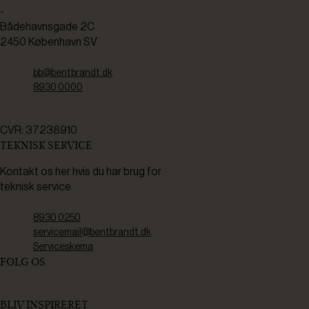
-
Bådehavnsgade 2C
2450 København SV
bb@bentbrandt.dk
8930 0000
CVR: 37238910
TEKNISK SERVICE
Kontakt os her hvis du har brug for
teknisk service.
8930 0250
servicemail@bentbrandt.dk
Serviceskema
FØLG OS
BLIV INSPIRERET