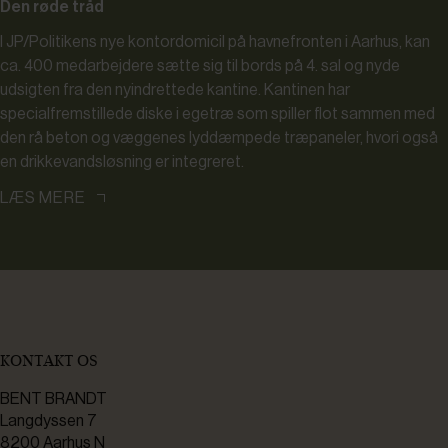
Den røde tråd
I JP/Politikens nye kontordomicil på havnefronten i Aarhus, kan
ca. 400 medarbejdere sætte sig til bords på 4. sal og nyde
udsigten fra den nyindrettede kantine. Kantinen har
specialfremstillede diske i egetræ som spiller flot sammen med
den rå beton og væggenes lyddæmpede træpaneler, hvori også
en drikkevandsløsning er integreret.
LÆS MERE
KONTAKT OS
BENT BRANDT
Langdyssen 7
8200 Aarhus N