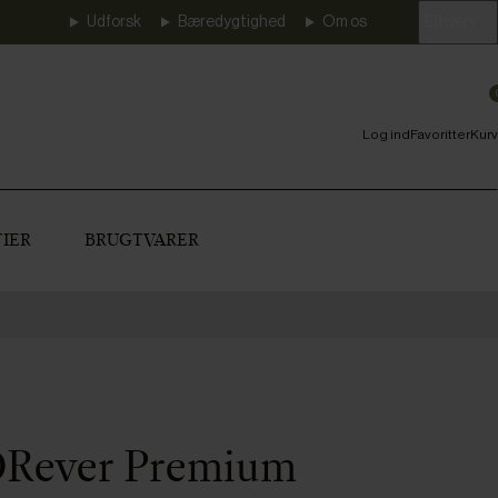
Udforsk
Bæredygtighed
Om os
Erhverv
Log ind
Favoritter
Kurv
IER
BRUGTVARER
ORever Premium