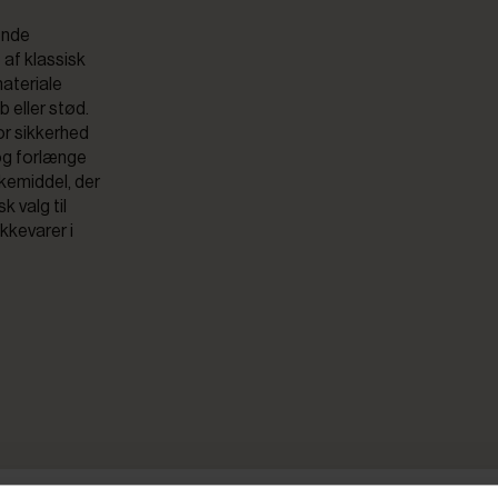
ende
 af klassisk
materiale
b eller stød.
or sikkerhed
 og forlænge
kemiddel, der
k valg til
ikkevarer i