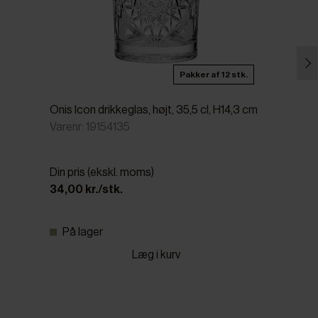
Pakker af 12 stk.
Onis Icon drikkeglas, højt, 35,5 cl, H14,3 cm
Varenr: 19154135
Din pris (ekskl. moms)
34,00 kr./stk.
På lager
Læg i kurv