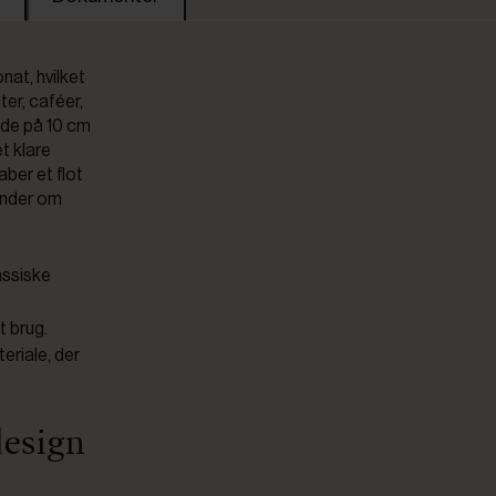
nat, hvilket
ter, caféer,
jde på 10 cm
t klare
ber et flot
minder om
assiske
t brug.
eriale, der
design