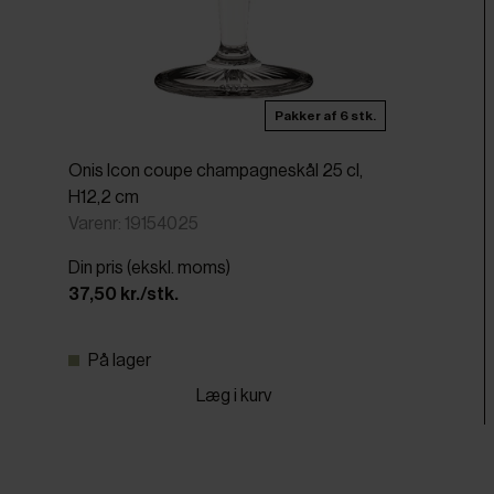
Pakker af 6 stk.
Onis Icon coupe champagneskål 25 cl,
H12,2 cm
Varenr: 19154025
Din pris (ekskl. moms)
37,50 kr./stk.
På lager
Læg i kurv