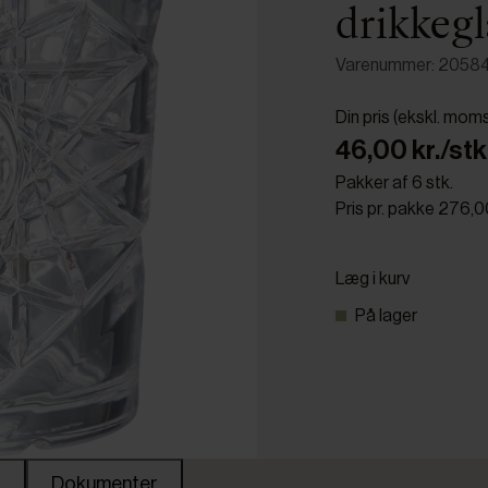
drikkegl
Varenummer: 2058
Din pris (ekskl. mom
46,00 kr./stk
Pakker af 6 stk.
Pris pr. pakke 276,0
Læg i kurv
På lager
Dokumenter