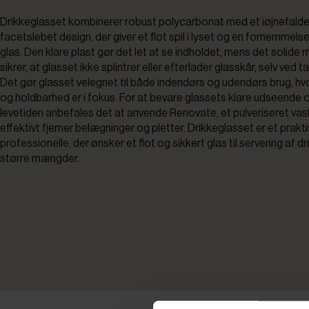
Drikkeglasset kombinerer robust polycarbonat med et iøjnefald
facetslebet design, der giver et flot spil i lyset og en fornemmelse
glas. Den klare plast gør det let at se indholdet, mens det solide 
sikrer, at glasset ikke splintrer eller efterlader glasskår, selv ved ta
Det gør glasset velegnet til både indendørs og udendørs brug, hv
og holdbarhed er i fokus. For at bevare glassets klare udseende
levetiden anbefales det at anvende Renovate, et pulveriseret vas
effektivt fjerner belægninger og pletter. Drikkeglasset er et praktis
professionelle, der ønsker et flot og sikkert glas til servering af dr
større mængder.