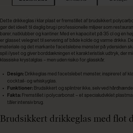
Dette drikkeglas i klar plast er fremstillet af brudsikkert polycarbo
gør det ideelt til daglig brug i professionelle miljøer som restauran
barer, natklubber og kantiner. Med en kapacitet på 35 cl og en hø
er glasset velegnet til servering af både kolde og varme drikke. De
materiale og det markante facetslebne mønster på ydersiden ska
spil i lyset og giver borddækningen et karakteristisk udtryk, der 
klassiske krystalglas – men uden risiko for glasskår.
Design:
Drikkeglas med facetslebet mønster, inspireret af kl
cocktail- og whiskyglas.
Funktioner:
Brudsikkert og splintrer ikke, selv ved hårdhænde
Fakta:
Fremstillet i polycarbonat – et specialudviklet plastmat
tåler intensiv brug.
Brudsikkert drikkeglas med flot 