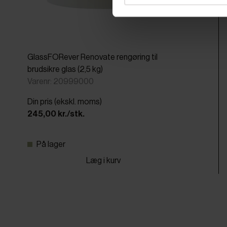
GlassFORever Renovate rengøring til
brudsikre glas (2,5 kg)
Varenr: 20999000
Din pris (ekskl. moms)
245,00 kr./stk.
På lager
Læg i kurv