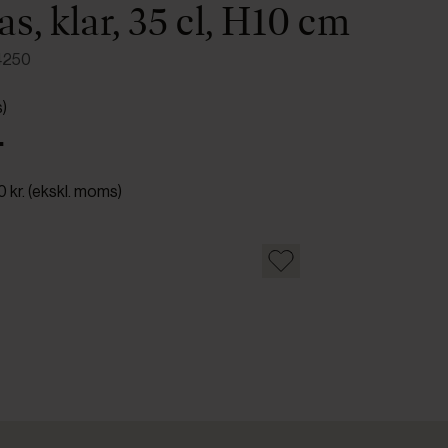
as, klar, 35 cl, H10 cm
4250
s)
.
0 kr. (ekskl. moms)