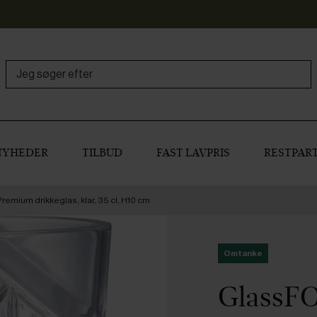
NYHEDER
TILBUD
FAST LAVPRIS
RESTPART
emium drikkeglas, klar, 35 cl, H10 cm
Omtanke
GlassF