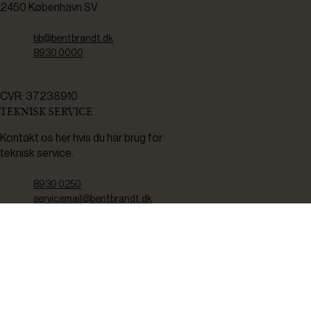
2450 København SV
bb@bentbrandt.dk
8930 0000
CVR: 37238910
TEKNISK SERVICE
Kontakt os her hvis du har brug for
teknisk service.
8930 0250
servicemail@bentbrandt.dk
Serviceskema
FØLG OS
BLIV INSPIRERET
2-4 gange om måneden udsender vi nyhedsbrev med f.eks.