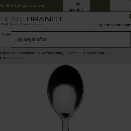
Se
Godt Grej til gastronomi
Erhverv
områder
Log ind
Favoritter
Kurv
Menu
Forsiden
Isenkram
Borddækning
Bestik
Spisebestik
P1 teske, 14 cm