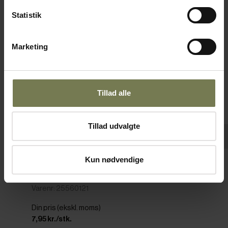
Fast lavpris
Statistik
Marketing
Tillad alle
Tillad udvalgte
Pakker af 12 stk.
Kun nødvendige
P1 bordkniv, 21 cm
Varenr: 25560121
Din pris (ekskl. moms)
7,95 kr./stk.