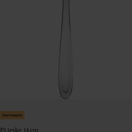
Fast lavpris
P1 teske, 14 cm