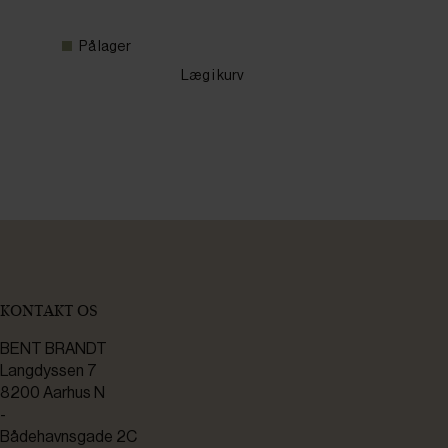
På lager
Læg i kurv
KONTAKT OS
BENT BRANDT
Langdyssen 7
8200 Aarhus N
-
Bådehavnsgade 2C