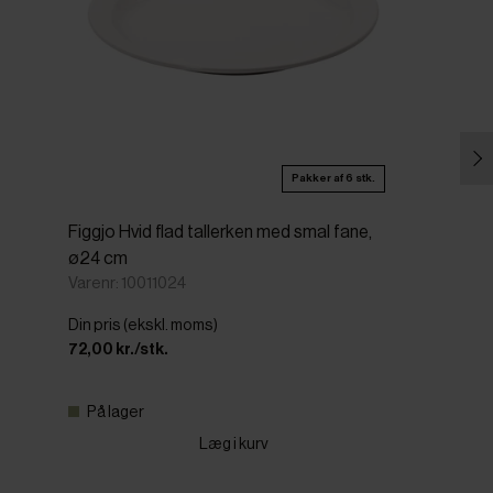
Pakker af 6 stk.
Figgjo Hvid flad tallerken med smal fane,
ø24 cm
Varenr: 10011024
Din pris (ekskl. moms)
72,00 kr./stk.
På lager
Læg i kurv