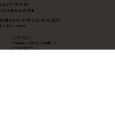
CVR: 37238910
TEKNISK SERVICE
Kontakt os her hvis du har brug for
teknisk service.
8930 0250
servicemail@bentbrandt.dk
Serviceskema
FØLG OS
BLIV INSPIRERET
2-4 gange om måneden udsender vi nyhedsbrev med f.eks.
produktnyheder, gode tilbud samt tips og tricks til din hverdag.