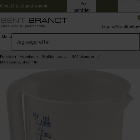
Se
Godt Grej til gastronomi
Erhverv
områder
Log ind
Favoritter
Kurv
Menu
Forsiden
Isenkram
Køkkenudstyr
Målekander
Målekande, plast, 1 ltr.