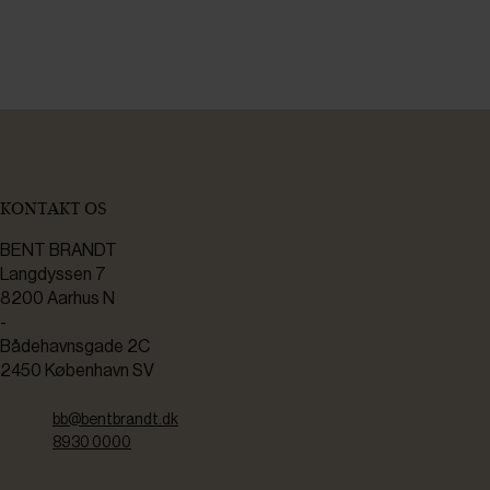
KONTAKT OS
BENT BRANDT
Langdyssen 7
8200 Aarhus N
-
Bådehavnsgade 2C
2450 København SV
bb@bentbrandt.dk
8930 0000