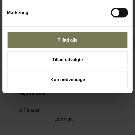
Marketing
Tillad alle
Tillad udvalgte
Målekande med låg, plast, 1 ltr.
Varenr: 35723201
Kun nødvendige
Din pris (ekskl. moms)
49,00 kr./stk.
På lager
Læg i kurv