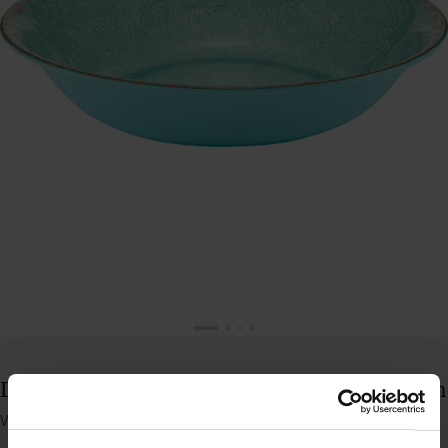
Dalebrook Casablanca skål, turkis, 350 cl, ø35 cm
Varenummer: 35140336