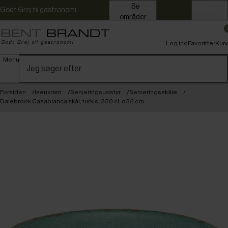
Se
Godt Grej til gastronomi
Erhverv
områder
Log ind
Favoritter
Kurv
Menu
Forsiden
Isenkram
Serveringsudstyr
Serveringsskåle
Dalebrook Casablanca skål, turkis, 350 cl, ø35 cm