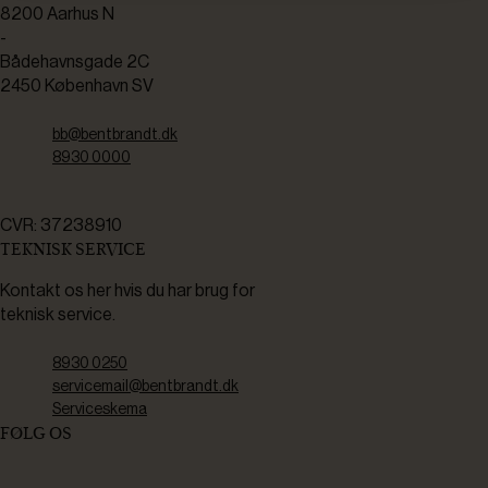
8200 Aarhus N
-
Bådehavnsgade 2C
2450 København SV
bb@bentbrandt.dk
8930 0000
CVR: 37238910
TEKNISK SERVICE
Kontakt os her hvis du har brug for
teknisk service.
8930 0250
servicemail@bentbrandt.dk
Serviceskema
FØLG OS