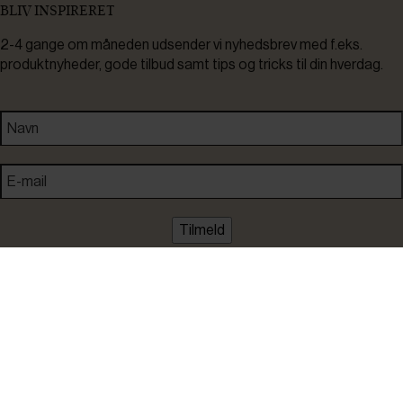
BLIV INSPIRERET
2-4 gange om måneden udsender vi nyhedsbrev med f.eks.
produktnyheder, gode tilbud samt tips og tricks til din hverdag.
Tilmeld
Ved tilmelding accepterer du at modtage nyheder, inspiration,
informationer og tilbud på varer inden for vores sortiment på e-
mail. Samtidig accepterer du persondatapolitikken. Du kan altid
framelde dig igen.