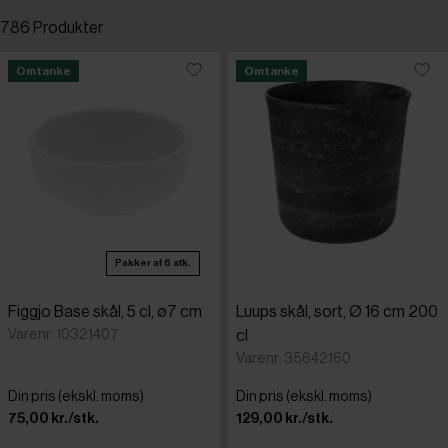
786 Produkter
Standardsortering
Omtanke
Omtanke
Fast lavpris
Laveste pris
Kampagnevare
Højeste pris
Nye varer
Tilføjet for nylig
Pakker af 6 stk.
Omtanke
Varenr.
Figgjo Base skål, 5 cl, ø7 cm
Luups skål, sort, Ø 16 cm 200
APS
Restpartier
Varenr: 10321407
cl
Varenr: 35642160
Arcoroc
Din pris (ekskl. moms)
Din pris (ekskl. moms)
75,00 kr./stk.
129,00 kr./stk.
ArdaCam