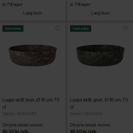
På lager
På lager
Læg i kurv
Læg i kurv
Omtanke
Omtanke
Luups skål, brun, Ø 16 cm 70
Luups skål, grøn, Ø 16 cm 70
cl
cl
Varenr: 35642143
Varenr: 35642141
Din pris (ekskl. moms)
Din pris (ekskl. moms)
85,00 kr./stk.
85,00 kr./stk.