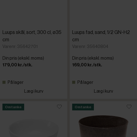
Luups skål, sort, 300 cl, ø35
Luups fad, sand, 1/2 GN-H2
cm
cm
Varenr: 35642701
Varenr: 35640804
Din pris (ekskl. moms)
Din pris (ekskl. moms)
179,00 kr./stk.
169,00 kr./stk.
På lager
På lager
Læg i kurv
Læg i kurv
Omtanke
Omtanke