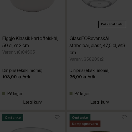
Pakker af 6 stk.
Figgjo Klassik kartoffelskål,
GlassFORever skål,
50 cl, ø12 cm
stabelbar, plast, 47,5 cl, ø13
Varenr: 10184505
cm
Varenr: 35820312
Din pris (ekskl. moms)
Din pris (ekskl. moms)
103,00 kr./stk.
36,00 kr./stk.
På lager
På lager
Læg i kurv
Læg i kurv
Omtanke
Omtanke
Kampagnevare