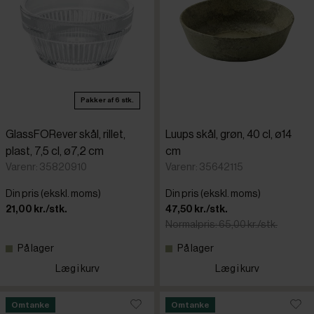
Pakker af 6 stk.
GlassFORever skål, rillet,
Luups skål, grøn, 40 cl, ø14
plast, 7,5 cl, ø7,2 cm
cm
Varenr: 35820910
Varenr: 35642115
Din pris (ekskl. moms)
Din pris (ekskl. moms)
21,00 kr./stk.
47,50 kr./stk.
Normalpris: 65,00 kr./stk.
På lager
På lager
Læg i kurv
Læg i kurv
Omtanke
Omtanke