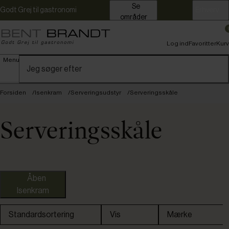
Se
Godt Grej til gastronomi
Erhverv
områder
Log ind
Favoritter
Kurv
Menu
Forsiden
Isenkram
Serveringsudstyr
Serveringsskåle
Serveringsskåle
Åben
Isenkram
Standardsortering
Vis
Mærke