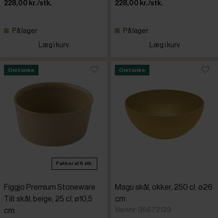
228,00 kr./stk.
228,00 kr./stk.
Figgjo Pr
På lager
På lager
Læg i kurv
Læg i kurv
G. Benedik
Omtanke
Omtanke
GenWare
GlassFOR
Graupera
Pakker af 6 stk.
Guzzini
Figgjo Premium Stoneware
Magu skål, okker, 250 cl, ø26
Hendi
Tilt skål, beige, 25 cl, ø10,5
cm
Varenr: 35672129
cm