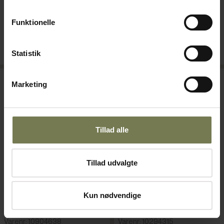
89,50 kr./stk.
310,00 kr./stk.
Funktionelle
På lager
På lager
Læg i kurv
Læg i kurv
Statistik
Omtanke
Omtanke
Marketing
Tillad alle
Tillad udvalgte
Kun nødvendige
Figgjo Europa skål på fod, 110
Figgjo skål, stabelbar, 150 cl,
cl, ø18,5 cm
ø21 cm
Varenr: 10904638
Varenr: 10294315