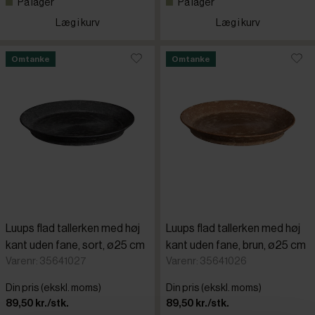
På lager
På lager
Læg i kurv
Læg i kurv
Omtanke
Omtanke
Luups flad tallerken med høj
Luups flad tallerken med høj
kant uden fane, sort, ø25 cm
kant uden fane, brun, ø25 cm
Varenr: 35641027
Varenr: 35641026
Din pris (ekskl. moms)
Din pris (ekskl. moms)
89,50 kr./stk.
89,50 kr./stk.