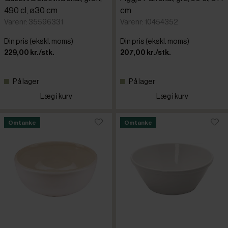
Pujadas
490 cl, ø30 cm
cm
Varenr: 35596331
Varenr: 10454352
RAK
Din pris (ekskl. moms)
Din pris (ekskl. moms)
229,00 kr./stk.
207,00 kr./stk.
Rosti
På lager
På lager
San Migue
Læg i kurv
Læg i kurv
Sharda
Omtanke
Omtanke
Stabla
Steel-func
Tognana