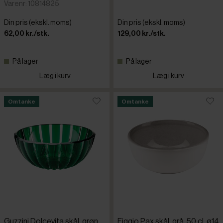
Luups
Varenr: 10814825
Din pris (ekskl. moms)
Din pris (ekskl. moms)
Lübech Liv
62,00 kr./stk.
129,00 kr./stk.
Magu
På lager
På lager
Læg i kurv
Læg i kurv
Mepal
Omtanke
Omtanke
Neville
Omada
Orthex
Pillivuyt
Guzzini Dolcevita skål, grøn,
Figgjo Pax skål, grå, 50 cl, ø14