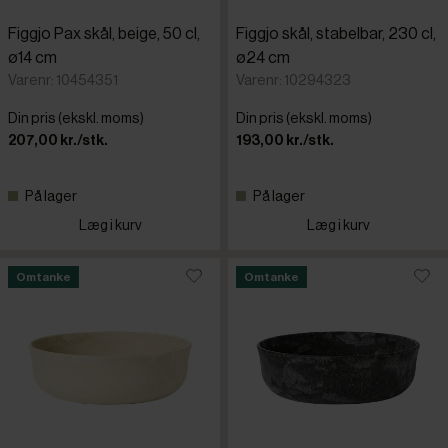
Val do Sol
Figgjo Pax skål, beige, 50 cl,
Figgjo skål, stabelbar, 230 cl,
ø14 cm
ø24 cm
Vista Aleg
Varenr: 10454351
Varenr: 10294323
Din pris (ekskl. moms)
Din pris (ekskl. moms)
207,00 kr./stk.
193,00 kr./stk.
På lager
På lager
Læg i kurv
Læg i kurv
Omtanke
Omtanke