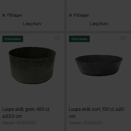
På lager
På lager
Læg i kurv
Læg i kurv
Omtanke
Omtanke
Luups skål, grøn, 480 cl,
Luups skål, sort, 130 cl, ø20
ø23,5 cm
cm
Varenr: 35642132
Varenr: 35642120