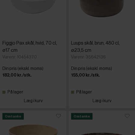
Figgjo Pax skål, hvid, 70 cl,
Luups skål, brun, 480 cl,
ø17 cm
ø23,5 cm
Varenr: 10454370
Varenr: 35642136
Din pris (ekskl. moms)
Din pris (ekskl. moms)
182,00 kr./stk.
155,00 kr./stk.
På lager
På lager
Læg i kurv
Læg i kurv
Omtanke
Omtanke