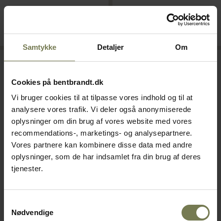
På lager
På lager
Læg i kurv
Læg i kurv
Samtykke
Detaljer
Om
Omtanke
Omtanke
Cookies på bentbrandt.dk
Vi bruger cookies til at tilpasse vores indhold og til at
analysere vores trafik. Vi deler også anonymiserede
oplysninger om din brug af vores website med vores
recommendations-, marketings- og analysepartnere.
Vores partnere kan kombinere disse data med andre
oplysninger, som de har indsamlet fra din brug af deres
tjenester.
Luups flad tallerken med høj
Figgjo Europa skål på fod,
kant uden fane, grøn, ø25 cm
200 cl, ø22,5 cm
Varenr: 35641025
Varenr: 10904640
Samtykkevalg
Nødvendige
Din pris (ekskl. moms)
Din pris (ekskl. moms)