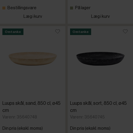
Bestillingsvare
På lager
Bergqvist
Læg i kurv
Læg i kurv
Bonna
Omtanke
Omtanke
Bormioli 
Cambro
Dalebroo
Dudson
Luups skål, sand, 850 cl, ø45
Luups skål, sort, 850 cl, ø45
cm
cm
Evelin
Varenr: 35640748
Varenr: 35640745
Din pris (ekskl. moms)
Din pris (ekskl. moms)
Figgjo