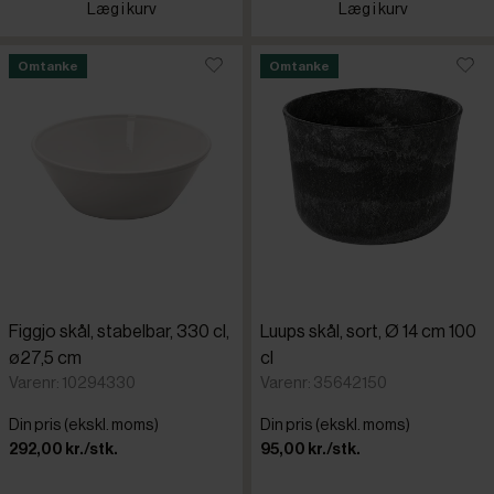
Læg i kurv
Læg i kurv
Omtanke
Omtanke
Figgjo skål, stabelbar, 330 cl,
Luups skål, sort, Ø 14 cm 100
ø27,5 cm
cl
Varenr: 10294330
Varenr: 35642150
Din pris (ekskl. moms)
Din pris (ekskl. moms)
292,00 kr./stk.
95,00 kr./stk.