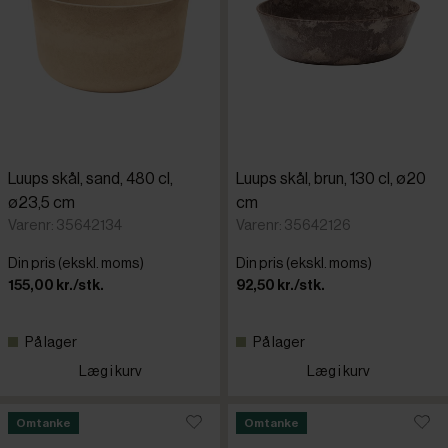
Luups skål, sand, 480 cl,
Luups skål, brun, 130 cl, ø20
ø23,5 cm
cm
Varenr: 35642134
Varenr: 35642126
Din pris (ekskl. moms)
Din pris (ekskl. moms)
155,00 kr./stk.
92,50 kr./stk.
På lager
På lager
Læg i kurv
Læg i kurv
Omtanke
Omtanke