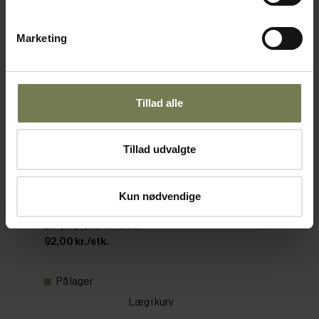
Marketing
Tillad alle
Tillad udvalgte
APS Arabesque skål, 'blomstret', 110 cl,
ø20,5 cm
Kun nødvendige
Varenr: 35632120
Din pris (ekskl. moms)
92,00 kr./stk.
På lager
Læg i kurv