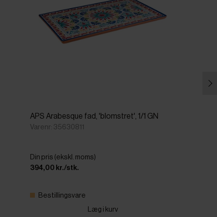
APS Arabesque fad, 'blomstret', 1/1 GN
Varenr: 35630811
Din pris (ekskl. moms)
394,00 kr./stk.
Bestillingsvare
Læg i kurv