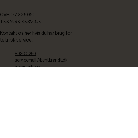
CVR: 37238910
TEKNISK SERVICE
Kontakt os her hvis du har brug for
teknisk service.
8930 0250
servicemail@bentbrandt.dk
Serviceskema
FØLG OS
BLIV INSPIRERET
2-4 gange om måneden udsender vi nyhedsbrev med f.eks.
produktnyheder, gode tilbud samt tips og tricks til din hverdag.