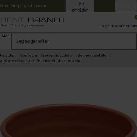
Se
Godt Grej til gastronomi
Erhverv
områder
Log ind
Favoritter
Kurv
Menu
Forsiden
Isenkram
Serveringsudstyr
Serveringsskåle
APS Arabesque skål, 'blomstret', 40 cl, ø13 cm