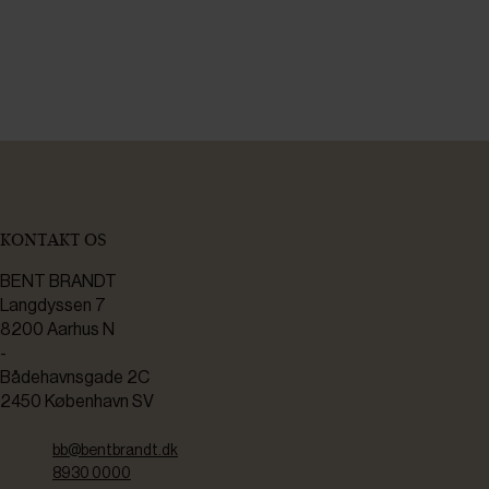
KONTAKT OS
BENT BRANDT
Langdyssen 7
8200 Aarhus N
-
Bådehavnsgade 2C
2450 København SV
bb@bentbrandt.dk
8930 0000