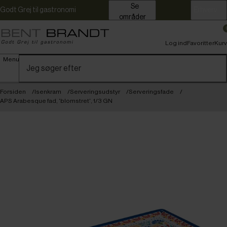
Se
Godt Grej til gastronomi
Erhverv
områder
Log ind
Favoritter
Kurv
Menu
Forsiden
Isenkram
Serveringsudstyr
Serveringsfade
APS Arabesque fad, 'blomstret', 1/3 GN