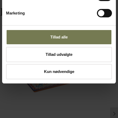
Produkter i samme serie
Marketing
Tillad alle
Tillad udvalgte
Kun nødvendige