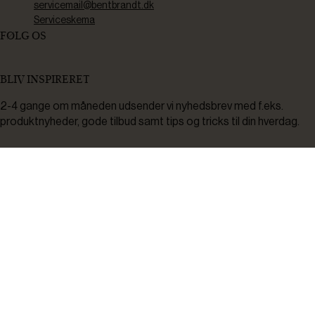
servicemail@bentbrandt.dk
Serviceskema
FØLG OS
BLIV INSPIRERET
2-4 gange om måneden udsender vi nyhedsbrev med f.eks.
produktnyheder, gode tilbud samt tips og tricks til din hverdag.
Tilmeld
Ved tilmelding accepterer du at modtage nyheder, inspiration,
informationer og tilbud på varer inden for vores sortiment på e-