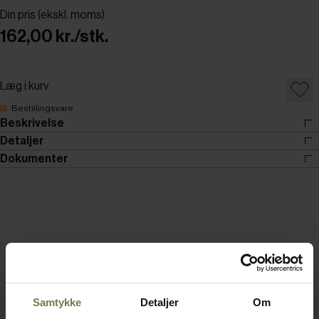
Din pris (ekskl. moms)
162,00 kr./stk.
Læg i kurv
Bestillingsvare
Beskrivelse
Detaljer
Dokumenter
Samtykke
Detaljer
Om