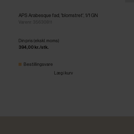
APS Arabesque fad, 'blomstret', 1/1 GN
Varenr: 35630811
Din pris (ekskl. moms)
394,00 kr./stk.
Bestillingsvare
Læg i kurv