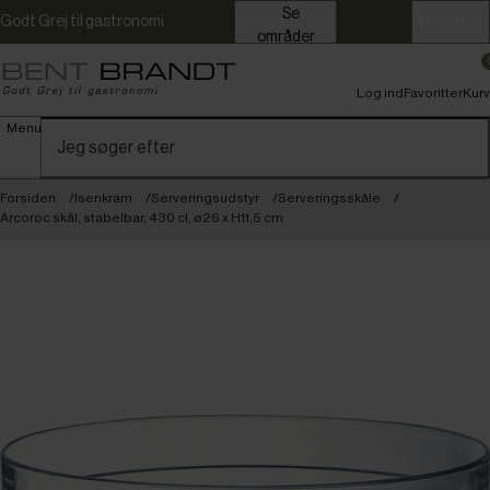
Se
Godt Grej til gastronomi
Erhverv
områder
Log ind
Favoritter
Kurv
Menu
Forsiden
Isenkram
Serveringsudstyr
Serveringsskåle
Arcoroc skål, stabelbar, 430 cl, ø26 x H11,5 cm