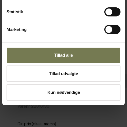
Fast lavpris
Statistik
Marketing
Tillad alle
Tillad udvalgte
Pakker af 6 stk.
Kun nødvendige
Arcoroc skål, stabelbar, 3 cl, ø6 x H2,5 cm
Varenr: 22010130
Din pris (ekskl. moms)