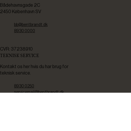
Bådehavnsgade 2C
2450 København SV
bb@bentbrandt.dk
8930 0000
CVR: 37238910
TEKNISK SERVICE
Kontakt os her hvis du har brug for
teknisk service.
8930 0250
servicemail@bentbrandt.dk
Serviceskema
FØLG OS
BLIV INSPIRERET