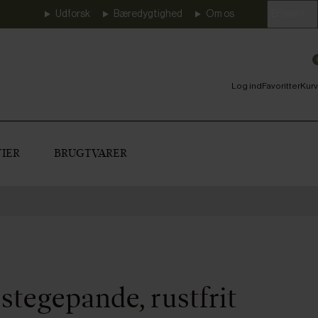
Udforsk
Bæredygtighed
Om os
Erhverv
Log ind
Favoritter
Kurv
IER
BRUGTVARER
stegepande, rustfrit