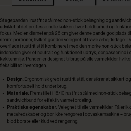
Stegepanden i rustfrit stål med non-stick belægning og sandwic
udviklet til det professionelle køkken, hvor holdbarhed og funktiona
fokus. Med en diameter på 28 cm giver denne pande god plads til 
større portioner, hvilket gør den velegnet til travle arbejdsdage.
overflade i rustfrit stål kombineret med den mørke non-stick bel
indersiden giver et neutralt og funktionelt udtryk, der passer ind i 
køkkenmiljø. Panden er designet til brug på alle varmekilder, hvilke
fleksibilitet i hverdagen.
Design:
Ergonomisk greb i rustfrit stål, der sikrer et sikkert og
komfortabelt hold under brug.
Materiale:
Fremstillet i 18/10 rustfrit stål med non-stick belæ
sandwichbund for effektiv varmefordeling.
Praktiske egenskaber:
Velegnet til alle varmekilder. Tåler ik
metalredskaber og bør ikke rengøres i opvaskemaskine – brug
blød børste eller klud ved rengøring.