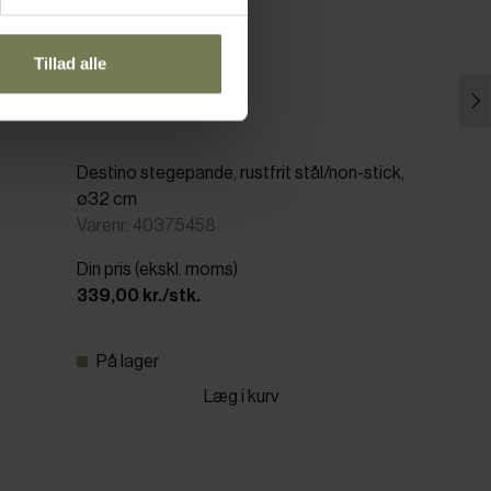
Tillad alle
Destino stegepande, rustfrit stål/non-stick,
ø32 cm
Varenr: 40375458
Din pris (ekskl. moms)
339,00 kr./stk.
På lager
Læg i kurv