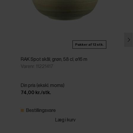
Pakker af 12 stk.
RAK Spot skål, grøn, 58 cl, ø16 m
Varenr: 11221417
Din pris (ekskl. moms)
74,00 kr./stk.
Bestillingsvare
Læg i kurv