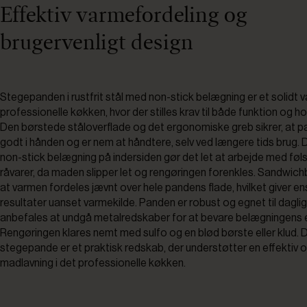
Effektiv varmefordeling og
brugervenligt design
Stegepanden i rustfrit stål med non-stick belægning er et solidt va
professionelle køkken, hvor der stilles krav til både funktion og h
Den børstede ståloverflade og det ergonomiske greb sikrer, at p
godt i hånden og er nem at håndtere, selv ved længere tids brug.
non-stick belægning på indersiden gør det let at arbejde med f
råvarer, da maden slipper let og rengøringen forenkles. Sandwich
at varmen fordeles jævnt over hele pandens flade, hvilket giver e
resultater uanset varmekilde. Panden er robust og egnet til daglig
anbefales at undgå metalredskaber for at bevare belægningens
Rengøringen klares nemt med sulfo og en blød børste eller klud.
stegepande er et praktisk redskab, der understøtter en effektiv 
madlavning i det professionelle køkken.