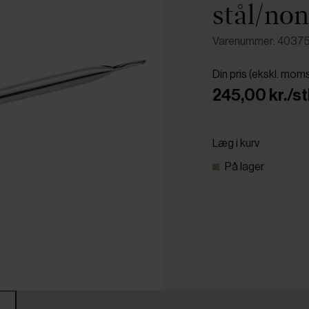
stål/non
Varenummer: 4037
Din pris (ekskl. mom
245,00 kr./st
Læg i kurv
På lager
r