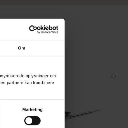
Om
 anonymiserede oplysninger om
Fast lavpris
res partnere kan kombinere
Marketing