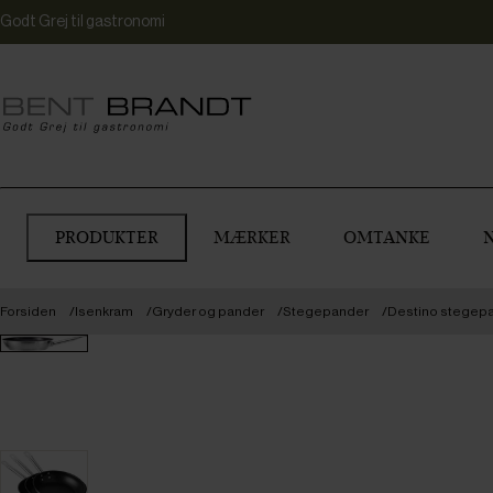
Godt Grej til gastronomi
PRODUKTER
MÆRKER
OMTANKE
Forsiden
Isenkram
Gryder og pander
Stegepander
Destino stegepan