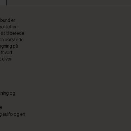
hbund er
litet er i
at tilberede
 Den børstede
ægning på
ethvert
t giver
gning og
ke
 sulfo og en