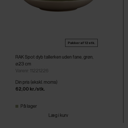
Pakker af 12 stk.
RAK Spot dyb tallerken uden fane, grøn,
ø23 cm
Varenr: 11221226
Din pris (ekskl. moms)
62,00 kr./stk.
På lager
Læg i kurv