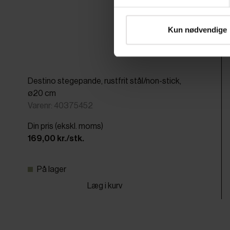
Kun nødvendige
Destino stegepande, rustfrit stål/non-stick,
ø20 cm
Varenr: 40375452
Din pris (ekskl. moms)
169,00 kr./stk.
På lager
Læg i kurv