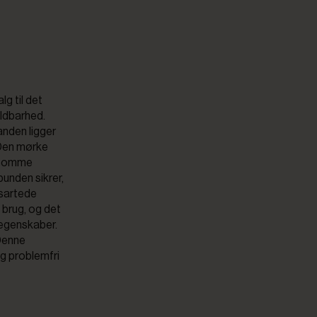
lg til det
oldbarhed.
anden ligger
 Den mørke
ølsomme
bunden sikrer,
nsartede
 brug, og det
 egenskaber.
 Denne
og problemfri