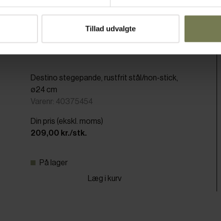
Tillad udvalgte
Destino stegepande, rustfrit stål/non-stick,
ø24 cm
Varenr: 40375454
Din pris (ekskl. moms)
209,00 kr./stk.
På lager
Læg i kurv