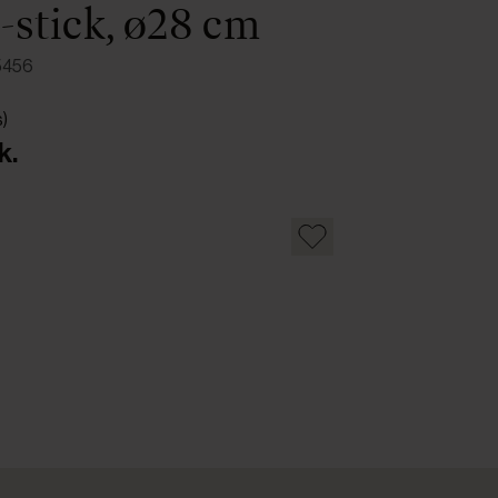
-stick, ø28 cm
5456
s)
k.