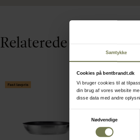
Relaterede varer
Samtykke
Cookies på bentbrandt.dk
Vi bruger cookies til at tilp
Fast lavpris
din brug af vores website m
disse data med andre oplysnin
Samtykkevalg
Nødvendige