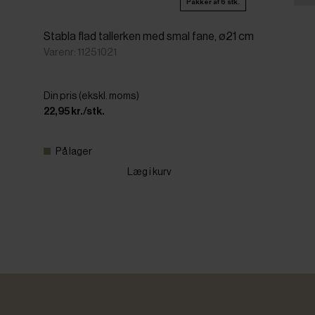
Pakker af 6 stk.
Stabla flad tallerken med smal fane, ø21 cm
Varenr: 11251021
Din pris (ekskl. moms)
22,95 kr./stk.
På lager
Læg i kurv