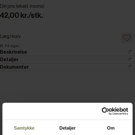
Din pris (ekskl. moms)
42,00 kr./stk.
Læg i kurv
På lager
Beskrivelse
Detaljer
Dokumenter
Samtykke
Detaljer
Om