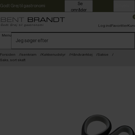
Se
Godt Grej til gastronomi
Erhverv
områder
Log ind
Favoritter
Kurv
Menu
Forsiden
Isenkram
Køkkenudstyr
Håndværktøj
Sakse
Saks, sort skaft