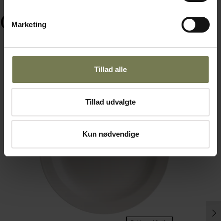
Ofte købt sammen med
Marketing
Tillad alle
Fast lavpris
Tillad udvalgte
Kun nødvendige