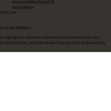
servicemail@bentbrandt.dk
Serviceskema
FØLG OS
BLIV INSPIRERET
2-4 gange om måneden udsender vi nyhedsbrev med f.eks.
produktnyheder, gode tilbud samt tips og tricks til din hverdag.
Tilmeld
Ved tilmelding accepterer du at modtage nyheder, inspiration,
informationer og tilbud på varer inden for vores sortiment på e-