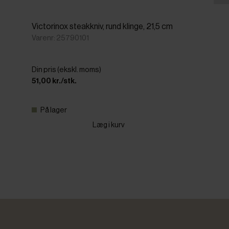
Victorinox steakkniv, rund klinge, 21,5 cm
Varenr: 25790101
Din pris (ekskl. moms)
51,00 kr./stk.
På lager
Læg i kurv