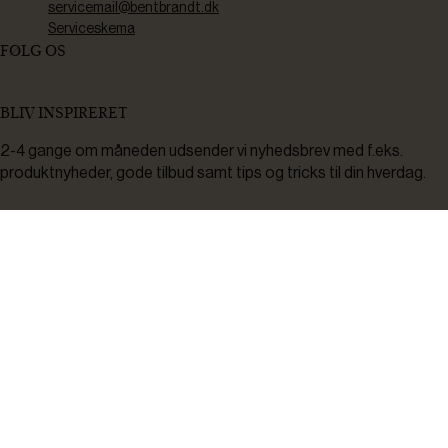
servicemail@bentbrandt.dk
Serviceskema
FØLG OS
BLIV INSPIRERET
2-4 gange om måneden udsender vi nyhedsbrev med f.eks.
produktnyheder, gode tilbud samt tips og tricks til din hverdag.
Tilmeld
Ved tilmelding accepterer du at modtage nyheder, inspiration,
informationer og tilbud på varer inden for vores sortiment på e-