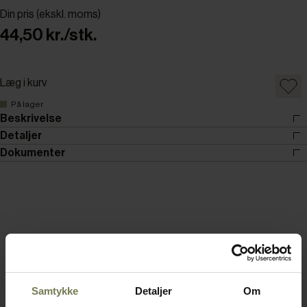
Din pris (ekskl. moms)
44,50 kr./stk.
Læg i kurv
På lager
Beskrivelse
Detaljer
Dokumenter
Samtykke
Detaljer
Om