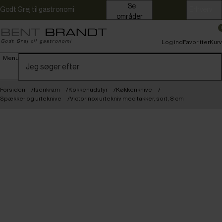
Se
Godt Grej til gastronomi
Erhverv
områder
Log ind
Favoritter
Kurv
Menu
Forsiden
Isenkram
Køkkenudstyr
Køkkenknive
Spække- og urteknive
Victorinox urtekniv med takker, sort, 8 cm