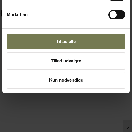
Ofte købt sammen med
Marketing
Tillad alle
Tillad udvalgte
Kun nødvendige