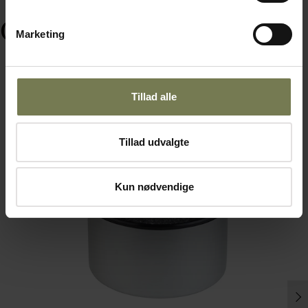
Ofte købt sammen med
Marketing
Tillad alle
Tillad udvalgte
Kun nødvendige