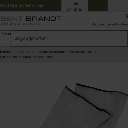
Se
Godt Grej til gastronomi
Erhverv
områder
Log ind
Favoritter
Kurv
Menu
Forsiden
Isenkram
Øvrigt isenkram
Grydelapper
Grillhandske, skind, 45 cm, 2 stk.