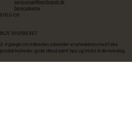
servicemail@bentbrandt.dk
Serviceskema
FØLG OS
BLIV INSPIRERET
2-4 gange om måneden udsender vi nyhedsbrev med f.eks.
produktnyheder, gode tilbud samt tips og tricks til din hverdag.
Tilmeld
Ved tilmelding accepterer du at modtage nyheder, inspiration,
informationer og tilbud på varer inden for vores sortiment på e-