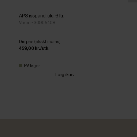
APS isspand, alu, 6 ltr.
Varenr: 30905408
Din pris (ekskl. moms)
459,00 kr./stk.
På lager
Læg i kurv