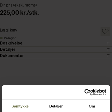
Din pris (ekskl. moms)
225,00 kr./stk.
Læg i kurv
På lager
Beskrivelse
Detaljer
Dokumenter
Samtykke
Detaljer
Om