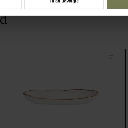
Tillad udvalgte
ed