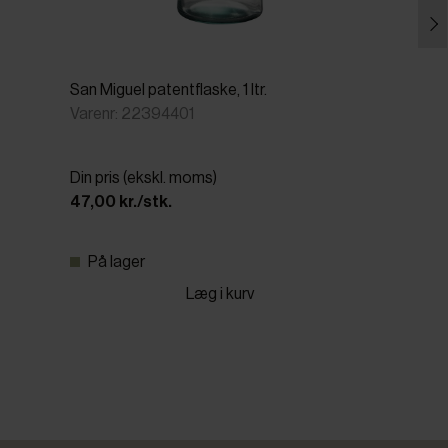
San Miguel patentflaske, 1 ltr.
Varenr: 22394401
Din pris (ekskl. moms)
47,00 kr./stk.
På lager
Læg i kurv