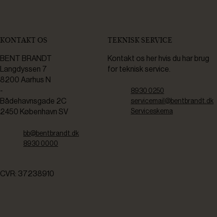
KONTAKT OS
TEKNISK SERVICE
BENT BRANDT
Kontakt os her hvis du har brug
Langdyssen 7
for teknisk service.
8200 Aarhus N
-
8930 0250
Bådehavnsgade 2C
servicemail@bentbrandt.dk
2450 København SV
Serviceskema
bb@bentbrandt.dk
8930 0000
CVR: 37238910