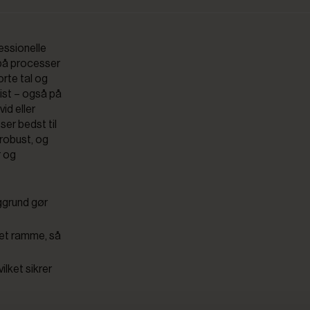
essionelle
 på processer
orte tal og
cist – også på
vid eller
ser bedst til
 robust, og
r og
ggrund gør
vet ramme, så
vilket sikrer