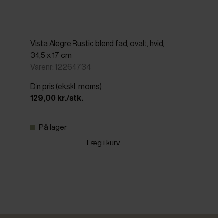
Vista Alegre Rustic blend fad, ovalt, hvid,
34,5 x 17 cm
Varenr: 12264734
Din pris (ekskl. moms)
129,00 kr./stk.
På lager
Læg i kurv