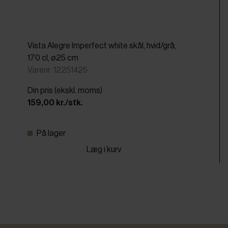
Vista Alegre Imperfect white skål, hvid/grå,
170 cl, ø25 cm
Varenr: 12251425
Din pris (ekskl. moms)
159,00 kr./stk.
På lager
Læg i kurv