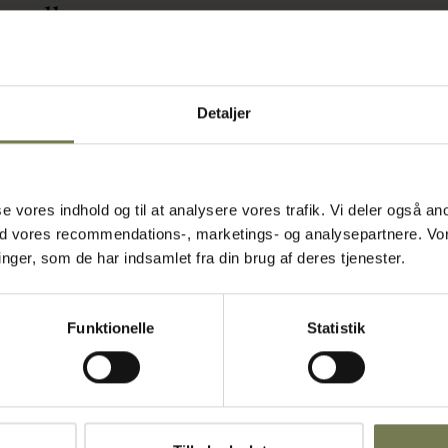
onelle
Detaljer
præcis
det enkle,
vor i rummet
nd sikrer, at
asse vores indhold og til at analysere vores trafik. Vi deler også
ge opgaver skal
ed vores recommendations-, marketings- og analysepartnere. Vo
e og flytte
ger, som de har indsamlet fra din brug af deres tjenester.
ret til
alerum, hvor
Funktionelle
Statistik