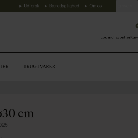
Udforsk
Bæredygtighed
Om os
Erhverv
Log ind
Favoritter
Kurv
IER
BRUGTVARER
ø30 cm
4025