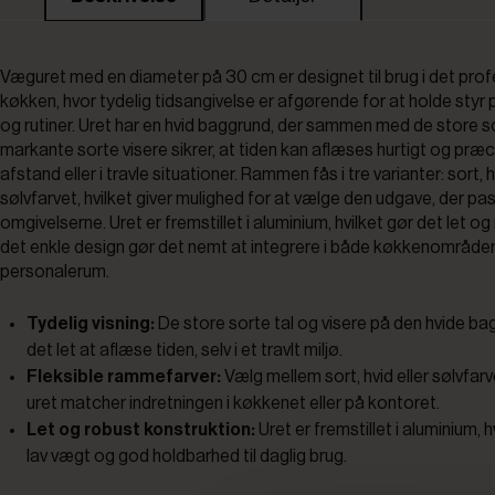
Væguret med en diameter på 30 cm er designet til brug i det prof
køkken, hvor tydelig tidsangivelse er afgørende for at holde styr
og rutiner. Uret har en hvid baggrund, der sammen med de store s
markante sorte visere sikrer, at tiden kan aflæses hurtigt og præ
afstand eller i travle situationer. Rammen fås i tre varianter: sort, h
sølvfarvet, hvilket giver mulighed for at vælge den udgave, der pas
omgivelserne. Uret er fremstillet i aluminium, hvilket gør det let og
det enkle design gør det nemt at integrere i både køkkenområde
personalerum.
Tydelig visning:
De store sorte tal og visere på den hvide ba
det let at aflæse tiden, selv i et travlt miljø.
Fleksible rammefarver:
Vælg mellem sort, hvid eller sølvfar
uret matcher indretningen i køkkenet eller på kontoret.
Let og robust konstruktion:
Uret er fremstillet i aluminium, h
lav vægt og god holdbarhed til daglig brug.