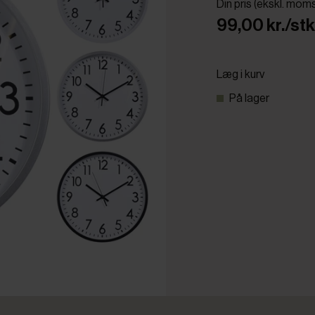
Din pris (ekskl. mom
99,00 kr./stk
Læg i kurv
På lager