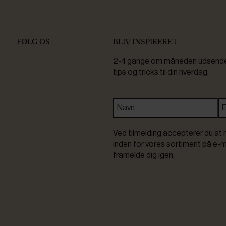
FØLG OS
BLIV INSPIRERET
2-4 gange om måneden udsender 
tips og tricks til din hverdag.
Ved tilmelding accepterer du at 
inden for vores sortiment på e-m
framelde dig igen.