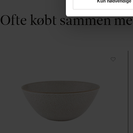
Kun nødvendige
Ofte købt sammen m