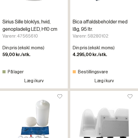
Sirius Sille bloklys, hvid,
Bica affaldsbeholder med
genopladelig LED, H10 cm
låg, 95 ltr.
Varenr: 47565610
Varenr: 58280102
Din pris (ekskl. moms)
Din pris (ekskl. moms)
59,00 kr./stk.
4.295,00 kr./stk.
På lager
Bestillingsvare
Læg i kurv
Læg i kurv