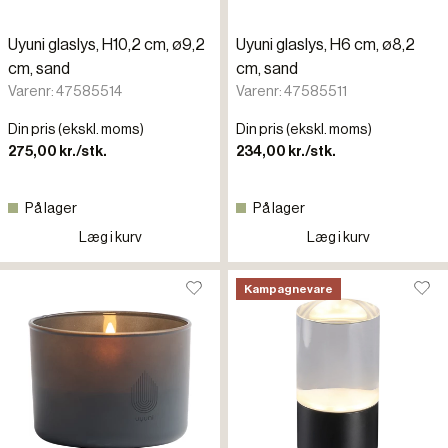
Uyuni glaslys, H10,2 cm, ø9,2
Uyuni glaslys, H6 cm, ø8,2
cm, sand
cm, sand
Varenr: 47585514
Varenr: 47585511
Din pris (ekskl. moms)
Din pris (ekskl. moms)
275,00 kr./stk.
234,00 kr./stk.
På lager
På lager
Læg i kurv
Læg i kurv
Kampagnevare