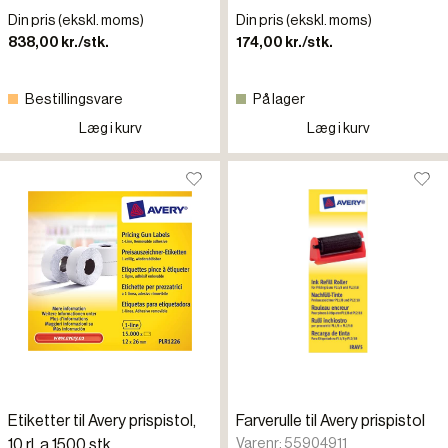
Din pris (ekskl. moms)
Din pris (ekskl. moms)
838,00 kr./stk.
174,00 kr./stk.
Bestillingsvare
På lager
Læg i kurv
Læg i kurv
Etiketter til Avery prispistol,
Farverulle til Avery prispistol
Varenr: 55904911
10 rl. a 1500 stk.