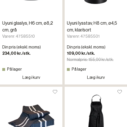
Uyuni glaslys, H6 cm, ø8,2
Uyuni lysstav, H8 cm, ø4,5
cm, grå
cm, klar/sort
Varenr: 47585510
Varenr: 47585501
Din pris (ekskl. moms)
Din pris (ekskl. moms)
234,00 kr./stk.
109,00 kr./stk.
Normalpris: 155,00 kr./stk.
På lager
På lager
Læg i kurv
Læg i kurv