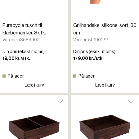
Puracycle tusch til
Grillhandske, silikone, sort, 30
klæbemærker, 3 stk.
cm
Varenr: 58589902
Varenr: 59100122
Din pris (ekskl. moms)
Din pris (ekskl. moms)
19,00 kr./stk.
179,00 kr./stk.
På lager
På lager
Læg i kurv
Læg i kurv