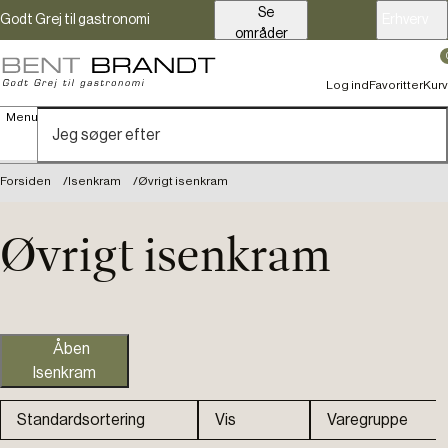
Se
Godt Grej til gastronomi
Erhverv
områder
Log ind
Favoritter
Kurv
Menu
Forsiden
Isenkram
Øvrigt isenkram
Øvrigt isenkram
Åben
Isenkram
Standardsortering
Vis
Varegruppe
Isenkram