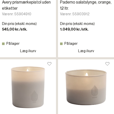
Avery prismærkepistol uden
Paderno salatslynge, orange,
etiketter
12 ltr.
Varenr: 55904910
Varenr: 55903912
Din pris (ekskl. moms)
Din pris (ekskl. moms)
545,00 kr./stk.
1.049,00 kr./stk.
På lager
På lager
Læg i kurv
Læg i kurv