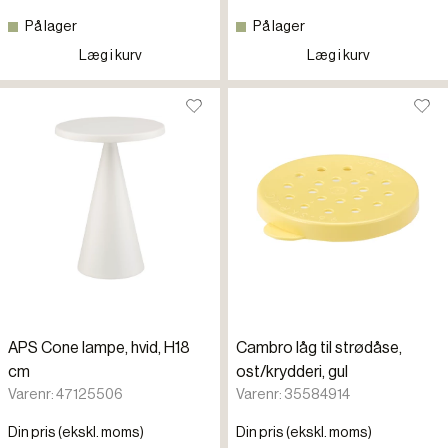
På lager
På lager
Læg i kurv
Læg i kurv
APS Cone lampe, hvid, H18
Cambro låg til strødåse,
cm
ost/krydderi, gul
Varenr: 47125506
Varenr: 35584914
Din pris (ekskl. moms)
Din pris (ekskl. moms)