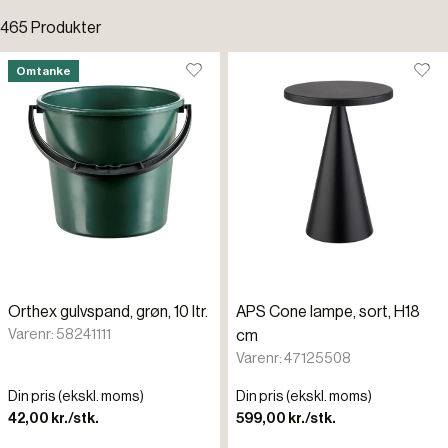
465 Produkter
Køl og fry
Standardsortering
Omtanke
Fast lavpris
Rullemater
Laveste pris
Kampagnevare
Højeste pris
Nye varer
Tilføjet for nylig
Omtanke
Varenr.
Orthex gulvspand, grøn, 10 ltr.
APS Cone lampe, sort, H18
Restpartier
Varenr: 58241111
cm
Varenr: 47125508
Din pris (ekskl. moms)
Din pris (ekskl. moms)
42,00 kr./stk.
599,00 kr./stk.