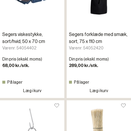
Segers viskestykke,
Segers forklæde med smæk,
sort/hvid, 50 x 70 cm
sort, 75 x 110 cm
Varenr: 54054402
Varenr: 54052420
Din pris (ekskl. moms)
Din pris (ekskl. moms)
68,00 kr./stk.
289,00 kr./stk.
På lager
På lager
Læg i kurv
Læg i kurv