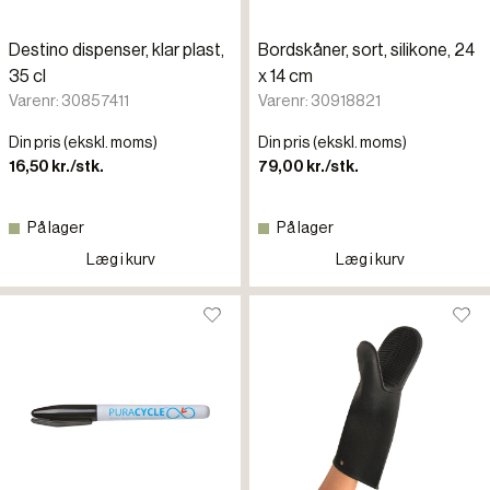
Destino dispenser, klar plast,
Bordskåner, sort, silikone, 24
35 cl
x 14 cm
Varenr: 30857411
Varenr: 30918821
Din pris (ekskl. moms)
Din pris (ekskl. moms)
16,50 kr./stk.
79,00 kr./stk.
På lager
På lager
Læg i kurv
Læg i kurv