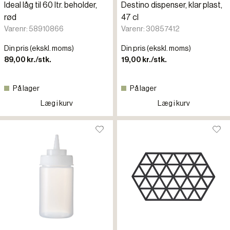
Ideal låg til 60 ltr. beholder,
Destino dispenser, klar plast,
rød
47 cl
Varenr: 58910866
Varenr: 30857412
Din pris (ekskl. moms)
Din pris (ekskl. moms)
89,00 kr./stk.
19,00 kr./stk.
På lager
På lager
Læg i kurv
Læg i kurv