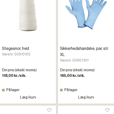
Stegesnor, hvid
Sikkerhedshandske, par, str.
Varenr: 50910105
XL
Varenr: 50907811
Din pris (ekskl. moms)
Din pris (ekskl. moms)
118,00 kr./stk.
165,00 kr./stk.
På lager
På lager
Læg i kurv
Læg i kurv