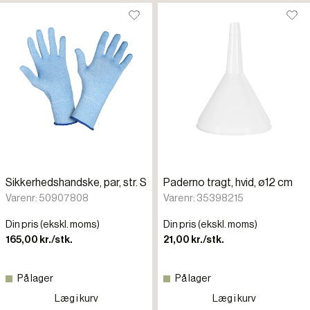
Sikkerhedshandske, par, str. S
Paderno tragt, hvid, ø12 cm
Varenr: 50907808
Varenr: 35398215
Din pris (ekskl. moms)
Din pris (ekskl. moms)
165,00 kr./stk.
21,00 kr./stk.
På lager
På lager
Læg i kurv
Læg i kurv