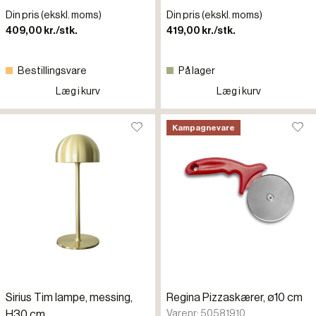
Din pris (ekskl. moms)
Din pris (ekskl. moms)
409,00 kr./stk.
419,00 kr./stk.
Bestillingsvare
På lager
Læg i kurv
Læg i kurv
Kampagnevare
Sirius Tim lampe, messing,
Regina Pizzaskærer, ø10 cm
Varenr: 50581910
H30 cm