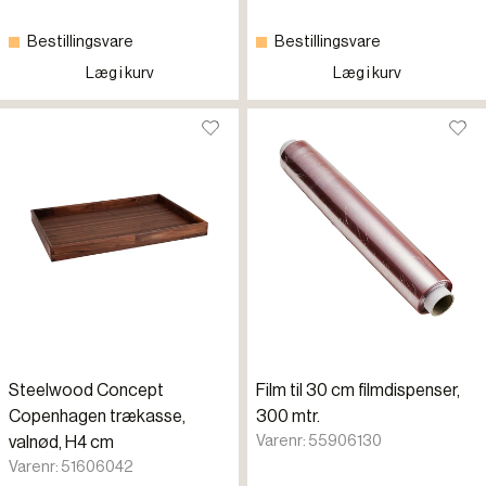
Bestillingsvare
Bestillingsvare
Læg i kurv
Læg i kurv
Steelwood Concept
Film til 30 cm filmdispenser,
Copenhagen trækasse,
300 mtr.
Varenr: 55906130
valnød, H4 cm
Varenr: 51606042