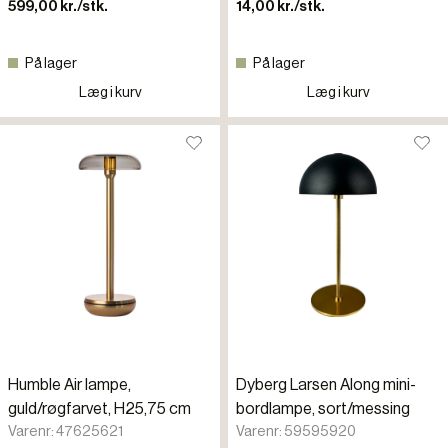
599,00 kr./stk.
14,00 kr./stk.
På lager
På lager
Læg i kurv
Læg i kurv
Humble Air lampe,
Dyberg Larsen Along mini-
guld/røgfarvet, H25,75 cm
bordlampe, sort/messing
Varenr: 47625621
Varenr: 59595920