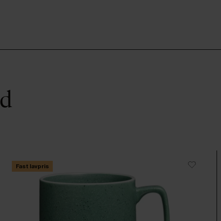
ed
Fast lavpris