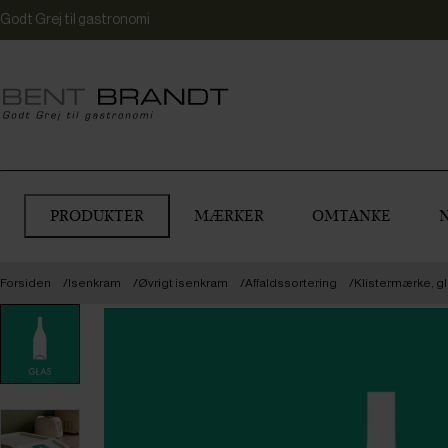
Godt Grej til gastronomi
PRODUKTER
MÆRKER
OMTANKE
Forsiden
Isenkram
Øvrigt isenkram
Affaldssortering
Klistermærke, g