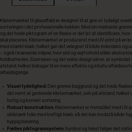
Klistermærket til glasaffald er designet til at give et tydeligt overb
sorteringen i det professionelle køkken. Med sin markante grøn
og det hvide piktogram af en flaske er det let at identificere, hvor
skal placeres. Klistermærket er produceret med UV-print på en kra
med stærkt klæb, hvilket gør det velegnet til både indendørs og 
– også i krævende miljøer, hvor slid og vejrforhold stiller ekstra krav
holdbarheden. Størrelsen og det enkle design sikrer, at symbolet e
afstand, hvilket bidrager til en mere effektiv og intuitiv affaldssorte
arbejdsgange.
Visuel tydelighed:
Den grønne baggrund og det hvide flaske
det nemt at genkende klistermærket, selv på afstand, hvilket 
hurtig og korrekt sortering.
Robust konstruktion:
Klistermærket er fremstillet med UV-p
slidstærk folie med kraftigt klæb, så det kan modstå både fugt
hyppig berøring.
Fælles piktogramsystem:
Symbol og tekst følger det natio