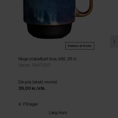
Pakker af 6 stk.
Mugs stabelbart krus, blåt, 26 cl
Varenr: 11947833
Din pris (ekskl. moms)
39,00 kr./stk.
På lager
Læg i kurv