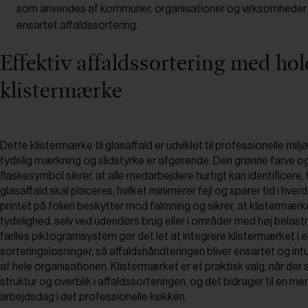
som anvendes af kommuner, organisationer og virksomheder f
ensartet affaldssortering.
Effektiv affaldssortering med ho
klistermærke
Dette klistermærke til glasaffald er udviklet til professionelle miljø
tydelig mærkning og slidstyrke er afgørende. Den grønne farve og
flaskesymbol sikrer, at alle medarbejdere hurtigt kan identificere,
glasaffald skal placeres, hvilket minimerer fejl og sparer tid i hve
printet på folien beskytter mod falmning og sikrer, at klistermærk
tydelighed, selv ved udendørs brug eller i områder med høj belast
fælles piktogramsystem gør det let at integrere klistermærket i 
sorteringsløsninger, så affaldshåndteringen bliver ensartet og intu
af hele organisationen. Klistermærket er et praktisk valg, når der
struktur og overblik i affaldssorteringen, og det bidrager til en mer
arbejdsdag i det professionelle køkken.