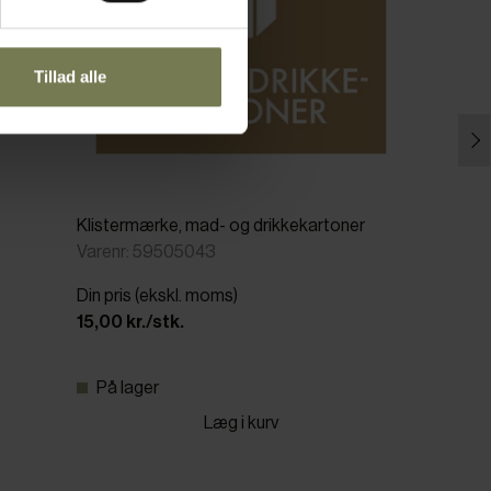
Tillad alle
Klistermærke, mad- og drikkekartoner
Varenr: 59505043
Din pris (ekskl. moms)
15,00 kr./stk.
På lager
Læg i kurv