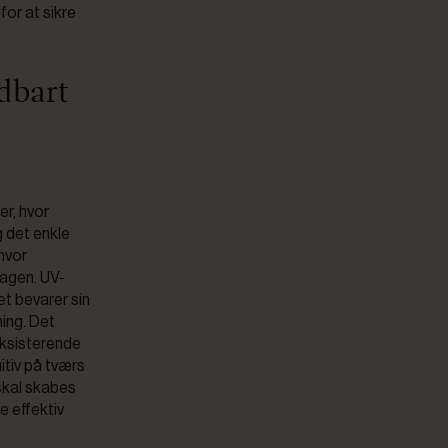
or at sikre
ldbart
er, hvor
 det enkle
 hvor
rdagen. UV-
et bevarer sin
ning. Det
eksisterende
itiv på tværs
 skal skabes
e effektiv