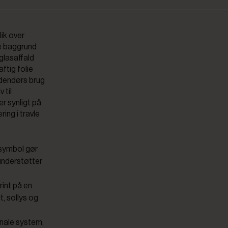
lik over
ne baggrund
 glasaffald
ftig folie
udendørs brug
 til
r synligt på
ring i travle
symbol gør
understøtter
rint på en
, sollys og
nale system,