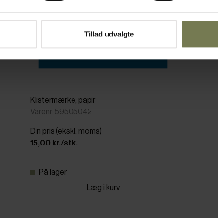
Tillad udvalgte
Klistermærke, papir
Varenr: 59505042
Din pris (ekskl. moms)
15,00 kr./stk.
På lager
Læg i kurv