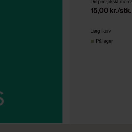
Din pris (ekskl. mom
15,00 kr./stk.
Læg i kurv
På lager