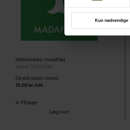
Kun nødvendige
Klistermærke, madaffald
Varenr: 59505040
Din pris (ekskl. moms)
15,00 kr./stk.
På lager
Læg i kurv