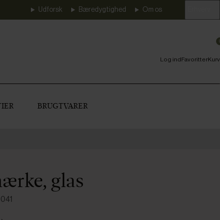
Udforsk
Bæredygtighed
Om os
Erhverv
Log ind
Favoritter
Kurv
IER
BRUGTVARER
ærke, glas
5041