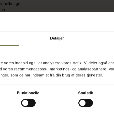
, hvilket gør
ken.
gder i
Detaljer
der stilles i
 net gør det
asse vores indhold og til at analysere vores trafik. Vi deler også
agning eller
ed vores recommendations-, marketings- og analysepartnere. Vo
en sikrer, at
ger, som de har indsamlet fra din brug af deres tjenester.
 letter
en let at
 får du et
Funktionelle
Statistik
er, og som
ken.