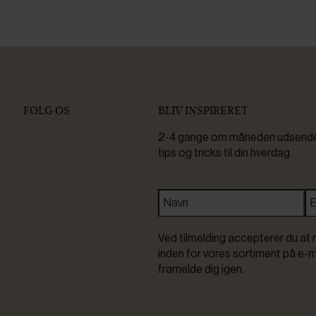
FØLG OS
BLIV INSPIRERET
2-4 gange om måneden udsender 
tips og tricks til din hverdag.
Ved tilmelding accepterer du at 
inden for vores sortiment på e-m
framelde dig igen.