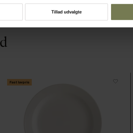
Tillad udvalgte
ed
Fast lavpris