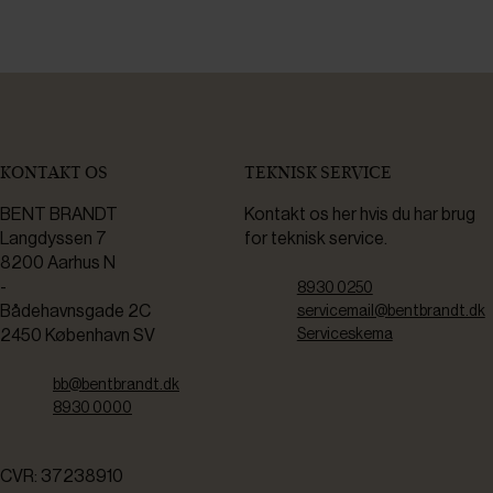
KONTAKT OS
TEKNISK SERVICE
BENT BRANDT
Kontakt os her hvis du har brug
Langdyssen 7
for teknisk service.
8200 Aarhus N
-
8930 0250
Bådehavnsgade 2C
servicemail@bentbrandt.dk
2450 København SV
Serviceskema
bb@bentbrandt.dk
8930 0000
CVR: 37238910