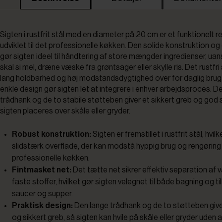
Sigten i rustfrit stål med en diameter på 20 cm er et funktionelt 
udviklet til det professionelle køkken. Den solide konstruktion og 
gør sigten ideel til håndtering af store mængder ingredienser, ua
skal si mel, dræne væske fra grøntsager eller skylle ris. Det rustfri 
lang holdbarhed og høj modstandsdygtighed over for daglig brug
enkle design gør sigten let at integrere i enhver arbejdsproces. 
trådhank og de to stabile støtteben giver et sikkert greb og god st
sigten placeres over skåle eller gryder.
Robust konstruktion:
Sigten er fremstillet i rustfrit stål, hvilk
slidstærk overflade, der kan modstå hyppig brug og rengøring 
professionelle køkken.
Fintmasket net:
Det tætte net sikrer effektiv separation af
faste stoffer, hvilket gør sigten velegnet til både bagning og t
saucer og supper.
Praktisk design:
Den lange trådhank og de to støtteben giver
og sikkert greb, så sigten kan hvile på skåle eller gryder uden a