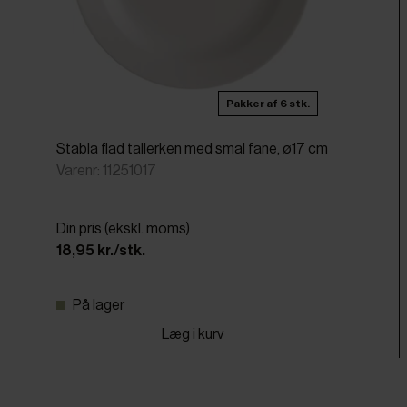
Pakker af 6 stk.
Stabla flad tallerken med smal fane, ø17 cm
Varenr: 11251017
Din pris (ekskl. moms)
18,95 kr./stk.
På lager
Læg i kurv