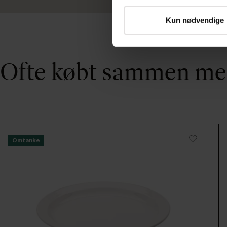
Kun nødvendige
Ofte købt sammen m
Omtanke