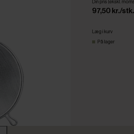
Din pris (ekskl. mom
97,50 kr./stk.
Læg i kurv
På lager
r