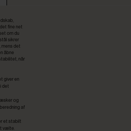
redskab,
det fine net
nset om du
stål sikrer
, mens det
Den åbne
abilitet, når
et giver en
i det
 væsker og
ilberedning af
 et stabilt
t vælte.