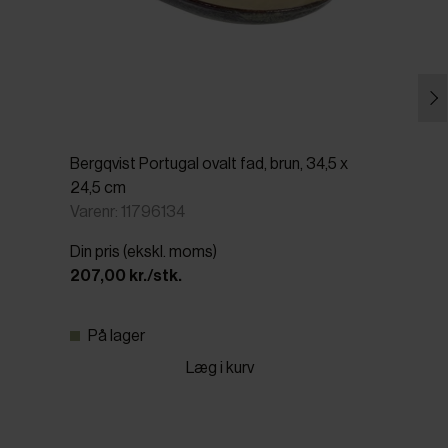
Bergqvist Portugal ovalt fad, brun, 34,5 x
24,5 cm
Varenr: 11796134
Din pris (ekskl. moms)
207,00 kr./stk.
På lager
Læg i kurv