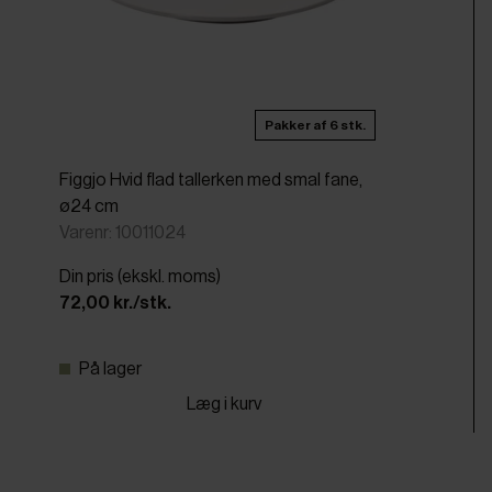
Pakker af 6 stk.
Figgjo Hvid flad tallerken med smal fane,
ø24 cm
Varenr: 10011024
Din pris (ekskl. moms)
72,00 kr./stk.
På lager
Læg i kurv