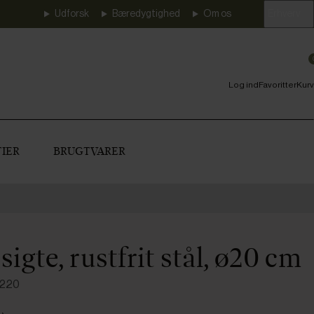
Udforsk
Bæredygtighed
Om os
Erhverv
Log ind
Favoritter
Kurv
IER
BRUGTVARER
sigte, rustfrit stål, ø20 cm
3220