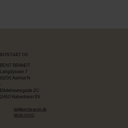
KONTAKT OS
BENT BRANDT
Langdyssen 7
8200 Aarhus N
-
Bådehavnsgade 2C
2450 København SV
bb@bentbrandt.dk
8930 0000