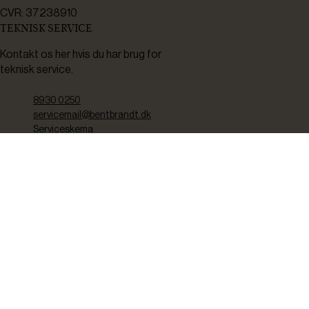
CVR: 37238910
TEKNISK SERVICE
Kontakt os her hvis du har brug for
teknisk service.
8930 0250
servicemail@bentbrandt.dk
Serviceskema
FØLG OS
BLIV INSPIRERET
2-4 gange om måneden udsender vi nyhedsbrev med f.eks.
produktnyheder, gode tilbud samt tips og tricks til din hverdag.