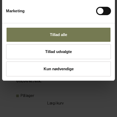
Marketing
Tillad alle
Tillad udvalgte
APS base til skærebræt, sort, 67 x 38 cm
Varenr: 51075060
Kun nødvendige
Din pris (ekskl. moms)
615,00 kr./stk.
På lager
Læg i kurv