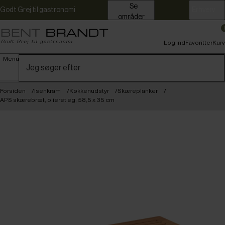
Se
Godt Grej til gastronomi
Erhverv
områder
Log ind
Favoritter
Kurv
Menu
Forsiden
Isenkram
Køkkenudstyr
Skæreplanker
APS skærebræt, olieret eg, 58,5 x 35 cm