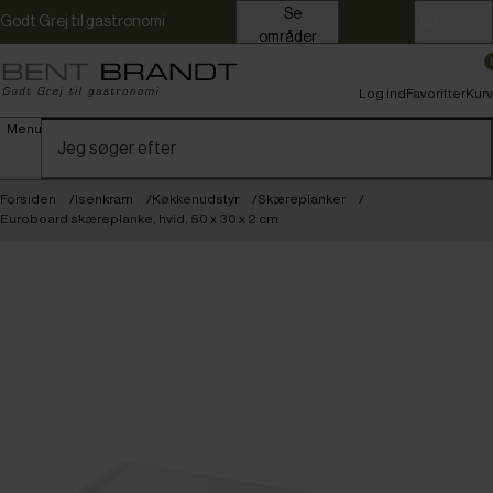
Se
Godt Grej til gastronomi
Erhverv
områder
Log ind
Favoritter
Kurv
Menu
Forsiden
Isenkram
Køkkenudstyr
Skæreplanker
Euroboard skæreplanke, hvid, 50 x 30 x 2 cm