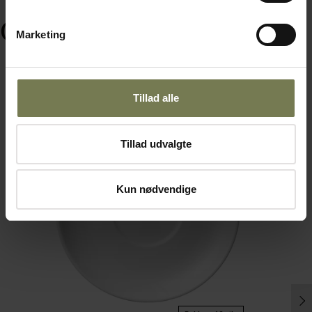
Ofte købt sammen med
Marketing
Tillad alle
Fast lavpris
Tillad udvalgte
Kun nødvendige