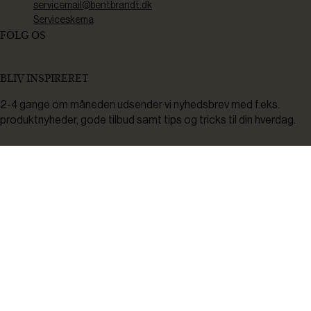
servicemail@bentbrandt.dk
Serviceskema
FØLG OS
BLIV INSPIRERET
2-4 gange om måneden udsender vi nyhedsbrev med f.eks.
produktnyheder, gode tilbud samt tips og tricks til din hverdag.
Tilmeld
Ved tilmelding accepterer du at modtage nyheder, inspiration,
informationer og tilbud på varer inden for vores sortiment på e-