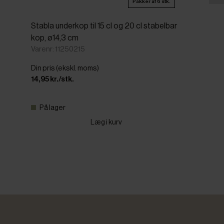
Pakker af 6 stk.
Stabla underkop til 15 cl og 20 cl stabelbar
kop, ø14,3 cm
Varenr: 11250215
Din pris (ekskl. moms)
14,95 kr./stk.
På lager
Læg i kurv