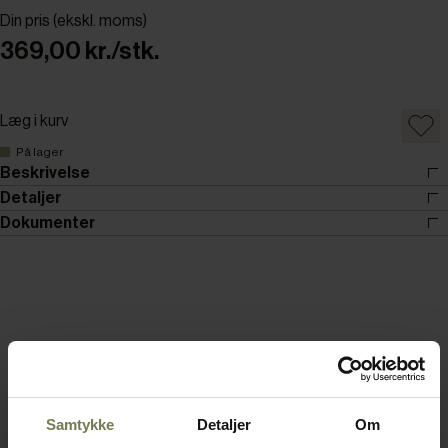
Din pris (ekskl. moms)
369,00 kr./stk.
Læg i kurv
På lager
Beskrivelse
Detaljer
Dokumenter
Samtykke
Detaljer
Om