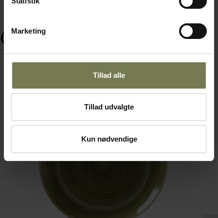
Statistik
Marketing
Ofte købt sammen med
Tillad alle
Tillad udvalgte
Kun nødvendige