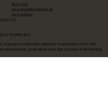
8930 0250
servicemail@bentbrandt.dk
Serviceskema
FØLG OS
BLIV INSPIRERET
2-4 gange om måneden udsender vi nyhedsbrev med f.eks.
produktnyheder, gode tilbud samt tips og tricks til din hverdag.
Tilmeld
Ved tilmelding accepterer du at modtage nyheder, inspiration,