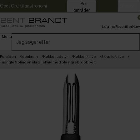
Se
Godt Grej til gastronomi
Erhverv
områder
Log ind
Favoritter
Kurv
Menu
Forsiden
Isenkram
Køkkenudstyr
Køkkenknive
Skrælleknive
Triangle Solingen skrællekniv med plastgreb, dobbelt