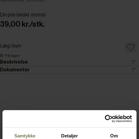
Varenummer: 50361305
Din pris (ekskl. moms)
39,00 kr./stk.
Læg i kurv
På lager
Beskrivelse
Dokumenter
Samtykke
Detaljer
Om