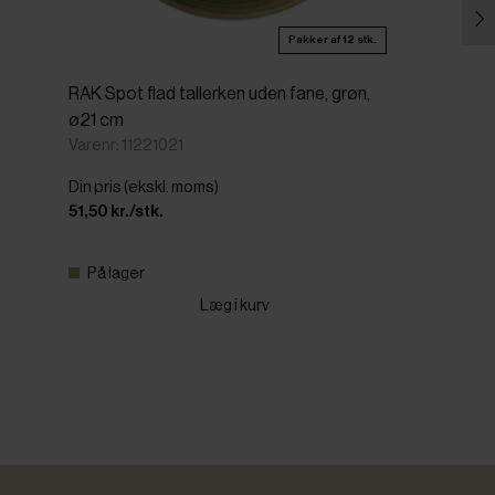
Pakker af 12 stk.
RAK Spot flad tallerken uden fane, grøn,
ø21 cm
Varenr: 11221021
Din pris (ekskl. moms)
51,50 kr./stk.
På lager
Læg i kurv