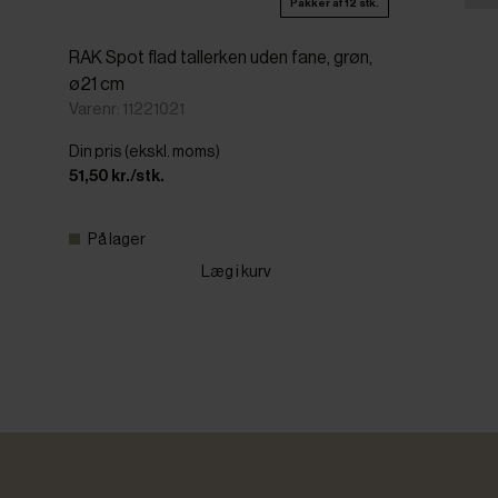
Pakker af 12 stk.
RAK Spot flad tallerken uden fane, grøn,
ø21 cm
Varenr: 11221021
Din pris (ekskl. moms)
51,50 kr./stk.
På lager
Læg i kurv