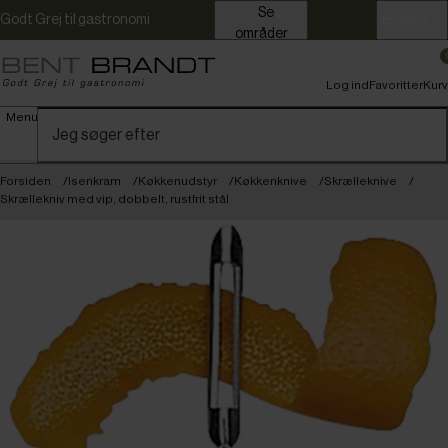
Se
Godt Grej til gastronomi
Erhverv
områder
Log ind
Favoritter
Kurv
Menu
Forsiden
Isenkram
Køkkenudstyr
Køkkenknive
Skrælleknive
Skrællekniv med vip, dobbelt, rustfrit stål