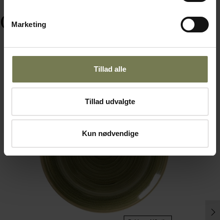
Ofte købt sammen med
Marketing
Tillad alle
Tillad udvalgte
Kun nødvendige