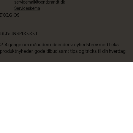
servicemail@bentbrandt.dk
Serviceskema
FØLG OS
BLIV INSPIRERET
2-4 gange om måneden udsender vi nyhedsbrev med f.eks.
produktnyheder, gode tilbud samt tips og tricks til din hverdag.
Tilmeld
Ved tilmelding accepterer du at modtage nyheder, inspiration,
informationer og tilbud på varer inden for vores sortiment på e-