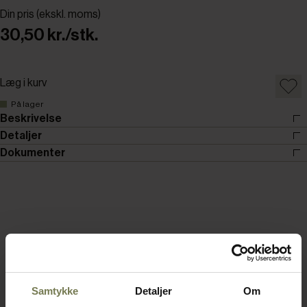
Din pris (ekskl. moms)
30,50 kr./stk.
Læg i kurv
På lager
Beskrivelse
Detaljer
Dokumenter
Samtykke
Detaljer
Om