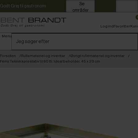
Se
Godt Grej til gastronomi
Erhverv
områder
Log ind
Favoritter
Kurv
Menu
Forsiden
Rullemateriel og inventar
Øvrigt rullemateriel og inventar
Ferro Teknik kørestativ til 60 ltr. Ideal beholder, 45 x 23 cm