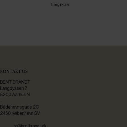
Læg i kurv
KONTAKT OS
BENT BRANDT
Langdyssen 7
8200 Aarhus N
-
Bådehavnsgade 2C
2450 København SV
bb@bentbrandt.dk