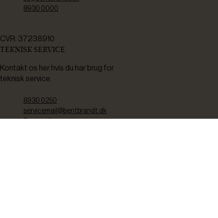
8930 0000
CVR: 37238910
TEKNISK SERVICE
Kontakt os her hvis du har brug for
teknisk service.
8930 0250
servicemail@bentbrandt.dk
Serviceskema
FØLG OS
BLIV INSPIRERET
2-4 gange om måneden udsender vi nyhedsbrev med f.eks.
produktnyheder, gode tilbud samt tips og tricks til din hverdag.