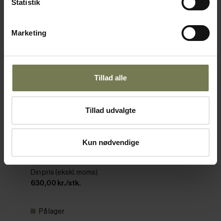
Statistik
Marketing
Tillad alle
Tillad udvalgte
Ferro Teknik Kørestativ til 90 ltr. Ideal
Kun nødvendige
beholder
Varenr: 58910690
Din pris (ekskl. moms)
630,00 kr./stk.
På lager