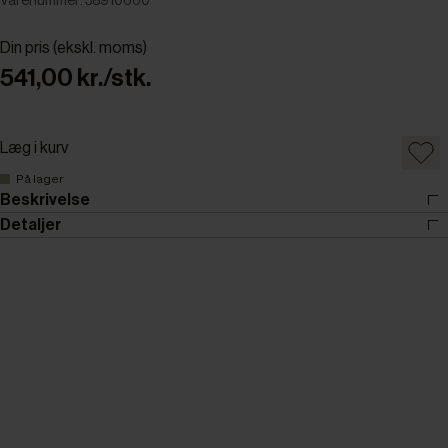
Varenummer: 58910660
Din pris (ekskl. moms)
541,00 kr./stk.
Læg i kurv
På lager
Beskrivelse
Detaljer