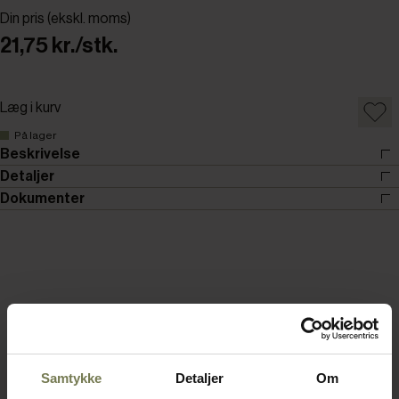
Din pris (ekskl. moms)
21,75 kr./stk.
Læg i kurv
På lager
Beskrivelse
Detaljer
Dokumenter
Samtykke
Detaljer
Om