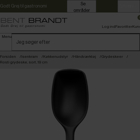
Se
Godt Grej til gastronomi
Erhverv
områder
Log ind
Favoritter
Kurv
Menu
Forsiden
Isenkram
Køkkenudstyr
Håndværktøj
Grydeskeer
Rosti grydeske, sort, 19 cm