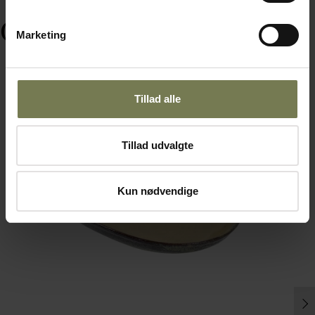
Ofte købt sammen med
Marketing
Tillad alle
Tillad udvalgte
Kun nødvendige