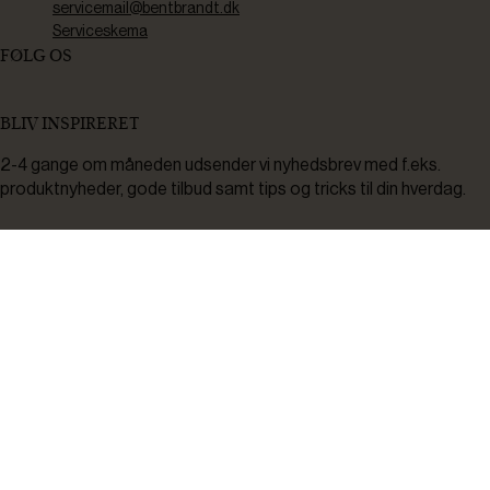
servicemail@bentbrandt.dk
Serviceskema
FØLG OS
BLIV INSPIRERET
2-4 gange om måneden udsender vi nyhedsbrev med f.eks.
produktnyheder, gode tilbud samt tips og tricks til din hverdag.
Tilmeld
Ved tilmelding accepterer du at modtage nyheder, inspiration,
informationer og tilbud på varer inden for vores sortiment på e-