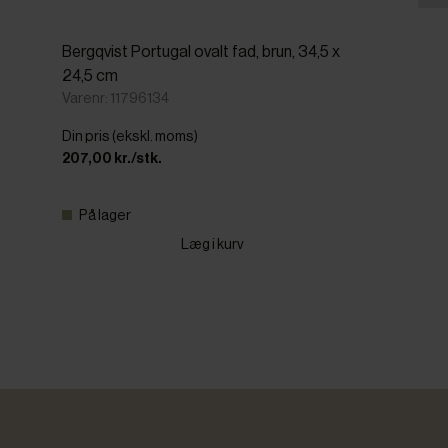
Bergqvist Portugal ovalt fad, brun, 34,5 x
24,5 cm
Varenr: 11796134
Din pris (ekskl. moms)
207,00 kr./stk.
På lager
Læg i kurv