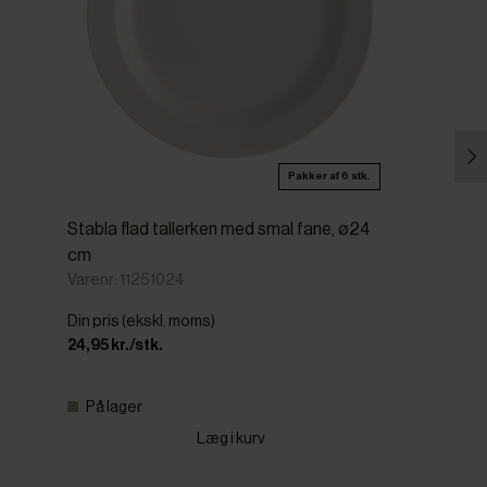
Pakker af 6 stk.
Stabla flad tallerken med smal fane, ø24
cm
Varenr: 11251024
Din pris (ekskl. moms)
24,95 kr./stk.
På lager
Læg i kurv