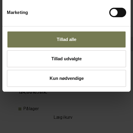
Marketing
Tillad alle
Tillad udvalgte
Piskeris med ophæng, rustfrit stål, 23 cm
Varenr: 51511223
Kun nødvendige
Din pris (ekskl. moms)
124,00 kr./stk.
På lager
Læg i kurv