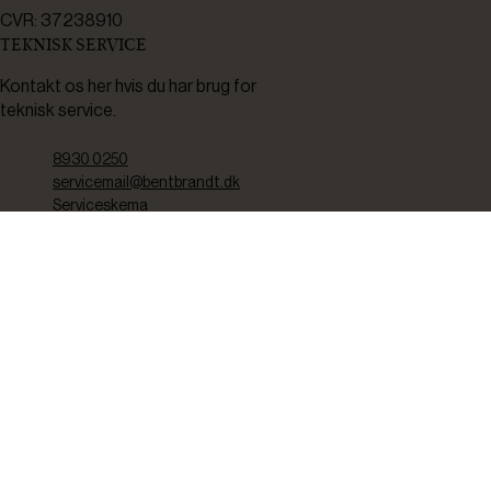
CVR: 37238910
TEKNISK SERVICE
Kontakt os her hvis du har brug for
teknisk service.
8930 0250
servicemail@bentbrandt.dk
Serviceskema
FØLG OS
BLIV INSPIRERET
2-4 gange om måneden udsender vi nyhedsbrev med f.eks.
produktnyheder, gode tilbud samt tips og tricks til din hverdag.