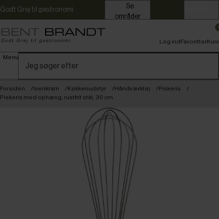
Se
Godt Grej til gastronomi
Erhverv
områder
Log ind
Favoritter
Kurv
Menu
Forsiden
Isenkram
Køkkenudstyr
Håndværktøj
Piskeris
Piskeris med ophæng, rustfrit stål, 30 cm