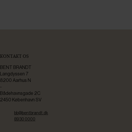
KONTAKT OS
BENT BRANDT
Langdyssen 7
8200 Aarhus N
-
Bådehavnsgade 2C
2450 København SV
bb@bentbrandt.dk
8930 0000