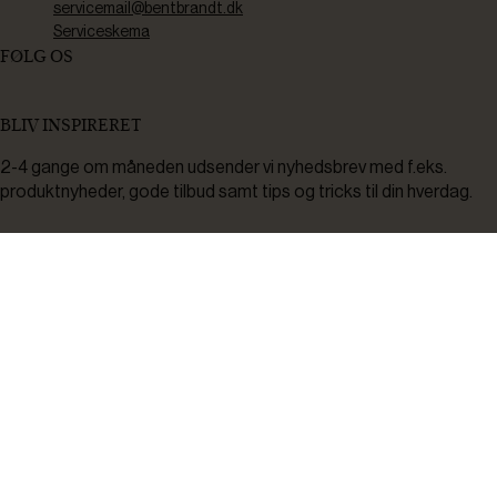
servicemail@bentbrandt.dk
Serviceskema
FØLG OS
BLIV INSPIRERET
2-4 gange om måneden udsender vi nyhedsbrev med f.eks.
produktnyheder, gode tilbud samt tips og tricks til din hverdag.
Tilmeld
Ved tilmelding accepterer du at modtage nyheder, inspiration,
informationer og tilbud på varer inden for vores sortiment på e-