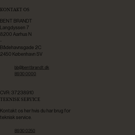
KONTAKT OS
BENT BRANDT
Langdyssen 7
8200 Aarhus N
-
Bådehavnsgade 2C
2450 København SV
bb@bentbrandt.dk
8930 0000
CVR: 37238910
TEKNISK SERVICE
Kontakt os her hvis du har brug for
teknisk service.
8930 0250