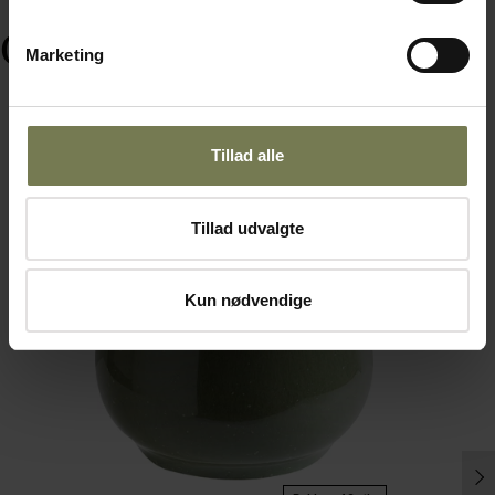
Ofte købt sammen med
Marketing
Tillad alle
Tillad udvalgte
Kun nødvendige