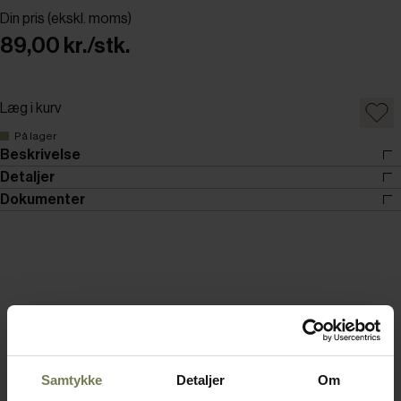
Din pris (ekskl. moms)
89,00 kr./stk.
Læg i kurv
På lager
Beskrivelse
Detaljer
Dokumenter
Samtykke
Detaljer
Om