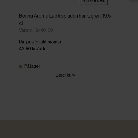
Pakker af 6 stk.
Bonna Aroma Lab kop uden hank, grøn, 19,5
cl
Varenr: 12440160
Din pris (ekskl. moms)
42,50 kr./stk.
På lager
Læg i kurv