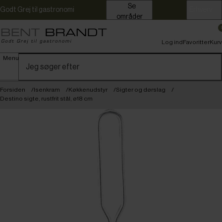
Se
Godt Grej til gastronomi
Erhverv
områder
Log ind
Favoritter
Kurv
Menu
Forsiden
Isenkram
Køkkenudstyr
Sigter og dørslag
Destino sigte, rustfrit stål, ø18 cm