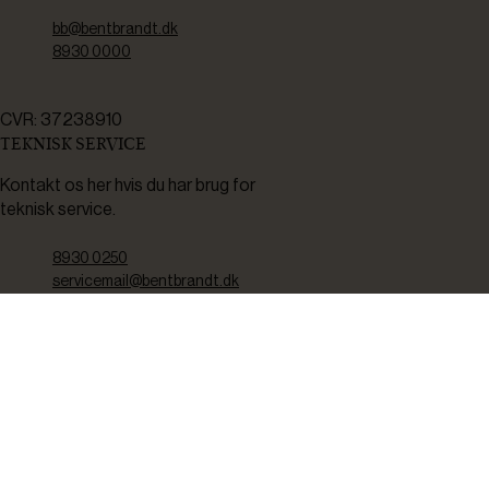
bb@bentbrandt.dk
8930 0000
CVR: 37238910
TEKNISK SERVICE
Kontakt os her hvis du har brug for
teknisk service.
8930 0250
servicemail@bentbrandt.dk
Serviceskema
FØLG OS
BLIV INSPIRERET
2-4 gange om måneden udsender vi nyhedsbrev med f.eks.
produktnyheder, gode tilbud samt tips og tricks til din hverdag.