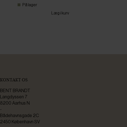
På lager
Læg i kurv
KONTAKT OS
BENT BRANDT
Langdyssen 7
8200 Aarhus N
-
Bådehavnsgade 2C
2450 København SV