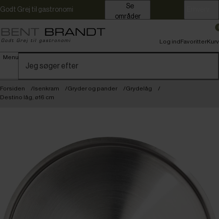
Se
Godt Grej til gastronomi
Erhverv
områder
Log ind
Favoritter
Kurv
Menu
Forsiden
Isenkram
Gryder og pander
Grydelåg
Destino låg, ø16 cm