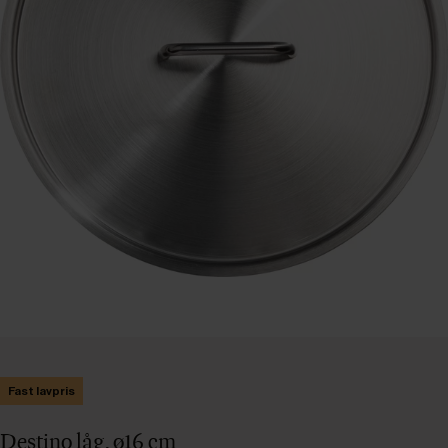
Fast lavpris
Destino låg, ø16 cm