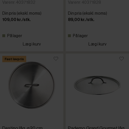
Varenr: 40371832
Varenr: 40371828
Din pris (ekskl. moms)
Din pris (ekskl. moms)
109,00 kr./stk.
89,00 kr./stk.
På lager
På lager
Læg i kurv
Læg i kurv
Fast lavpris
Destino låg, ø20 cm
Paderno Grand Gourmet låg,