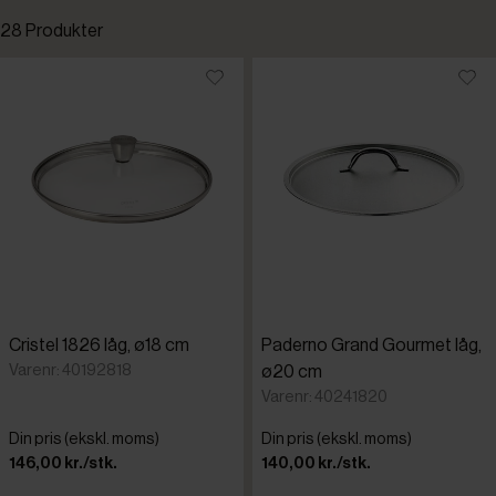
28 Produkter
Standardsortering
APS
Laveste pris
Cristel
Højeste pris
Destino
Tilføjet for nylig
Paderno
Varenr.
Cristel 1826 låg, ø18 cm
Paderno Grand Gourmet låg,
Scanpan
Varenr: 40192818
ø20 cm
Varenr: 40241820
Din pris (ekskl. moms)
Din pris (ekskl. moms)
146,00 kr./stk.
140,00 kr./stk.