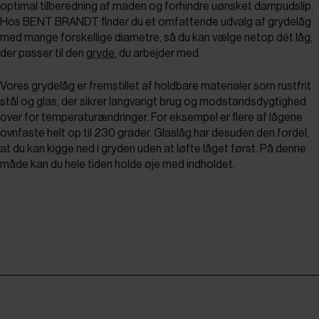
optimal tilberedning af maden og forhindre uønsket dampudslip.
Hos BENT BRANDT finder du et omfattende udvalg af grydelåg
med mange forskellige diametre, så du kan vælge netop dét låg,
der passer til den
gryde
, du arbejder med.
Vores grydelåg er fremstillet af holdbare materialer som rustfrit
stål og glas, der sikrer langvarigt brug og modstandsdygtighed
over for temperaturændringer. For eksempel er flere af lågene
ovnfaste helt op til 230 grader. Glaslåg har desuden den fordel,
at du kan kigge ned i gryden uden at løfte låget først. På denne
måde kan du hele tiden holde øje med indholdet.