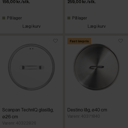
156,00 kr./stk.
259,00 kr./stk.
På lager
På lager
Læg i kurv
Læg i kurv
Fast lavpris
Scanpan TechnIQ glaslåg,
Destino låg, ø40 cm
Varenr: 40371840
ø26 cm
Varenr: 40322826