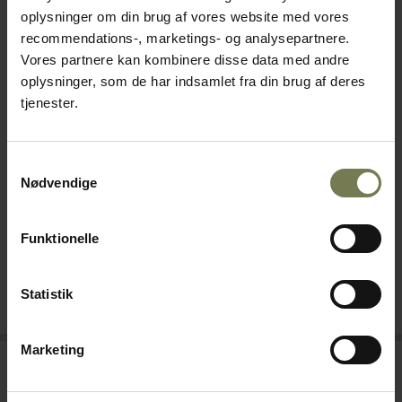
oplysninger om din brug af vores website med vores
recommendations-, marketings- og analysepartnere.
Vores partnere kan kombinere disse data med andre
oplysninger, som de har indsamlet fra din brug af deres
tjenester.
Cristel Castel'Pro låg, ø22
Paderno Grand Gourmet låg,
cm
ø50 cm
Samtykkevalg
Nødvendige
Varenr: 40141822
Varenr: 40241850
Din pris (ekskl. moms)
Din pris (ekskl. moms)
279,00 kr./stk.
429,00 kr./stk.
Funktionelle
På lager
Bestillingsvare
Statistik
Læg i kurv
Læg i kurv
Marketing