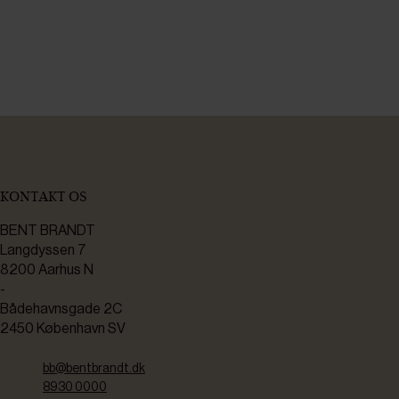
KONTAKT OS
BENT BRANDT
Langdyssen 7
8200 Aarhus N
-
Bådehavnsgade 2C
2450 København SV
bb@bentbrandt.dk
8930 0000