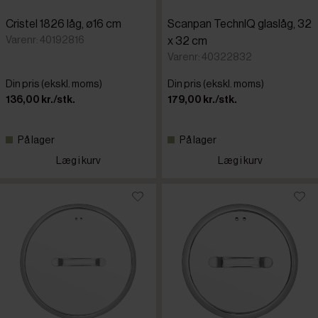
Cristel 1826 låg, ø16 cm
Scanpan TechnIQ glaslåg, 32
Varenr: 40192816
x 32 cm
Varenr: 40322832
Din pris (ekskl. moms)
Din pris (ekskl. moms)
136,00 kr./stk.
179,00 kr./stk.
På lager
På lager
Læg i kurv
Læg i kurv