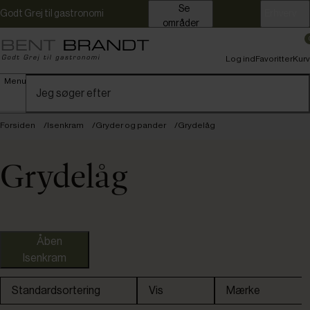
Se
Godt Grej til gastronomi
Erhverv
områder
Log ind
Favoritter
Kurv
Menu
Forsiden
Isenkram
Gryder og pander
Grydelåg
Grydelåg
Fast lavpris
Åben
Isenkram
Standardsortering
Vis
Mærke