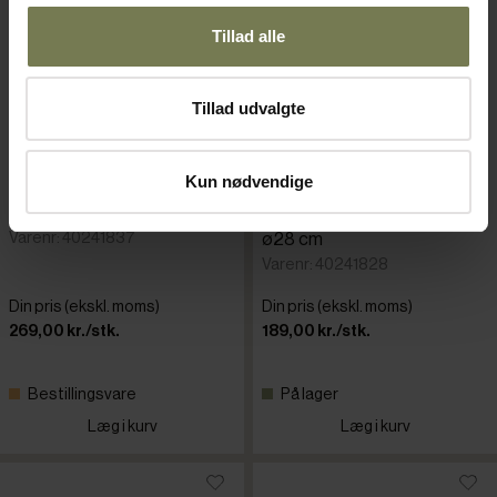
Tillad alle
Tillad udvalgte
Kun nødvendige
Grand Gourmet låg, ø36 cm
Paderno Grand Gourmet låg,
Varenr: 40241837
ø28 cm
Varenr: 40241828
Din pris (ekskl. moms)
Din pris (ekskl. moms)
269,00 kr./stk.
189,00 kr./stk.
Bestillingsvare
På lager
Læg i kurv
Læg i kurv