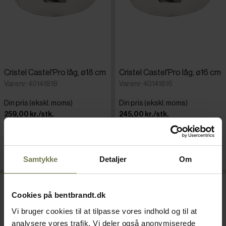
Cristel Castel'Pro låg, ø18 cm
Cristel Castel'Pro låg, ø16 cm
Varenr: 40141818
Varenr: 40141816
Din pris (ekskl. moms)
Din pris (ekskl. moms)
259,00 kr./stk.
245,00 kr./stk.
På lager
På lager
Læg i kurv
Læg i kurv
Samtykke
Detaljer
Om
Cookies på bentbrandt.dk
Vi bruger cookies til at tilpasse vores indhold og til at
analysere vores trafik. Vi deler også anonymiserede