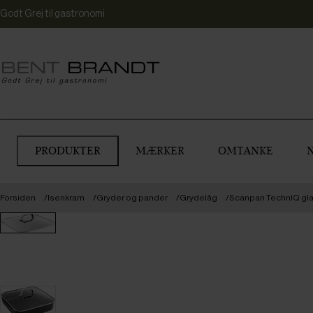
Godt Grej til gastronomi
PRODUKTER
MÆRKER
OMTANKE
Forsiden
Isenkram
Gryder og pander
Grydelåg
Scanpan TechnIQ gla