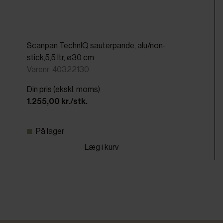
Scanpan TechnIQ sauterpande, alu/non-
stick,5,5 ltr, ø30 cm
Varenr: 40322130
Din pris (ekskl. moms)
1.255,00 kr./stk.
På lager
Læg i kurv