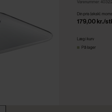
Varenummer: 4032
Din pris (ekskl. mom
179,00 kr./st
Læg i kurv
På lager
r