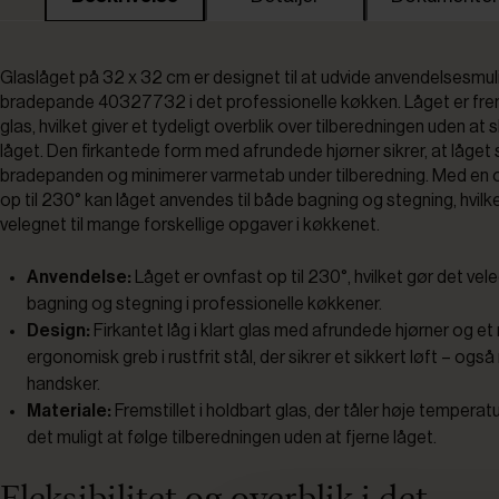
Glaslåget på 32 x 32 cm er designet til at udvide anvendelsesmu
bradepande 40327732 i det professionelle køkken. Låget er fremst
glas, hvilket giver et tydeligt overblik over tilberedningen uden at s
låget. Den firkantede form med afrundede hjørner sikrer, at låget sl
bradepanden og minimerer varmetab under tilberedning. Med en
op til 230° kan låget anvendes til både bagning og stegning, hvilk
velegnet til mange forskellige opgaver i køkkenet.
Anvendelse:
Låget er ovnfast op til 230°, hvilket gør det vele
bagning og stegning i professionelle køkkener.
Design:
Firkantet låg i klart glas med afrundede hjørner og et
ergonomisk greb i rustfrit stål, der sikrer et sikkert løft – ogs
handsker.
Materiale:
Fremstillet i holdbart glas, der tåler høje temperat
det muligt at følge tilberedningen uden at fjerne låget.