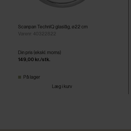
Scanpan TechnIQ glaslåg, ø22 cm
Varenr: 40322822
Din pris (ekskl. moms)
149,00 kr./stk.
På lager
Læg i kurv