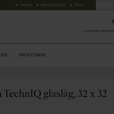
Udforsk
Bæredygtighed
Om os
Erhverv
Log ind
Favoritter
Kurv
IER
BRUGTVARER
 TechnIQ glaslåg, 32 x 32