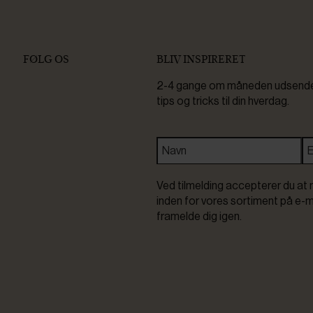
FØLG OS
BLIV INSPIRERET
2-4 gange om måneden udsender 
tips og tricks til din hverdag.
Ved tilmelding accepterer du at 
inden for vores sortiment på e-m
framelde dig igen.