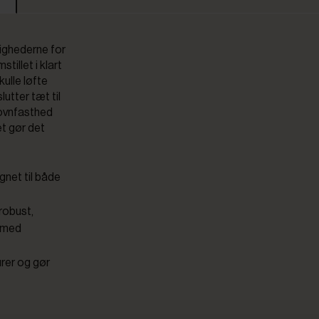
lighederne for
illet i klart
kulle løfte
utter tæt til
 ovnfasthed
et gør det
gnet til både
 robust,
å med
urer og gør