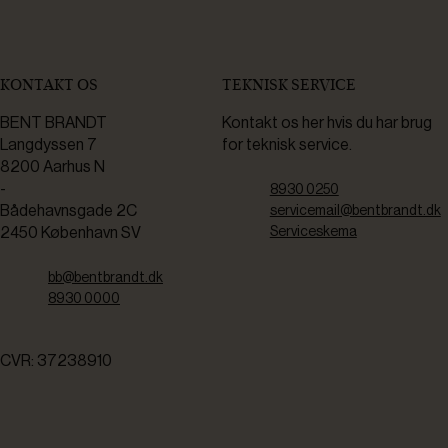
KONTAKT OS
TEKNISK SERVICE
BENT BRANDT
Kontakt os her hvis du har brug
Langdyssen 7
for teknisk service.
8200 Aarhus N
-
8930 0250
Bådehavnsgade 2C
servicemail@bentbrandt.dk
2450 København SV
Serviceskema
bb@bentbrandt.dk
8930 0000
CVR: 37238910