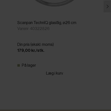
Scanpan TechnIQ glaslåg, ø26 cm
Varenr: 40322826
Din pris (ekskl. moms)
179,00 kr./stk.
På lager
Læg i kurv