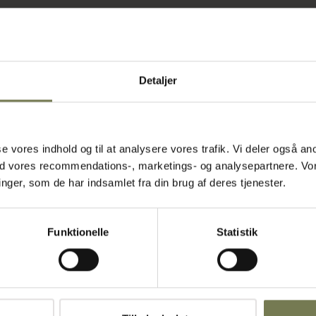
Detaljer
liteten af
je med maden
ektivitet er
sikkert og
irkantede
asse vores indhold og til at analysere vores trafik. Vi deler også
radepanden og
ed vores recommendations-, marketings- og analysepartnere. Vo
hvilket giver
ger, som de har indsamlet fra din brug af deres tjenester.
toder. Med
eksibel og
Funktionelle
Statistik