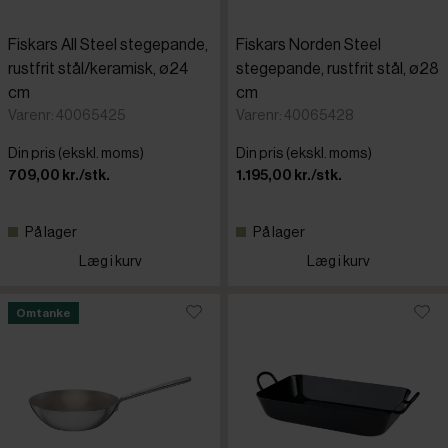
Fiskars All Steel stegepande,
Fiskars Norden Steel
rustfrit stål/keramisk, ø24
stegepande, rustfrit stål, ø28
cm
cm
Varenr: 40065425
Varenr: 40065428
Din pris (ekskl. moms)
Din pris (ekskl. moms)
709,00 kr./stk.
1.195,00 kr./stk.
På lager
På lager
Læg i kurv
Læg i kurv
Omtanke