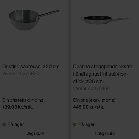
Destino sauteuse, ø20 cm
Destino stegepande ekstra
Varenr: 40375820
håndtag, rustfrit stål/non-
stick, ø36 cm
Varenr: 40375460
Din pris (ekskl. moms)
Din pris (ekskl. moms)
139,00 kr./stk.
445,00 kr./stk.
På lager
På lager
Læg i kurv
Læg i kurv