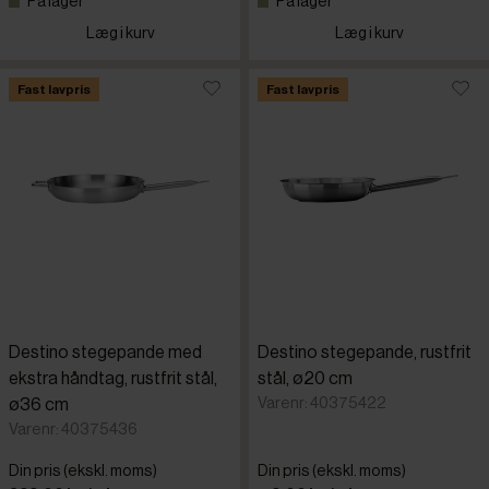
På lager
På lager
Læg i kurv
Læg i kurv
Fast lavpris
Fast lavpris
Destino stegepande med
Destino stegepande, rustfrit
ekstra håndtag, rustfrit stål,
stål, ø20 cm
Varenr: 40375422
ø36 cm
Varenr: 40375436
Din pris (ekskl. moms)
Din pris (ekskl. moms)