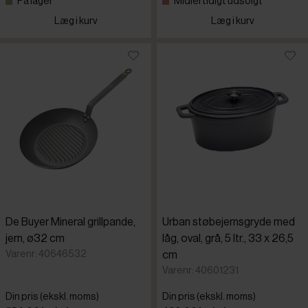
På lager
Midlertidigt udsolgt
Læg i kurv
Læg i kurv
De Buyer Mineral grillpande,
Urban støbejernsgryde med
jern, ø32 cm
låg, oval, grå, 5 ltr., 33 x 26,5
Varenr: 40646532
cm
Varenr: 40601231
Din pris (ekskl. moms)
Din pris (ekskl. moms)