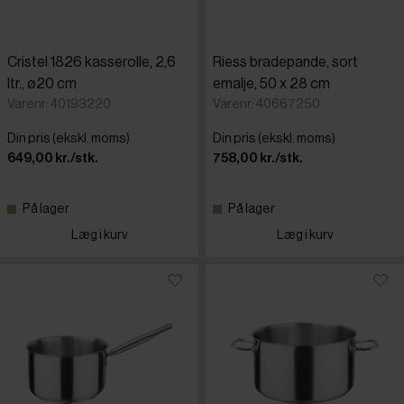
Cristel 1826 kasserolle, 2,6
Riess bradepande, sort
ltr., ø20 cm
emalje, 50 x 28 cm
Varenr: 40193220
Varenr: 40667250
Din pris (ekskl. moms)
Din pris (ekskl. moms)
649,00 kr./stk.
758,00 kr./stk.
På lager
På lager
Læg i kurv
Læg i kurv