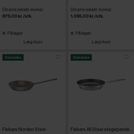
Din pris (ekskl. moms)
Din pris (ekskl. moms)
Scanpan
875,00 kr./stk.
1.095,00 kr./stk.
På lager
På lager
Skeppshul
Læg i kurv
Læg i kurv
Staub
Omtanke
Omtanke
Urban
WMF
Fiskars Norden Steel
Fiskars All Steel stegepande,