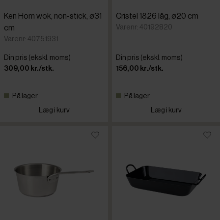
Ken Hom wok, non-stick, ø31
Cristel 1826 låg, ø20 cm
Varenr: 40192820
cm
Varenr: 40751931
Din pris (ekskl. moms)
Din pris (ekskl. moms)
309,00 kr./stk.
156,00 kr./stk.
På lager
På lager
Læg i kurv
Læg i kurv