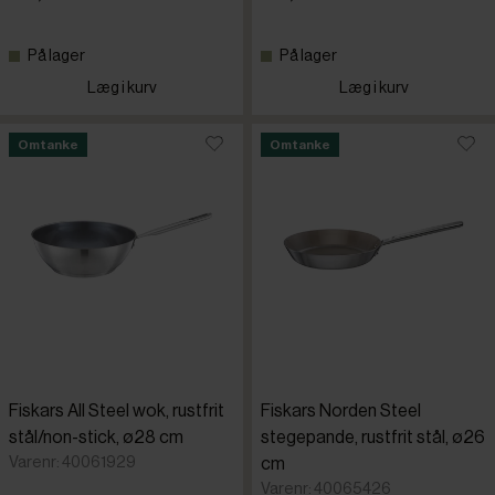
Cristel
På lager
På lager
Læg i kurv
Læg i kurv
De Buyer
Omtanke
Omtanke
Destino
Fiskars
Ken Hom
Paderno
Fiskars All Steel wok, rustfrit
Fiskars Norden Steel
Pujadas
stål/non-stick, ø28 cm
stegepande, rustfrit stål, ø26
Varenr: 40061929
cm
Varenr: 40065426
Riess