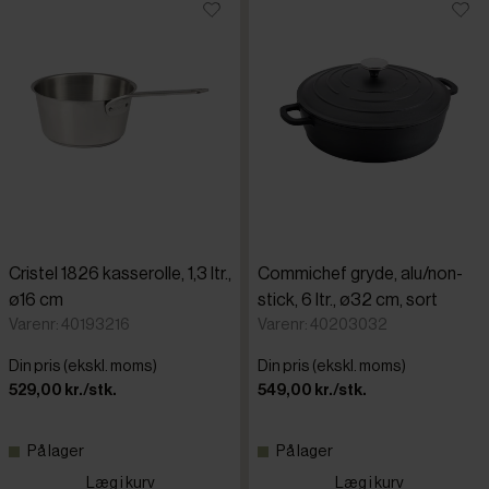
Cristel 1826 kasserolle, 1,3 ltr.,
Commichef gryde, alu/non-
ø16 cm
stick, 6 ltr., ø32 cm, sort
Varenr: 40193216
Varenr: 40203032
Din pris (ekskl. moms)
Din pris (ekskl. moms)
529,00 kr./stk.
549,00 kr./stk.
På lager
På lager
Læg i kurv
Læg i kurv