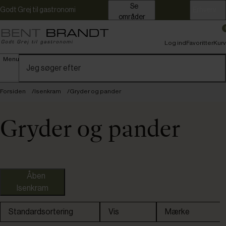
Se
Godt Grej til gastronomi
Erhverv
områder
Log ind
Favoritter
Kurv
Menu
Forsiden
Isenkram
Gryder og pander
Gryder og pander
Åben
Isenkram
Standardsortering
Vis
Mærke
Fast lavpris