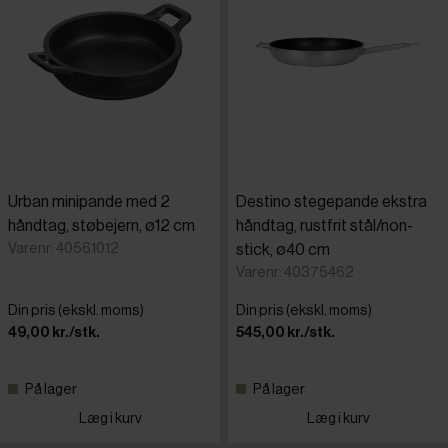
Urban minipande med 2
Destino stegepande ekstra
håndtag, støbejern, ø12 cm
håndtag, rustfrit stål/non-
Varenr: 40561012
stick, ø40 cm
Varenr: 40375462
Din pris (ekskl. moms)
Din pris (ekskl. moms)
49,00 kr./stk.
545,00 kr./stk.
På lager
På lager
Læg i kurv
Læg i kurv