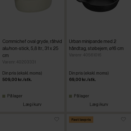
Commichef oval gryde, råhvid
Urban minipande med 2
alu/non-stick, 5,8 ltr., 31 x 25
håndtag, støbejern, ø16 cm
Varenr: 40561016
cm
Varenr: 40203331
Din pris (ekskl. moms)
Din pris (ekskl. moms)
509,00 kr./stk.
69,00 kr./stk.
På lager
På lager
Læg i kurv
Læg i kurv
Fast lavpris