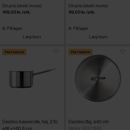
Din pris (ekskl. moms)
Din pris (ekskl. moms)
169,00 kr./stk.
99,00 kr./stk.
På lager
På lager
Læg i kurv
Læg i kurv
Fast lavpris
Fast lavpris
Destino kasserolle, høj, 2 ltr.,
Destino låg, ø40 cm
Varenr: 40371840
ø16 x H10,8 cm