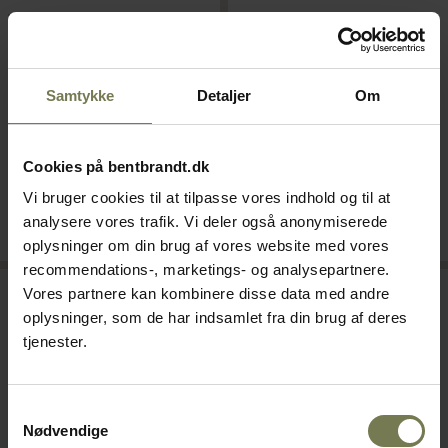
Destino gryde, høj, 5 ltr.,
Destino gryde, høj, 2,8 ltr.,
rustfrit stål/non-stick, ø20
rustfrit stål/non-stick, ø16 cm
Varenr: 40371303
cm
Varenr: 40371305
Samtykke
Detaljer
Om
Din pris (ekskl. moms)
Din pris (ekskl. moms)
239,00 kr./stk.
169,00 kr./stk.
Cookies på bentbrandt.dk
Vi bruger cookies til at tilpasse vores indhold og til at
På lager
På lager
analysere vores trafik. Vi deler også anonymiserede
Læg i kurv
Læg i kurv
oplysninger om din brug af vores website med vores
recommendations-, marketings- og analysepartnere.
Fast lavpris
Fast lavpris
Vores partnere kan kombinere disse data med andre
oplysninger, som de har indsamlet fra din brug af deres
tjenester.
Samtykkevalg
Nødvendige