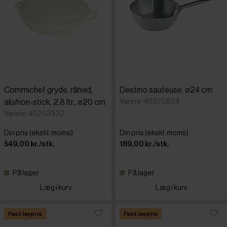
Commichef gryde, råhvid,
Destino sauteuse, ø24 cm
Varenr: 40375824
alu/non-stick, 2,8 ltr., ø20 cm
Varenr: 40203332
Din pris (ekskl. moms)
Din pris (ekskl. moms)
549,00 kr./stk.
189,00 kr./stk.
På lager
På lager
Læg i kurv
Læg i kurv
Fast lavpris
Fast lavpris