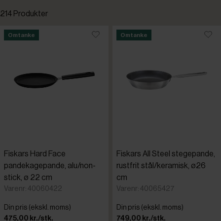
214 Produkter
Nye varer
Standardsortering
Omtanke
Omtanke
Omtanke
Laveste pris
Højeste pris
Tilføjet for nylig
Varenr.
Fiskars Hard Face
Fiskars All Steel stegepande,
APS
pandekagepande, alu/non-
rustfrit stål/keramisk, ø26
stick, ø 22 cm
cm
Bartscher
Varenr: 40060422
Varenr: 40065427
Din pris (ekskl. moms)
Din pris (ekskl. moms)
Commiche
475,00 kr./stk.
749,00 kr./stk.