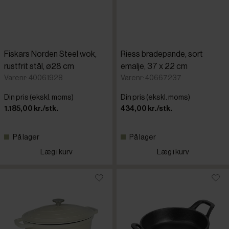
Fiskars Norden Steel wok,
Riess bradepande, sort
rustfrit stål, ø28 cm
emalje, 37 x 22 cm
Varenr: 40061928
Varenr: 40667237
Din pris (ekskl. moms)
Din pris (ekskl. moms)
1.185,00 kr./stk.
434,00 kr./stk.
På lager
På lager
Læg i kurv
Læg i kurv