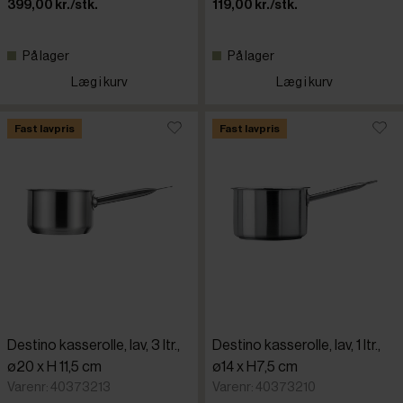
399,00 kr./stk.
119,00 kr./stk.
På lager
På lager
Læg i kurv
Læg i kurv
Fast lavpris
Fast lavpris
Destino kasserolle, lav, 3 ltr.,
Destino kasserolle, lav, 1 ltr.,
ø20 x H 11,5 cm
ø14 x H7,5 cm
Varenr: 40373213
Varenr: 40373210