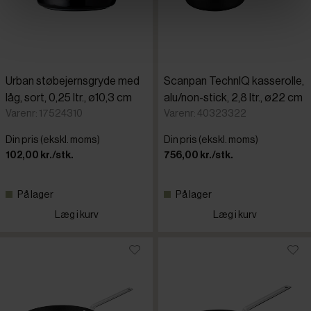
Urban støbejernsgryde med
Scanpan TechnIQ kasserolle,
låg, sort, 0,25 ltr., ø10,3 cm
alu/non-stick, 2,8 ltr., ø22 cm
Varenr: 17524310
Varenr: 40323322
Din pris (ekskl. moms)
Din pris (ekskl. moms)
102,00 kr./stk.
756,00 kr./stk.
På lager
På lager
Læg i kurv
Læg i kurv