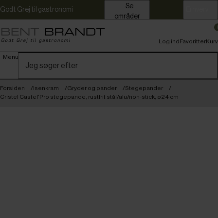
Se
Godt Grej til gastronomi
Erhverv
områder
Log ind
Favoritter
Kurv
Menu
Forsiden
Isenkram
Gryder og pander
Stegepander
Cristel Castel'Pro stegepande, rustfrit stål/alu/non-stick, ø24 cm