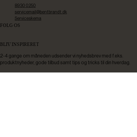
8930 0250
servicemail@bentbrandt.dk
Serviceskema
FØLG OS
BLIV INSPIRERET
2-4 gange om måneden udsender vi nyhedsbrev med f.eks.
produktnyheder, gode tilbud samt tips og tricks til din hverdag.
Tilmeld
Ved tilmelding accepterer du at modtage nyheder, inspiration,