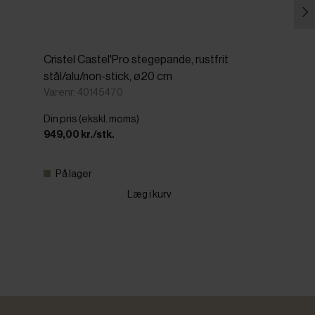
Cristel Castel'Pro stegepande, rustfrit
stål/alu/non-stick, ø20 cm
Varenr: 40145470
Din pris (ekskl. moms)
949,00 kr./stk.
På lager
Læg i kurv