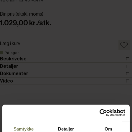
Varenummer: 40145474
Din pris (ekskl. moms)
1.029,00 kr./stk.
Læg i kurv
På lager
Beskrivelse
Detaljer
Dokumenter
Video
Samtykke
Detaljer
Om