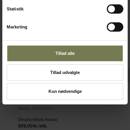
Statistik
Marketing
Tillad alle
Tillad udvalgte
Kun nødvendige
Destino stegepande, rustfrit stål/non-stick,
ø24 cm
Varenr: 40375454
Din pris (ekskl. moms)
209,00 kr./stk.