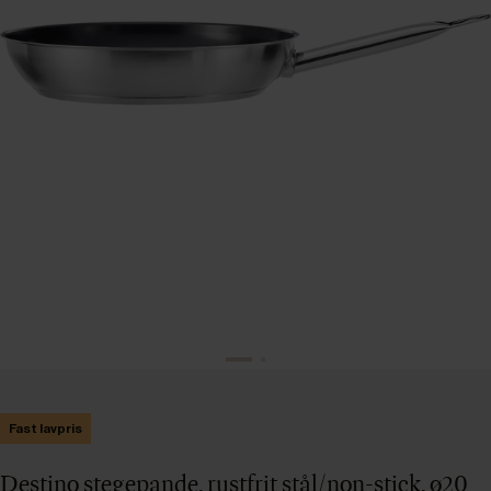
Fast lavpris
Destino stegepande, rustfrit stål/non-stick, ø20