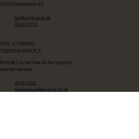
2450 København SV
bb@bentbrandt.dk
8930 0000
CVR: 37238910
TEKNISK SERVICE
Kontakt os her hvis du har brug for
teknisk service.
8930 0250
servicemail@bentbrandt.dk
Serviceskema
FØLG OS
BLIV INSPIRERET
2-4 gange om måneden udsender vi nyhedsbrev med f.eks.