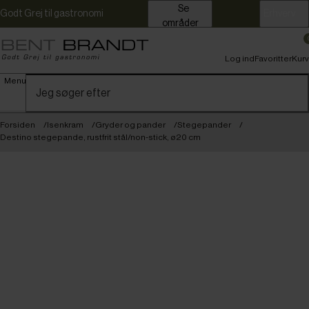
Se
Godt Grej til gastronomi
Erhverv
områder
Log ind
Favoritter
Kurv
Menu
Forsiden
Isenkram
Gryder og pander
Stegepander
Destino stegepande, rustfrit stål/non-stick, ø20 cm