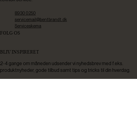
8930 0250
servicemail@bentbrandt.dk
Serviceskema
FØLG OS
BLIV INSPIRERET
2-4 gange om måneden udsender vi nyhedsbrev med f.eks.
produktnyheder, gode tilbud samt tips og tricks til din hverdag.
Tilmeld