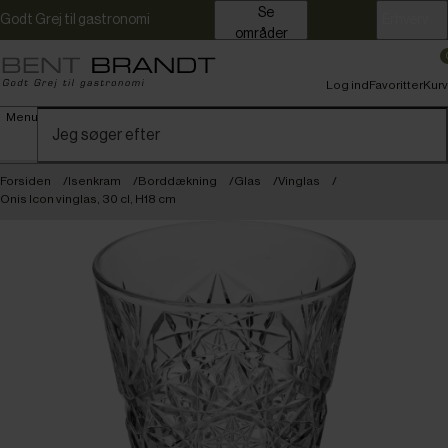
Se
Godt Grej til gastronomi
Erhverv
områder
Log ind
Favoritter
Kurv
Menu
Forsiden
Isenkram
Borddækning
Glas
Vinglas
Onis Icon vinglas, 30 cl, H18 cm