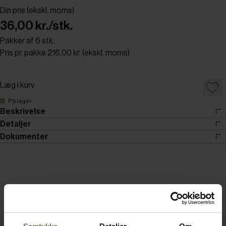
Din pris (ekskl. moms)
36,00 kr./stk.
Pakker af 6 stk.
Pris pr. pakke 216,00 kr. (ekskl. moms)
Læg i kurv
På lager
Beskrivelse
Detaljer
Dokumenter