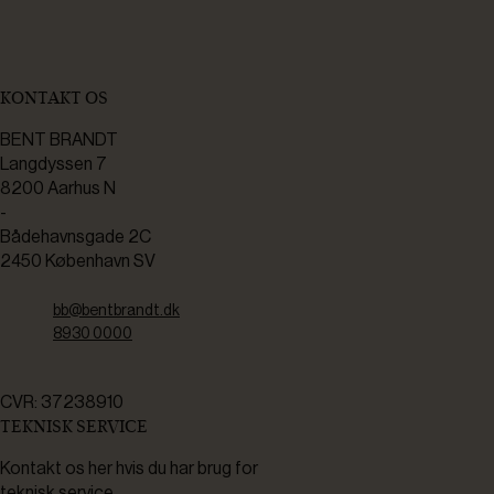
KONTAKT OS
BENT BRANDT
Langdyssen 7
8200 Aarhus N
-
Bådehavnsgade 2C
2450 København SV
bb@bentbrandt.dk
8930 0000
CVR: 37238910
TEKNISK SERVICE
Kontakt os her hvis du har brug for
teknisk service.