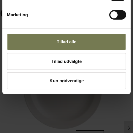
Ofte købt sammen med
Marketing
Tillad alle
Fast lavpris
Tillad udvalgte
Kun nødvendige