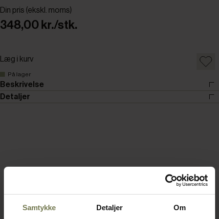
Din pris (ekskl. moms)
348,00 kr./stk.
Læg i kurv
På lager
Beskrivelse
Detaljer
Samtykke
Detaljer
Om