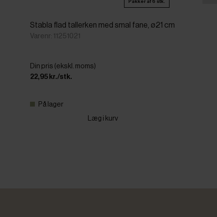
Pakker af 6 stk.
Stabla flad tallerken med smal fane, ø21 cm
Varenr: 11251021
Din pris (ekskl. moms)
22,95 kr./stk.
På lager
Læg i kurv