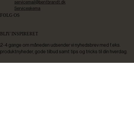
servicemail@bentbrandt.dk
Serviceskema
FØLG OS
BLIV INSPIRERET
2-4 gange om måneden udsender vi nyhedsbrev med f.eks.
produktnyheder, gode tilbud samt tips og tricks til din hverdag.
Tilmeld
Ved tilmelding accepterer du at modtage nyheder, inspiration,
informationer og tilbud på varer inden for vores sortiment på e-