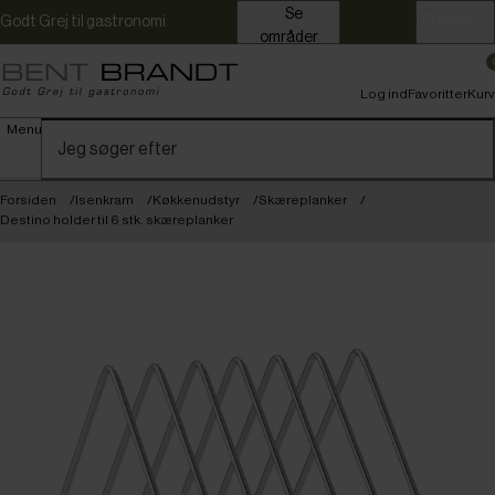
Se
Godt Grej til gastronomi
Erhverv
områder
Log ind
Favoritter
Kurv
Menu
Forsiden
Isenkram
Køkkenudstyr
Skæreplanker
Destino holder til 6 stk. skæreplanker