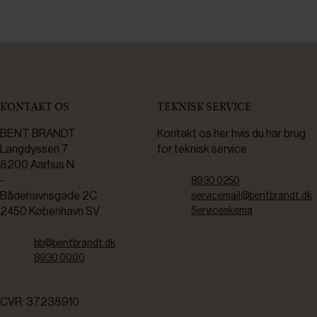
KONTAKT OS
TEKNISK SERVICE
BENT BRANDT
Kontakt os her hvis du har brug
Langdyssen 7
for teknisk service.
8200 Aarhus N
-
8930 0250
Bådehavnsgade 2C
servicemail@bentbrandt.dk
2450 København SV
Serviceskema
bb@bentbrandt.dk
8930 0000
CVR: 37238910