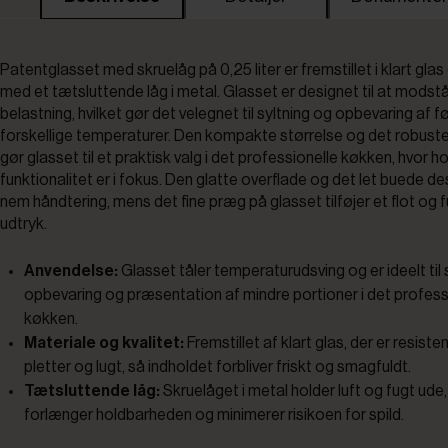
Patentglasset med skruelåg på 0,25 liter er fremstillet i klart gla
med et tætsluttende låg i metal. Glasset er designet til at modst
belastning, hvilket gør det velegnet til syltning og opbevaring af 
forskellige temperaturer. Den kompakte størrelse og det robuste
gør glasset til et praktisk valg i det professionelle køkken, hvor 
funktionalitet er i fokus. Den glatte overflade og det let buede de
nem håndtering, mens det fine præg på glasset tilføjer et flot og 
udtryk.
Anvendelse:
Glasset tåler temperaturudsving og er ideelt til s
opbevaring og præsentation af mindre portioner i det profess
køkken.
Materiale og kvalitet:
Fremstillet af klart glas, der er resiste
pletter og lugt, så indholdet forbliver friskt og smagfuldt.
Tætsluttende låg:
Skruelåget i metal holder luft og fugt ude,
forlænger holdbarheden og minimerer risikoen for spild.