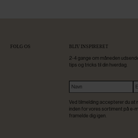
FØLG OS
BLIV INSPIRERET
2-4 gange om måneden udsender 
tips og tricks til din hverdag.
Ved tilmelding accepterer du at 
inden for vores sortiment på e-m
framelde dig igen.