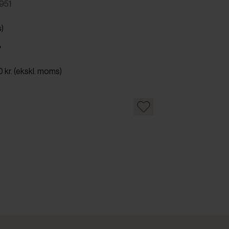
951
s)
.
0 kr. (ekskl. moms)