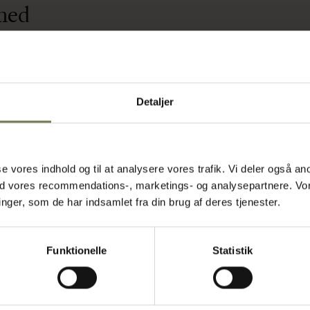
 med
mødekomme
Detaljer
 slidstærkt
 det velegnet
et let buede
et giver et
asse vores indhold og til at analysere vores trafik. Vi deler også
 beskyttes mod
ed vores recommendations-, marketings- og analysepartnere. Vo
sset er
ger, som de har indsamlet fra din brug af deres tjenester.
 genbruge til
il mindre
ring skal gå
Funktionelle
Statistik
 der ønsker
en.