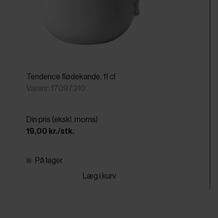
Tendence flødekande, 11 cl
Varenr: 17097210
Din pris (ekskl. moms)
19,00 kr./stk.
På lager
Læg i kurv