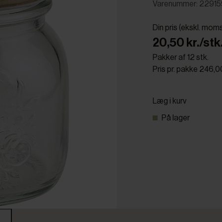
Varenummer: 22915
Din pris (ekskl. mom
20,50 kr./stk
Pakker af 12 stk.
Pris pr. pakke 246,0
Læg i kurv
På lager
r