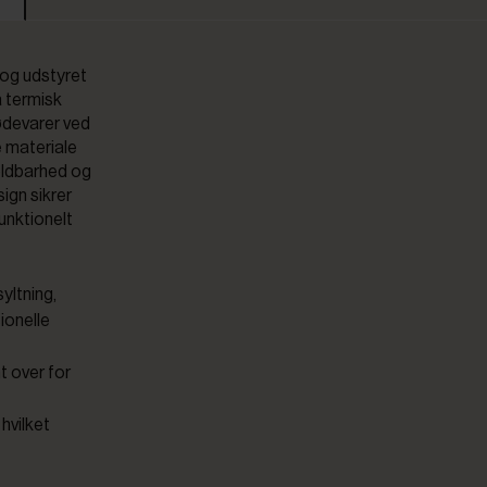
s og udstyret
å termisk
fødevarer ved
 materiale
holdbarhed og
sign sikrer
funktionelt
yltning,
ionelle
nt over for
 hvilket