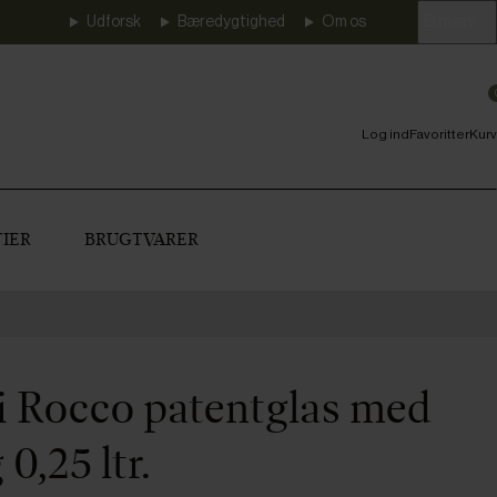
Udforsk
Bæredygtighed
Om os
Erhverv
Log ind
Favoritter
Kurv
IER
BRUGTVARER
i Rocco patentglas med
0,25 ltr.