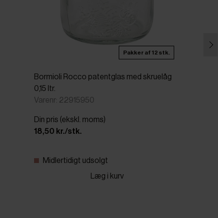
Pakker af 12 stk.
Bormioli Rocco patentglas med skruelåg
0,15 ltr.
Varenr: 22915950
Din pris (ekskl. moms)
18,50 kr./stk.
Midlertidigt udsolgt
Læg i kurv