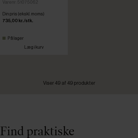
Varenr: 51075062
Din pris (ekskl. moms)
735,00 kr./stk.
På lager
Læg i kurv
Viser 49 af 49 produkter
Find praktiske