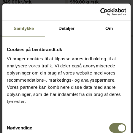
849,00 kr./stk.
569,00 kr./stk.
På lager
På lager
Læg i kurv
Læg i kurv
Samtykke
Detaljer
Om
Cookies på bentbrandt.dk
Vi bruger cookies til at tilpasse vores indhold og til at
analysere vores trafik. Vi deler også anonymiserede
oplysninger om din brug af vores website med vores
recommendations-, marketings- og analysepartnere.
Vores partnere kan kombinere disse data med andre
oplysninger, som de har indsamlet fra din brug af deres
tjenester.
APS skæreplanke, egetræ,
Rosti Hamlet smørebræt,
58 x 37 x H4,5 cm
hvidt, 15,5 x 12 cm
Samtykkevalg
Nødvendige
Varenr: 51075058
Varenr: 35071915