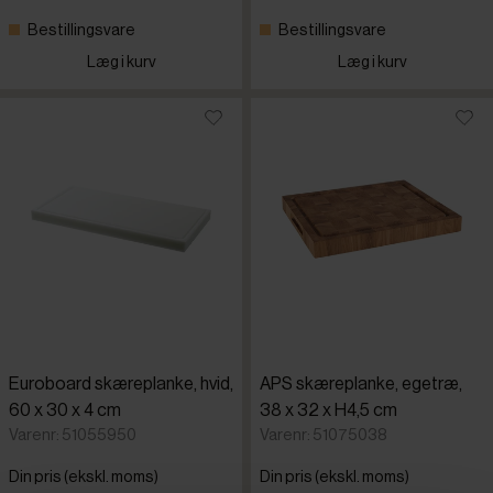
Bestillingsvare
Bestillingsvare
Læg i kurv
Læg i kurv
Euroboard skæreplanke, hvid,
APS skæreplanke, egetræ,
60 x 30 x 4 cm
38 x 32 x H4,5 cm
Varenr: 51055950
Varenr: 51075038
Din pris (ekskl. moms)
Din pris (ekskl. moms)