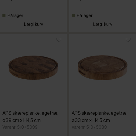
På lager
På lager
Læg i kurv
Læg i kurv
APS skæreplanke, egetræ,
APS skæreplanke, egetræ,
ø39 cm x H4,5 cm
ø33 cm x H4,5 cm
Varenr: 51075039
Varenr: 51075033