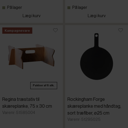
På lager
På lager
Læg i kurv
Læg i kurv
Kampagnevare
Pakker af 6 stk.
Regina træstativ til
Rockingham Forge
skæreplanke, 75 x 30 cm
skæreplanke med håndtag,
Varenr: 51585004
sort træfiber, ø25 cm
Varenr: 51295025