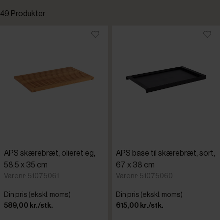
49 Produkter
Standardsortering
Laveste pris
APS
Højeste pris
CWK
Tilføjet for nylig
Daloplast
Varenr.
APS skærebræt, olieret eg,
APS base til skærebræt, sort,
Destino
58,5 x 35 cm
67 x 38 cm
Varenr: 51075061
Varenr: 51075060
Regina
Din pris (ekskl. moms)
Din pris (ekskl. moms)
589,00 kr./stk.
615,00 kr./stk.
Rosti