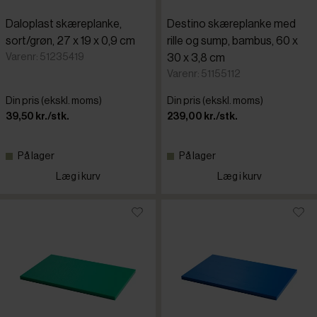
Daloplast skæreplanke,
Destino skæreplanke med
sort/grøn, 27 x 19 x 0,9 cm
rille og sump, bambus, 60 x
Varenr: 51235419
30 x 3,8 cm
Varenr: 51155112
Din pris (ekskl. moms)
Din pris (ekskl. moms)
39,50 kr./stk.
239,00 kr./stk.
På lager
På lager
Læg i kurv
Læg i kurv