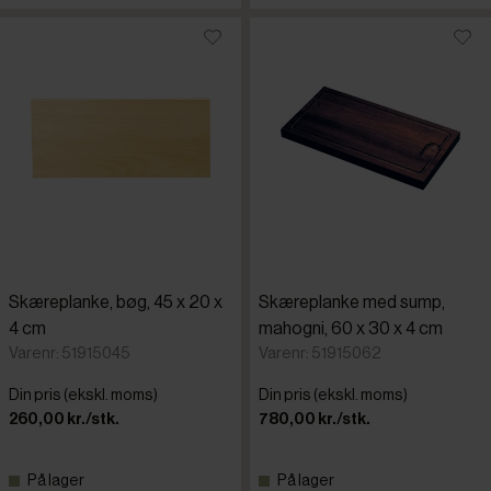
Skæreplanke, bøg, 45 x 20 x
Skæreplanke med sump,
4 cm
mahogni, 60 x 30 x 4 cm
Varenr: 51915045
Varenr: 51915062
Din pris (ekskl. moms)
Din pris (ekskl. moms)
260,00 kr./stk.
780,00 kr./stk.
På lager
På lager