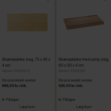
Skæreplanke, bøg, 75 x 40 x
Skæreplanke med sump, bøg,
4 cm
60 x 30 x 4 cm
Varenr: 51915075
Varenr: 51915061
Din pris (ekskl. moms)
Din pris (ekskl. moms)
665,00 kr./stk.
424,00 kr./stk.
På lager
På lager
Læg i kurv
Læg i kurv