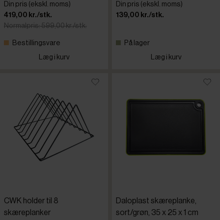
Din pris (ekskl. moms)
Din pris (ekskl. moms)
419,00 kr./stk.
139,00 kr./stk.
Normalpris: 599,00 kr./stk.
Bestillingsvare
På lager
Læg i kurv
Læg i kurv
CWK holder til 8
Daloplast skæreplanke,
skæreplanker
sort/grøn, 35 x 25 x 1 cm