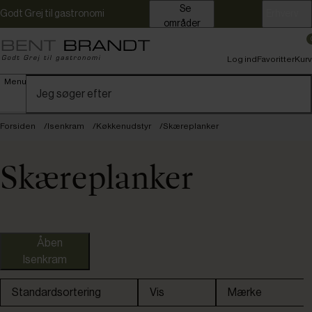
Se
Godt Grej til gastronomi
Erhverv
områder
Log ind
Favoritter
Kurv
Menu
Forsiden
Isenkram
Køkkenudstyr
Skæreplanker
Skæreplanker
Åben
Isenkram
Kampagnevare
Standardsortering
Vis
Mærke
Nye varer