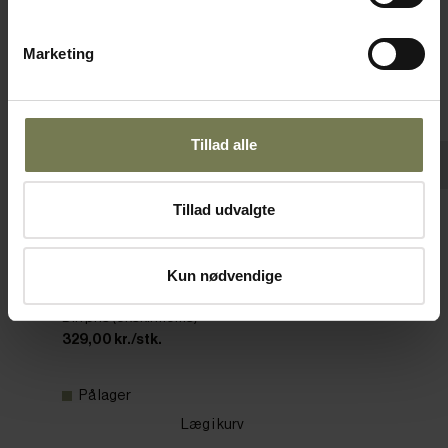
Marketing
Tillad alle
Tillad udvalgte
Microplane fint rivejern med håndtag i
valnød, citronskraber
Kun nødvendige
Varenr: 55910121
Din pris (ekskl. moms)
329,00 kr./stk.
På lager
Læg i kurv