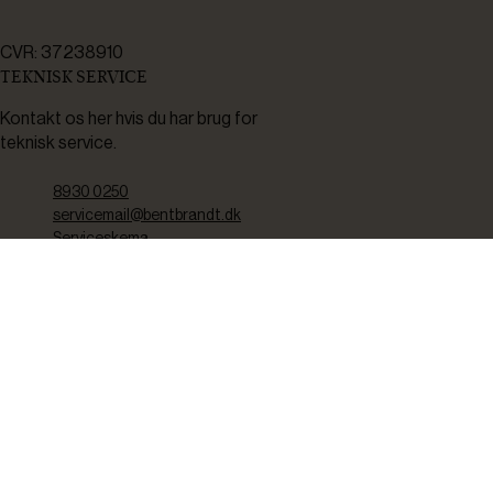
CVR: 37238910
TEKNISK SERVICE
Kontakt os her hvis du har brug for
teknisk service.
8930 0250
servicemail@bentbrandt.dk
Serviceskema
FØLG OS
BLIV INSPIRERET
2-4 gange om måneden udsender vi nyhedsbrev med f.eks.
produktnyheder, gode tilbud samt tips og tricks til din hverdag.