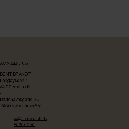
KONTAKT OS
BENT BRANDT
Langdyssen 7
8200 Aarhus N
-
Bådehavnsgade 2C
2450 København SV
bb@bentbrandt.dk
8930 0000