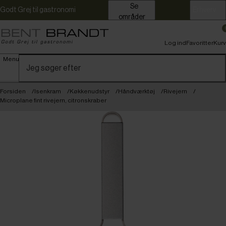
Se
Godt Grej til gastronomi
Erhverv
områder
Log ind
Favoritter
Kurv
Menu
Forsiden
Isenkram
Køkkenudstyr
Håndværktøj
Rivejern
Microplane fint rivejern, citronskraber