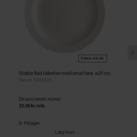
Pakker af 6 stk.
Stabla flad tallerken med smal fane, ø21 cm
Varenr: 11251021
Din pris (ekskl. moms)
22,95 kr./stk.
På lager
Læg i kurv