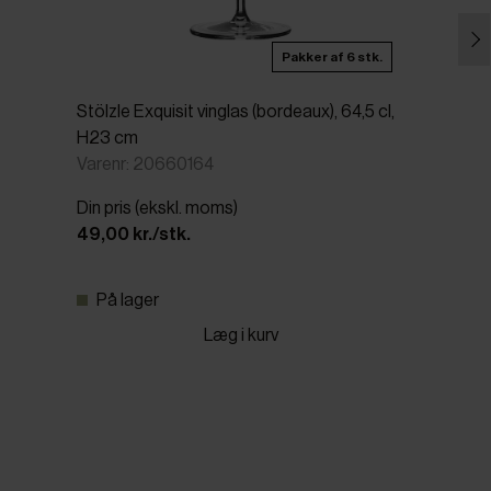
Pakker af 6 stk.
Stölzle Exquisit vinglas (bordeaux), 64,5 cl,
H23 cm
Varenr: 20660164
Din pris (ekskl. moms)
49,00 kr./stk.
På lager
Læg i kurv