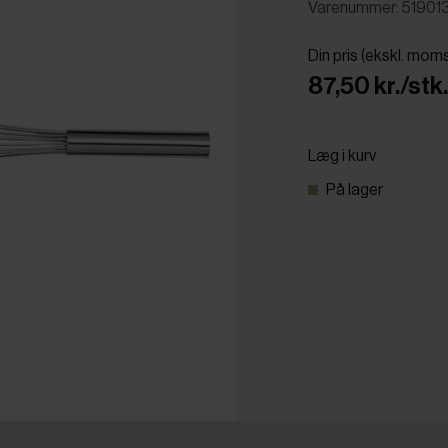
Varenummer: 51901
Din pris (ekskl. mom
87,50 kr./stk.
Læg i kurv
På lager