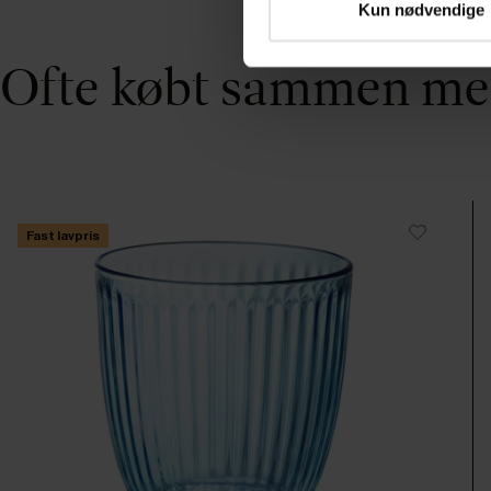
Kun nødvendige
Ofte købt sammen m
Fast lavpris