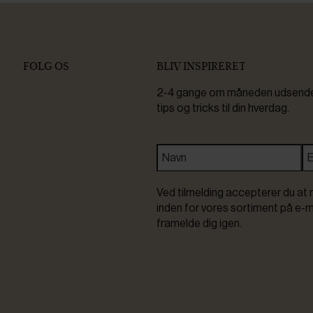
FØLG OS
BLIV INSPIRERET
2-4 gange om måneden udsender 
tips og tricks til din hverdag.
Ved tilmelding accepterer du at 
inden for vores sortiment på e-m
framelde dig igen.