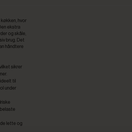
e køkken, hvor
Den ekstra
yder og skåle,
siv brug. Det
 kan håndtere
vilket sikrer
ner.
eelt til
ol under
driske
 belaste
åde lette og