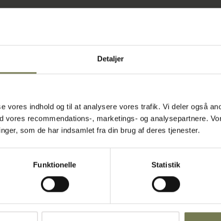
ig brug
Detaljer
dviklet til at
en solide
re mængder
kontrol. De
asse vores indhold og til at analysere vores trafik. Vi deler også
godt i
ed vores recommendations-, marketings- og analysepartnere. Vo
ot, blank
orrosion.
ger, som de har indsamlet fra din brug af deres tjenester.
ring af mere
ionelle, der
Funktionelle
Statistik