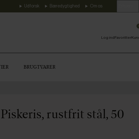
Udforsk
Bæredygtighed
Om os
Erhverv
Log ind
Favoritter
Kurv
IER
BRUGTVARER
iskeris, rustfrit stål, 50