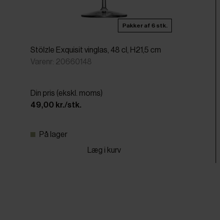
Pakker af 6 stk.
Stölzle Exquisit vinglas, 48 cl, H21,5 cm
Varenr: 20660148
Din pris (ekskl. moms)
49,00 kr./stk.
På lager
Læg i kurv