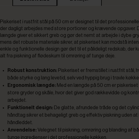
Piskeriset i rustfrit stål på 50 cm er designet til det professionell
der dagligt arbejdes med store portioner og krævende opgaver. 
længde giver et sikkert greb og gør det nemt at arbejde i dybe gr
mens det robuste materiale sikrer, at piskeriset kan modstå inten
enkle og funktionelle design gør det til et pålideligt redskab, der
alt fra piskning af flødeskum til omrøring af tunge deje.
Robust konstruktion:
Piskeriset er fremstillet i rustfrit stål, h
både styrke og lang levetid, selv ved hyppig brug i travle køkke
Ergonomisk længde:
Med en længde på 50 cm er piskeriset id
store gryder og skåle, hvor det giver god rækkevidde og kontr
arbejdet.
Funktionelt design:
De glatte, afrundede tråde og det cylin
håndtag sikrer et behageligt greb og effektiv piskning uden at
håndleddet.
Anvendelse:
Velegnet til piskning, omrøring og blanding af b
tunge ingredienser i det professionelle køkken.