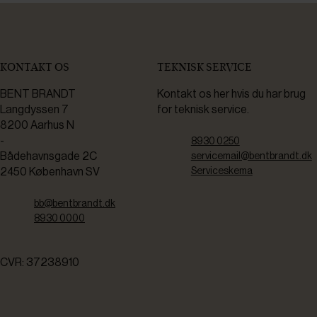
KONTAKT OS
TEKNISK SERVICE
BENT BRANDT
Kontakt os her hvis du har brug
Langdyssen 7
for teknisk service.
8200 Aarhus N
-
8930 0250
Bådehavnsgade 2C
servicemail@bentbrandt.dk
2450 København SV
Serviceskema
bb@bentbrandt.dk
8930 0000
CVR: 37238910