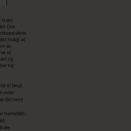
til det
det. Den
chbund sikrer,
det muligt at
 om du
har et
kert og
aber og
ar et langt,
ol under
gør det nemt
r fremstillet i
id.
å alle