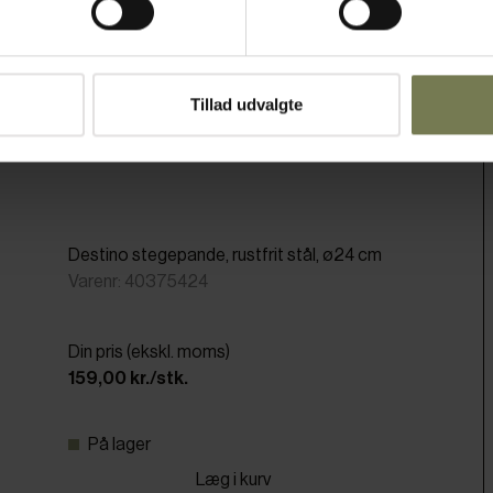
Tillad udvalgte
Destino stegepande, rustfrit stål, ø24 cm
Varenr: 40375424
Din pris (ekskl. moms)
159,00 kr./stk.
På lager
Læg i kurv