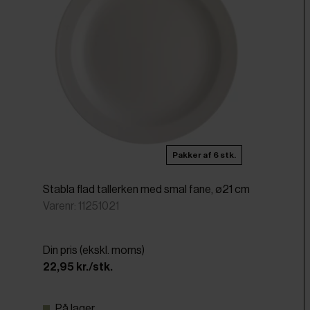
Pakker af 6 stk.
Stabla flad tallerken med smal fane, ø21 cm
Varenr: 11251021
Din pris (ekskl. moms)
22,95 kr./stk.
På lager