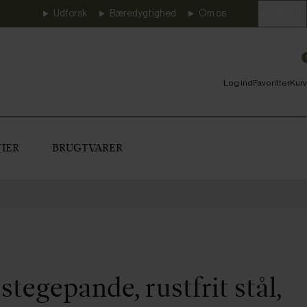
Udforsk
Bæredygtighed
Om os
Erhverv
Log ind
Favoritter
Kurv
IER
BRUGTVARER
stegepande, rustfrit stål,