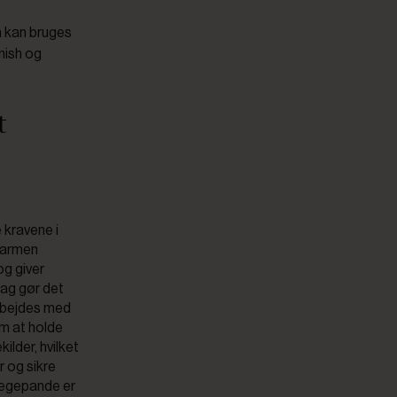
 kan bruges
nish og
t
 kravene i
 varmen
og giver
tag gør det
arbejdes med
em at holde
ilder, hvilket
r og sikre
tegepande er