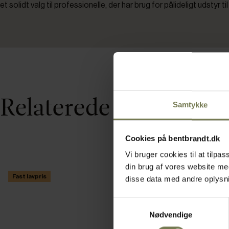
et solidt valg til professionelle, der har brug for pålideligt udstyr ti
Relaterede varer
Samtykke
Cookies på bentbrandt.dk
Vi bruger cookies til at tilp
din brug af vores website m
Fast lavpris
disse data med andre oplysnin
Samtykkevalg
Nødvendige