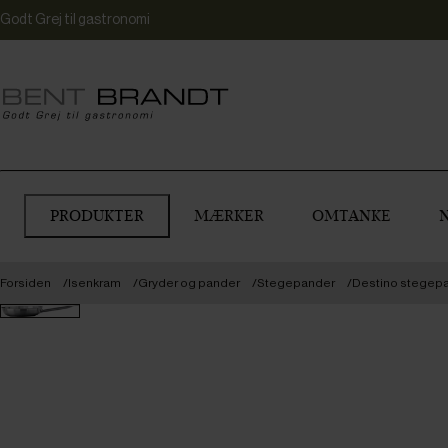
Godt Grej til gastronomi
PRODUKTER
MÆRKER
OMTANKE
Forsiden
Isenkram
Gryder og pander
Stegepander
Destino stegepan