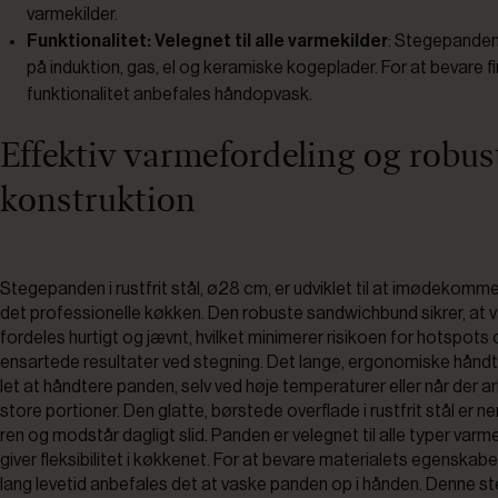
varmekilder.
Funktionalitet: Velegnet til alle varmekilder
: Stegepanden
på induktion, gas, el og keramiske kogeplader. For at bevare fi
funktionalitet anbefales håndopvask.
Effektiv varmefordeling og robus
konstruktion
Stegepanden i rustfrit stål, ø28 cm, er udviklet til at imødekomme
det professionelle køkken. Den robuste sandwichbund sikrer, at
fordeles hurtigt og jævnt, hvilket minimerer risikoen for hotspots 
ensartede resultater ved stegning. Det lange, ergonomiske hånd
let at håndtere panden, selv ved høje temperaturer eller når der 
store portioner. Den glatte, børstede overflade i rustfrit stål er n
ren og modstår dagligt slid. Panden er velegnet til alle typer varmek
giver fleksibilitet i køkkenet. For at bevare materialets egenskabe
lang levetid anbefales det at vaske panden op i hånden. Denne s