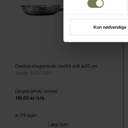
Kun nødvendige
Destino stegepande, rustfrit stål, ø20 cm
Varenr: 40375422
Din pris (ekskl. moms)
119,00 kr./stk.
På lager
Læg i kurv