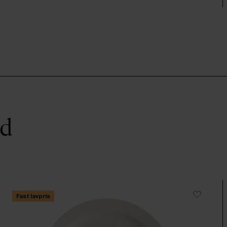
ed
Fast lavpris