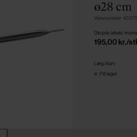
ø28 cm
Varenummer: 4037
Din pris (ekskl. mom
195,00 kr./st
Læg i kurv
På lager
r