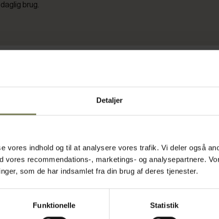
l daglig brug.
Detaljer
asse vores indhold og til at analysere vores trafik. Vi deler også
ed vores recommendations-, marketings- og analysepartnere. Vo
Fast lavpris
ger, som de har indsamlet fra din brug af deres tjenester.
Funktionelle
Statistik