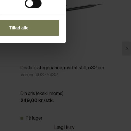
Tillad alle
Destino stegepande, rustfrit stål, ø32 cm
Varenr: 40375432
Din pris (ekskl. moms)
249,00 kr./stk.
På lager
Læg i kurv