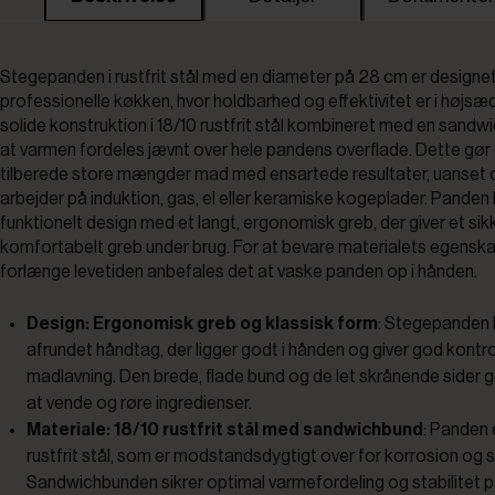
Stegepanden i rustfrit stål med en diameter på 28 cm er designet 
professionelle køkken, hvor holdbarhed og effektivitet er i højsæ
solide konstruktion i 18/10 rustfrit stål kombineret med en sandwi
at varmen fordeles jævnt over hele pandens overflade. Dette gør 
tilberede store mængder mad med ensartede resultater, uanset
arbejder på induktion, gas, el eller keramiske kogeplader. Panden 
funktionelt design med et langt, ergonomisk greb, der giver et sik
komfortabelt greb under brug. For at bevare materialets egensk
forlænge levetiden anbefales det at vaske panden op i hånden.
Design: Ergonomisk greb og klassisk form
: Stegepanden h
afrundet håndtag, der ligger godt i hånden og giver god kontr
madlavning. Den brede, flade bund og de let skrånende sider 
at vende og røre ingredienser.
Materiale: 18/10 rustfrit stål med sandwichbund
: Panden e
rustfrit stål, som er modstandsdygtigt over for korrosion og sl
Sandwichbunden sikrer optimal varmefordeling og stabilitet p