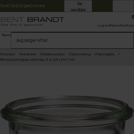
Se
Godt Grej til gastronomi
Erhverv
områder
Log ind
Favoritter
Kurv
Menu
Forsiden
Isenkram
Køkkenudstyr
Opbevaring
Patentglas
Weck patentglas uden låg, 8 cl, ø6 x H4,7 cm