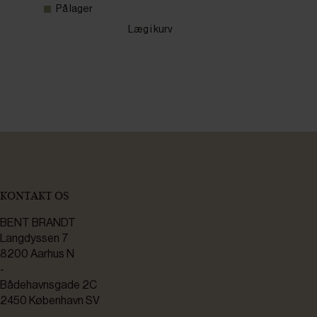
På lager
Læg i kurv
KONTAKT OS
BENT BRANDT
Langdyssen 7
8200 Aarhus N
-
Bådehavnsgade 2C
2450 København SV