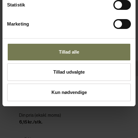
Statistik
Marketing
Tillad alle
Tillad udvalgte
Pakker af 10 stk.
Weck låg til Weck patentglas ø6 cm
Kun nødvendige
Varenr: 22895906
Din pris (ekskl. moms)
6,15 kr./stk.