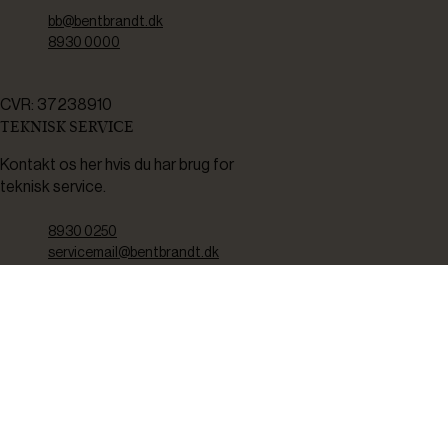
bb@bentbrandt.dk
8930 0000
CVR: 37238910
TEKNISK SERVICE
Kontakt os her hvis du har brug for
teknisk service.
8930 0250
servicemail@bentbrandt.dk
Serviceskema
FØLG OS
BLIV INSPIRERET
2-4 gange om måneden udsender vi nyhedsbrev med f.eks.
produktnyheder, gode tilbud samt tips og tricks til din hverdag.