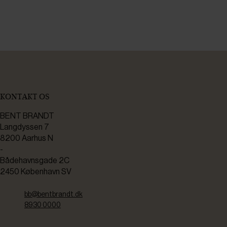
KONTAKT OS
BENT BRANDT
Langdyssen 7
8200 Aarhus N
-
Bådehavnsgade 2C
2450 København SV
bb@bentbrandt.dk
8930 0000