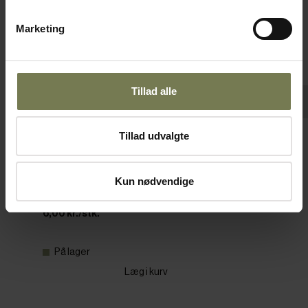
Marketing
Tillad alle
Tillad udvalgte
Slikbøtte uden låg, klar, 1,5 ltr.
Varenr: 35292815
Kun nødvendige
Din pris (ekskl. moms)
6,00 kr./stk.
På lager
Læg i kurv