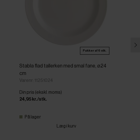
Pakker af 6 stk.
Stabla flad tallerken med smal fane, ø24
cm
Varenr: 11251024
Din pris (ekskl. moms)
24,95 kr./stk.
På lager
Læg i kurv