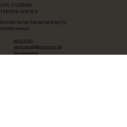
CVR: 37238910
TEKNISK SERVICE
Kontakt os her hvis du har brug for
teknisk service.
8930 0250
servicemail@bentbrandt.dk
Serviceskema
FØLG OS
BLIV INSPIRERET
2-4 gange om måneden udsender vi nyhedsbrev med f.eks.
produktnyheder, gode tilbud samt tips og tricks til din hverdag.