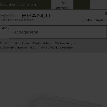
Se
Godt Grej til gastronomi
Erhverv
områder
Log ind
Favoritter
Kurv
Menu
Forsiden
Isenkram
Køkkenudstyr
Opbevaring
Opbevaringsbokse
Låg til 1,5+3,0+5,0 ltr. slikbøtter