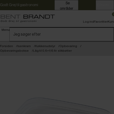
Se
Godt Grej til gastronomi
Erhverv
områder
Log ind
Favoritter
Kurv
Menu
Forsiden
Isenkram
Køkkenudstyr
Opbevaring
Opbevaringsbokse
Låg til 0,6+1,15 ltr. slikbøtter