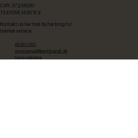
CVR: 37238910
TEKNISK SERVICE
Kontakt os her hvis du har brug for
teknisk service.
8930 0250
servicemail@bentbrandt.dk
Serviceskema
FØLG OS
BLIV INSPIRERET
2-4 gange om måneden udsender vi nyhedsbrev med f.eks.
produktnyheder, gode tilbud samt tips og tricks til din hverdag.