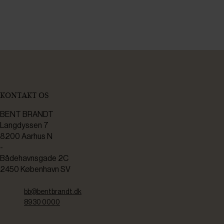
KONTAKT OS
BENT BRANDT
Langdyssen 7
8200 Aarhus N
-
Bådehavnsgade 2C
2450 København SV
bb@bentbrandt.dk
8930 0000