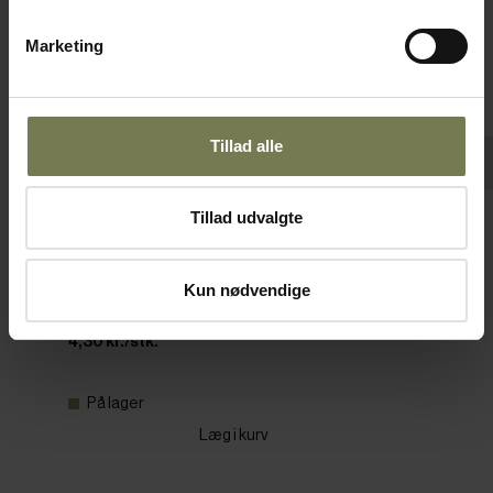
Marketing
Tillad alle
Tillad udvalgte
Slikbøtte uden låg, klar, 0,6 ltr.
Varenr: 35292870
Kun nødvendige
Din pris (ekskl. moms)
4,30 kr./stk.
På lager
Læg i kurv