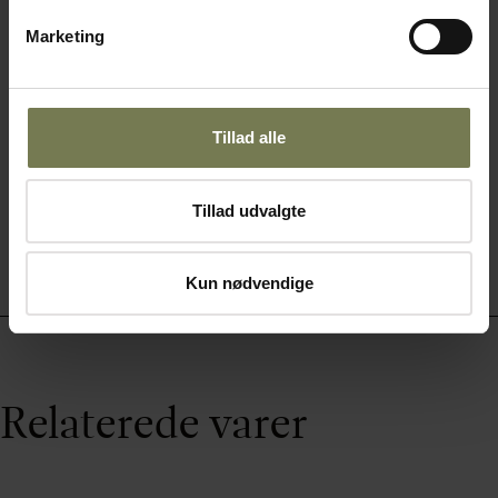
Din pris (ekskl. moms)
Marketing
1,80 kr./stk.
På lager
Tillad alle
Læg i kurv
Tillad udvalgte
Kun nødvendige
Relaterede varer