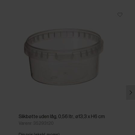
Slikbøtte uden låg, 0,56 ltr., ø13,3 x H6 cm
Varenr: 35293120
Din pris (ekskl. moms)