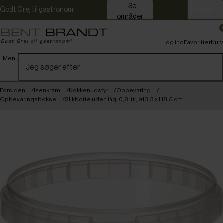
Se
Godt Grej til gastronomi
Erhverv
områder
Log ind
Favoritter
Kurv
Menu
Forsiden
Isenkram
Køkkenudstyr
Opbevaring
Opbevaringsbokse
Slikbøtte uden låg, 0,8 ltr., ø13,3 x H8,5 cm