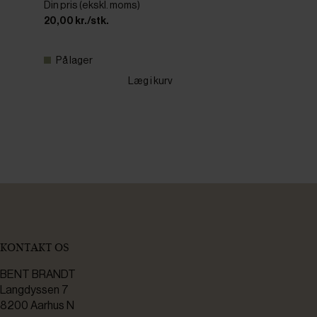
Din pris (ekskl. moms)
20,00 kr./stk.
På lager
Læg i kurv
KONTAKT OS
BENT BRANDT
Langdyssen 7
8200 Aarhus N