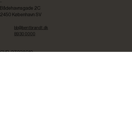
-
Bådehavnsgade 2C
2450 København SV
bb@bentbrandt.dk
8930 0000
CVR: 37238910
TEKNISK SERVICE
Kontakt os her hvis du har brug for
teknisk service.
8930 0250
servicemail@bentbrandt.dk
Serviceskema
FØLG OS
BLIV INSPIRERET