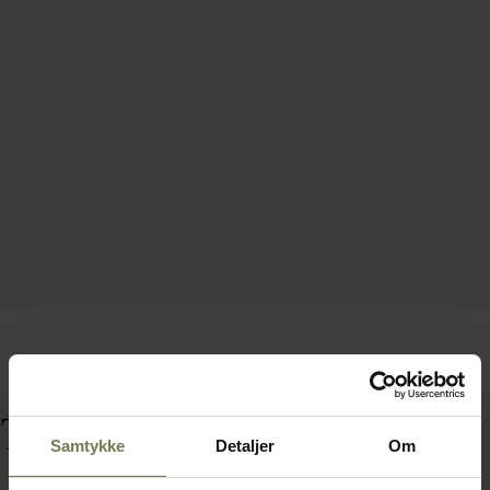
Tilbehør
Samtykke
Detaljer
Om