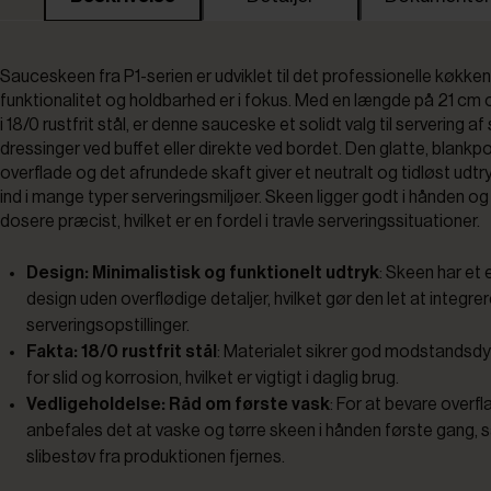
Sauceskeen fra P1-serien er udviklet til det professionelle køkken
funktionalitet og holdbarhed er i fokus. Med en længde på 21 cm o
i 18/0 rustfrit stål, er denne sauceske et solidt valg til servering a
dressinger ved buffet eller direkte ved bordet. Den glatte, blankp
overflade og det afrundede skaft giver et neutralt og tidløst udtr
ind i mange typer serveringsmiljøer. Skeen ligger godt i hånden og 
dosere præcist, hvilket er en fordel i travle serveringssituationer.
Design: Minimalistisk og funktionelt udtryk
: Skeen har et e
design uden overflødige detaljer, hvilket gør den let at integrere
serveringsopstillinger.
Fakta: 18/0 rustfrit stål
: Materialet sikrer god modstandsd
for slid og korrosion, hvilket er vigtigt i daglig brug.
Vedligeholdelse: Råd om første vask
: For at bevare overf
anbefales det at vaske og tørre skeen i hånden første gang, s
slibestøv fra produktionen fjernes.