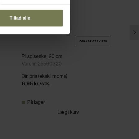
Tillad alle
Pakker af 12 stk.
P1 spiseske, 20 cm
Varenr: 25560320
Din pris (ekskl. moms)
6,95 kr./stk.
På lager
Læg i kurv