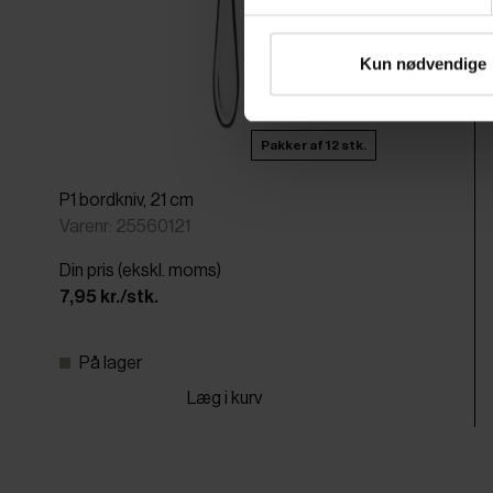
Kun nødvendige
Pakker af 12 stk.
P1 bordkniv, 21 cm
Varenr: 25560121
Din pris (ekskl. moms)
7,95 kr./stk.
På lager
Læg i kurv