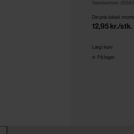
Varenummer: 2556
Din pris (ekskl. mom
12,95 kr./stk.
Læg i kurv
På lager
r