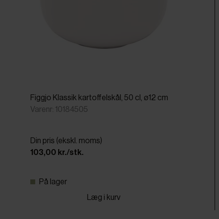
Figgjo Klassik kartoffelskål, 50 cl, ø12 cm
Varenr: 10184505
Din pris (ekskl. moms)
103,00 kr./stk.
På lager
Læg i kurv