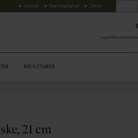
Udforsk
Bæredygtighed
Om os
Erhverv
Log ind
Favoritter
Kurv
IER
BRUGTVARER
ske, 21 cm