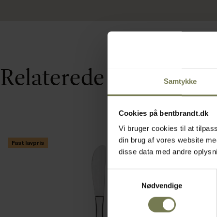
Relaterede varer
Samtykke
Cookies på bentbrandt.dk
Vi bruger cookies til at tilp
din brug af vores website m
Fast lavpris
disse data med andre oplysnin
Samtykkevalg
Nødvendige