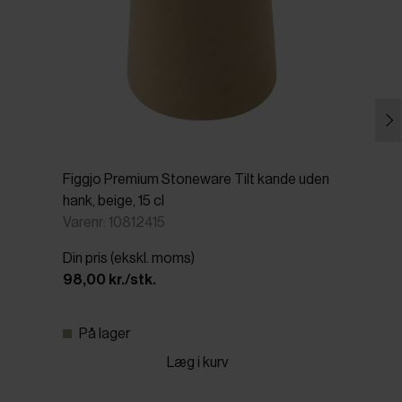
Figgjo Premium Stoneware Tilt kande uden
hank, beige, 15 cl
Varenr: 10812415
Din pris (ekskl. moms)
98,00 kr./stk.
På lager
Læg i kurv