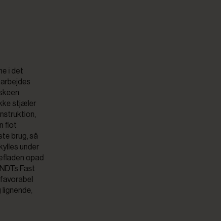
e i det
 arbejdes
 skeen
kke stjæler
nstruktion,
n flot
ste brug, så
kylles under
sefladen opad
ANDTs Fast
, favorabel
g lignende,