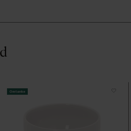
ed
Omtanke