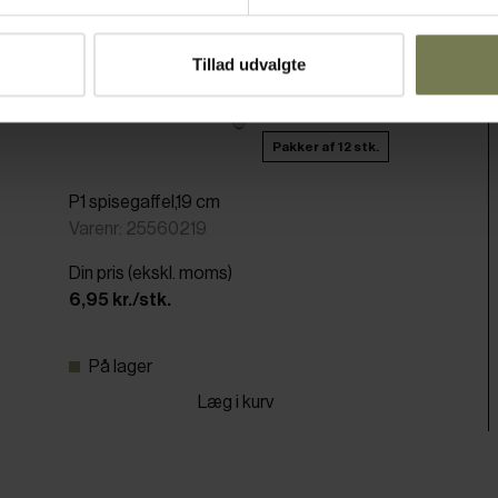
Tillad udvalgte
Pakker af 12 stk.
P1 spisegaffel,19 cm
Varenr: 25560219
Din pris (ekskl. moms)
6,95 kr./stk.
På lager
Læg i kurv