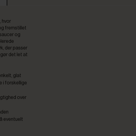
, hvor
g fremstillet
f saucer og
olerede
yk, der passer
gør det let at
nkelt, glat
 i forskellige
ygtighed over
laden
å eventuelt