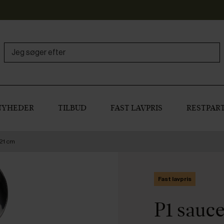
NYHEDER
TILBUD
FAST LAVPRIS
RESTPART
21 cm
Fast lavpris
P1 sauce