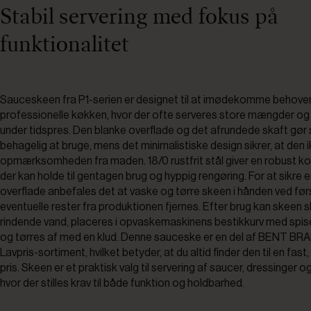
Stabil servering med fokus på
funktionalitet
Sauceskeen fra P1-serien er designet til at imødekomme behoven
professionelle køkken, hvor der ofte serveres store mængder og
under tidspres. Den blanke overflade og det afrundede skaft gør
behagelig at bruge, mens det minimalistiske design sikrer, at den i
opmærksomheden fra maden. 18/0 rustfrit stål giver en robust ko
der kan holde til gentagen brug og hyppig rengøring. For at sikre e
overflade anbefales det at vaske og tørre skeen i hånden ved før
eventuelle rester fra produktionen fjernes. Efter brug kan skeen s
rindende vand, placeres i opvaskemaskinens bestikkurv med spi
og tørres af med en klud. Denne sauceske er en del af BENT BR
Lavpris-sortiment, hvilket betyder, at du altid finder den til en fast
pris. Skeen er et praktisk valg til servering af saucer, dressinger o
hvor der stilles krav til både funktion og holdbarhed.