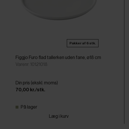
Pakker af 6 stk.
Figgjo Furo flad tallerken uden fane, ø18 cm
Varenr: 10121018
Din pris (ekskl. moms)
70,00 kr./stk.
På lager
Læg i kurv