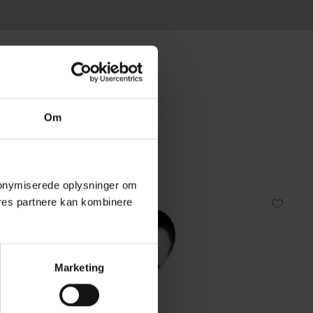
Om
 anonymiserede oplysninger om
res partnere kan kombinere
Fast lavpris
Marketing