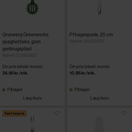
Grunwerg Greenworks
P1 kagespade, 25 cm
Varenr: 25562325
spaghettiske, grøn
genbrugsplast
Varenr: 51292902
Din pris (ekskl. moms)
Din pris (ekskl. moms)
24,95 kr./stk.
10,95 kr./stk.
På lager
På lager
Læg i kurv
Læg i kurv
Fast lavpris