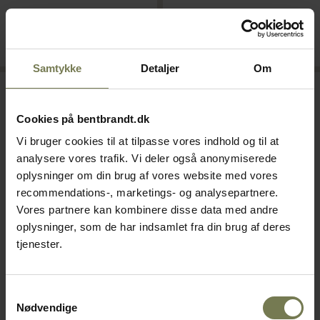
På lager
På lager
Læg i kurv
Læg i kurv
Samtykke
Detaljer
Om
Cookies på bentbrandt.dk
Vi bruger cookies til at tilpasse vores indhold og til at
analysere vores trafik. Vi deler også anonymiserede
oplysninger om din brug af vores website med vores
recommendations-, marketings- og analysepartnere.
Vores partnere kan kombinere disse data med andre
oplysninger, som de har indsamlet fra din brug af deres
tjenester.
Amefa Buffet opøser, 8 cl,
Arabella kartoffelske, 20,5
ø8,5 x L31 cm
cm
Varenr: 25194201
Varenr: 25083520
Samtykkevalg
Nødvendige
Din pris (ekskl. moms)
Din pris (ekskl. moms)