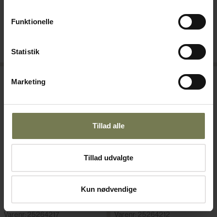
129,00 kr./stk.
16,00 kr./stk.
Funktionelle
På lager
På lager
Læg i kurv
Læg i kurv
Statistik
Marketing
Tillad alle
Tillad udvalgte
Kun nødvendige
APS Bulq opøser, vintage
APS Bulq opøser, vintage
guld, 2 pak, L17,5 cm
guld, 4 pak, L12,5 cm
Varenr: 25264217
Varenr: 25264212