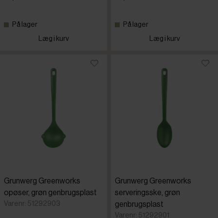
Evelin
På lager
På lager
Læg i kurv
Læg i kurv
Grunwerg
Magu
Piazza
Westmark
WMF
Grunwerg Greenworks
Grunwerg Greenworks
opøser, grøn genbrugsplast
serveringsske, grøn
Varenr: 51292903
genbrugsplast
Varenr: 51292901