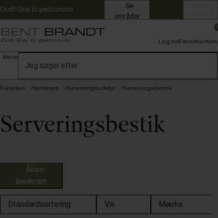
Se
Godt Grej til gastronomi
Erhverv
områder
Log ind
Favoritter
Kurv
Menu
Forsiden
Isenkram
Serveringsudstyr
Serveringsbestik
Serveringsbestik
Åben
Isenkram
Standardsortering
Vis
Mærke