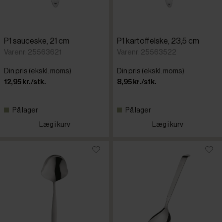
P1 sauceske, 21 cm
P1 kartoffelske, 23,5 cm
Varenr: 25563621
Varenr: 25563522
Din pris (ekskl. moms)
Din pris (ekskl. moms)
12,95 kr./stk.
8,95 kr./stk.
På lager
På lager
Læg i kurv
Læg i kurv