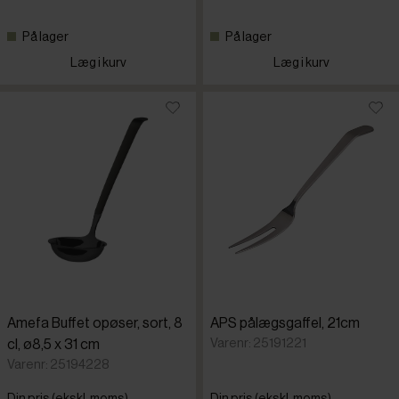
På lager
På lager
Læg i kurv
Læg i kurv
Amefa Buffet opøser, sort, 8
APS pålægsgaffel, 21cm
Varenr: 25191221
cl, ø8,5 x 31 cm
Varenr: 25194228
Din pris (ekskl. moms)
Din pris (ekskl. moms)