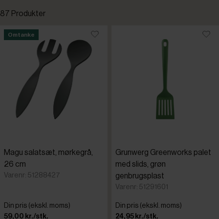
87 Produkter
Fast lavpris
Standardsortering
Omtanke
Kampagnevare
Laveste pris
Nye varer
Højeste pris
Omtanke
Tilføjet for nylig
Varenr.
Magu salatsæt, mørkegrå,
Grunwerg Greenworks palet
Amefa
26 cm
med slids, grøn
Varenr: 51288427
genbrugsplast
APS
Varenr: 51291601
Din pris (ekskl. moms)
Din pris (ekskl. moms)
Destino
59,00 kr./stk.
24,95 kr./stk.