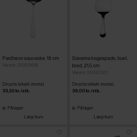
Pantheon sauceske, 18 cm
Savanna kagespade, buet,
Varenr: 25053618
bred, 21,5 cm
Varenr: 25022301
Din pris (ekskl. moms)
Din pris (ekskl. moms)
33,50 kr./stk.
39,00 kr./stk.
På lager
På lager
Læg i kurv
Læg i kurv