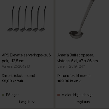
APS Elevate serveringsske, 6
Amefa Buffet opøser,
pak, L13,5 cm
vintage, 5 cl, ø7 x 26 cm
Varenr: 25264213
Varenr: 25194247
Din pris (ekskl. moms)
Din pris (ekskl. moms)
95,00 kr./stk.
109,00 kr./stk.
På lager
Midlertidigt udsolgt
Læg i kurv
Læg i kurv