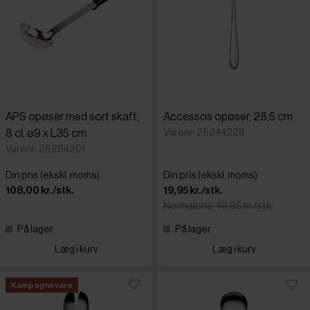
APS opøser med sort skaft,
Accessos opøser, 28,5 cm
Varenr: 25244228
8 cl, ø9 x L35 cm
Varenr: 25264201
Din pris (ekskl. moms)
Din pris (ekskl. moms)
108,00 kr./stk.
19,95 kr./stk.
Normalpris: 49,95 kr./stk.
På lager
På lager
Læg i kurv
Læg i kurv
Kampagnevare