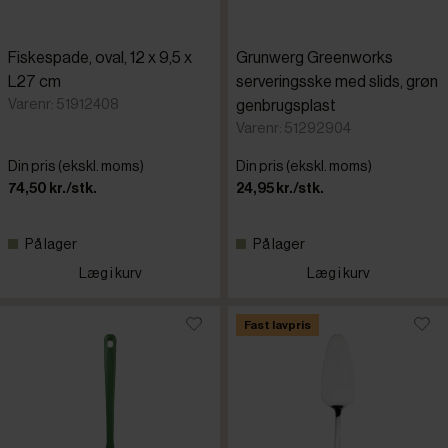
Fiskespade, oval, 12 x 9,5 x
Grunwerg Greenworks
L27 cm
serveringsske med slids, grøn
Varenr: 51912408
genbrugsplast
Varenr: 51292904
Din pris (ekskl. moms)
Din pris (ekskl. moms)
74,50 kr./stk.
24,95 kr./stk.
På lager
På lager
Læg i kurv
Læg i kurv
Fast lavpris