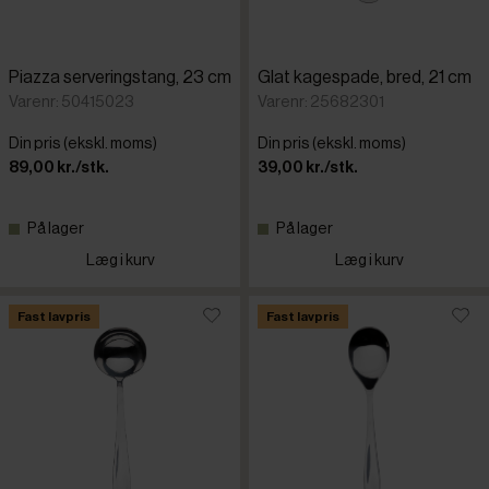
Piazza serveringstang, 23 cm
Glat kagespade, bred, 21 cm
Varenr: 50415023
Varenr: 25682301
Din pris (ekskl. moms)
Din pris (ekskl. moms)
89,00 kr./stk.
39,00 kr./stk.
På lager
På lager
Læg i kurv
Læg i kurv
Fast lavpris
Fast lavpris