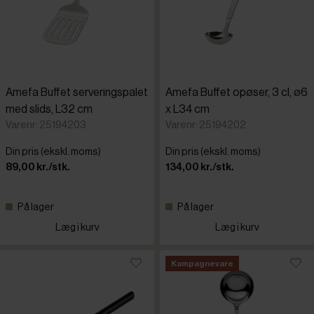
Amefa Buffet serveringspalet
Amefa Buffet opøser, 3 cl, ø6
med slids, L32 cm
x L34 cm
Varenr: 25194203
Varenr: 25194202
Din pris (ekskl. moms)
Din pris (ekskl. moms)
89,00 kr./stk.
134,00 kr./stk.
På lager
På lager
Læg i kurv
Læg i kurv
Kampagnevare