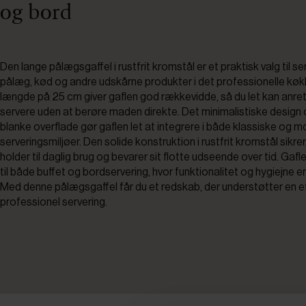
og bord
Den lange pålægsgaffel i rustfrit kromstål er et praktisk valg til se
pålæg, kød og andre udskårne produkter i det professionelle kø
længde på 25 cm giver gaflen god rækkevidde, så du let kan anre
servere uden at berøre maden direkte. Det minimalistiske design 
blanke overflade gør gaflen let at integrere i både klassiske og 
serveringsmiljøer. Den solide konstruktion i rustfrit kromstål sikrer
holder til daglig brug og bevarer sit flotte udseende over tid. Gafl
til både buffet og bordservering, hvor funktionalitet og hygiejne er
Med denne pålægsgaffel får du et redskab, der understøtter en ef
professionel servering.