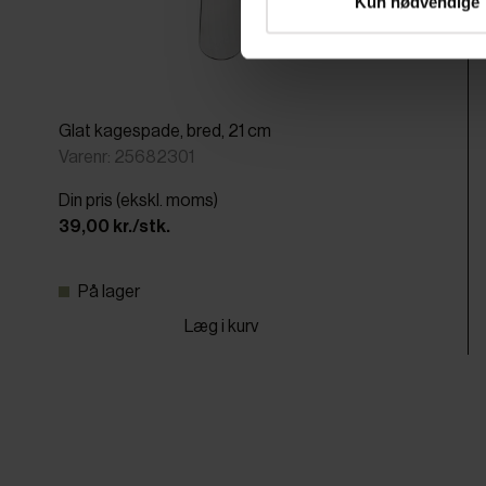
Kun nødvendige
Glat kagespade, bred, 21 cm
Varenr: 25682301
Din pris (ekskl. moms)
39,00 kr./stk.
På lager
Læg i kurv