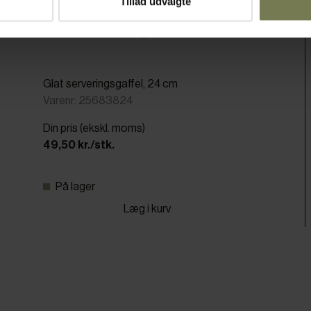
Tillad udvalgte
Glat serveringsgaffel, 24 cm
Varenr: 25683824
Din pris (ekskl. moms)
49,50 kr./stk.
På lager
Læg i kurv