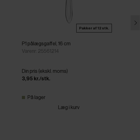
Pakker af 12 stk.
P1 pålægsgaffel, 16 cm
Varenr: 25561214
Din pris (ekskl. moms)
3,95 kr./stk.
På lager
Læg i kurv