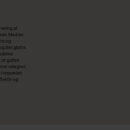
rvering af
kken. Med en
tte og
og den glatte,
moderne
, at gaflen
en er velegnet
 i højsædet.
fektiv og