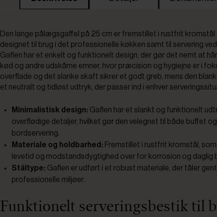
Den lange pålægsgaffel på 25 cm er fremstillet i rustfrit kromstål
designet til brug i det professionelle køkken samt til servering ved
Gaflen har et enkelt og funktionelt design, der gør det nemt at h
kød og andre udskårne emner, hvor præcision og hygiejne er i fok
overflade og det slanke skaft sikrer et godt greb, mens den blanke
et neutralt og tidløst udtryk, der passer ind i enhver serveringssitu
Minimalistisk design:
Gaflen har et slankt og funktionelt ud
overflødige detaljer, hvilket gør den velegnet til både buffet og
bordservering.
Materiale og holdbarhed:
Fremstillet i rustfrit kromstål, som
levetid og modstandsdygtighed over for korrosion og daglig 
Ståltype:
Gaflen er udført i et robust materiale, der tåler gen
professionelle miljøer.
Funktionelt serveringsbestik til b