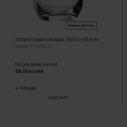
Pakker af 6 stk.
Stölzle Exquisit vandglas, 33,5 cl, H10,4 cm
Varenr: 20660833
Din pris (ekskl. moms)
29,00 kr./stk.
På lager
Læg i kurv