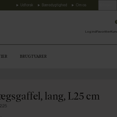
Udforsk
Bæredygtighed
Om os
Erhverv
Log ind
Favoritter
Kurv
IER
BRUGTVARER
ægsgaffel, lang, L25 cm
1225