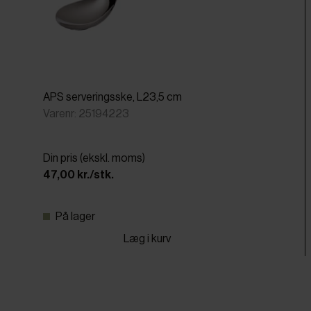
APS serveringsske, L23,5 cm
Varenr: 25194223
Din pris (ekskl. moms)
47,00 kr./stk.
På lager
Læg i kurv