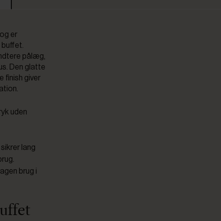
 og er
 buffet.
åndtere pålæg,
us. Den glatte
 finish giver
ation.
tryk uden
 sikrer lang
brug.
tagen brug i
uffet