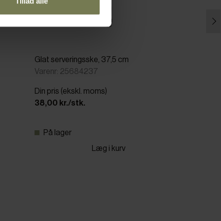
Tillad alle
Glat serveringsske, 37,5 cm
Varenr: 25684237
Din pris (ekskl. moms)
38,00 kr./stk.
På lager
Læg i kurv