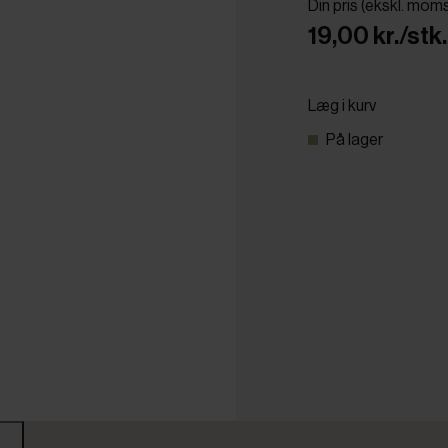
Din pris (ekskl. mom
19,00 kr./stk.
Læg i kurv
På lager
r